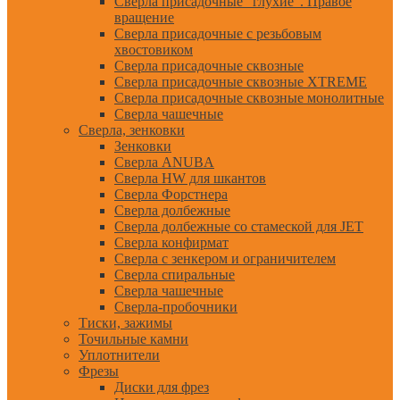
Сверла присадочные "глухие". Правое
вращение
Сверла присадочные с резьбовым
хвостовиком
Сверла присадочные сквозные
Сверла присадочные сквозные XTREME
Сверла присадочные сквозные монолитные
Сверла чашечные
Сверла, зенковки
Зенковки
Сверла ANUBA
Сверла HW для шкантов
Сверла Форстнера
Сверла долбежные
Сверла долбежные со стамеской для JET
Сверла конфирмат
Сверла с зенкером и ограничителем
Сверла спиральные
Сверла чашечные
Сверла-пробочники
Тиски, зажимы
Точильные камни
Уплотнители
Фрезы
Диски для фрез