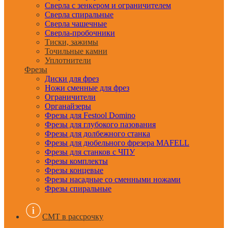
Сверла с зенкером и ограничителем
Сверла спиральные
Сверла чашечные
Сверла-пробочники
Тиски, зажимы
Точильные камни
Уплотнители
Фрезы
Диски для фрез
Ножи сменные для фрез
Ограничители
Органайзеры
Фрезы для Festool Domino
Фрезы для глубокого пазования
Фрезы для долбежного станка
Фрезы для дюбельного фрезера MAFELL
Фрезы для станков с ЧПУ
Фрезы комплекты
Фрезы концевые
Фрезы насадные со сменными ножами
Фрезы спиральные
CMT в рассрочку