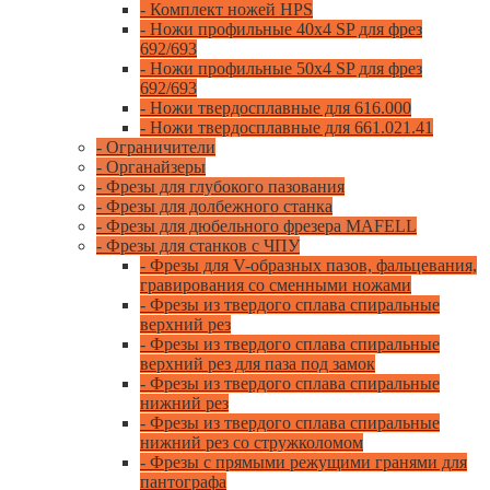
- Комплект ножей HPS
- Ножи профильные 40x4 SP для фрез
692/693
- Ножи профильные 50x4 SP для фрез
692/693
- Ножи твердосплавные для 616.000
- Ножи твердосплавные для 661.021.41
- Ограничители
- Органайзеры
- Фрезы для глубокого пазования
- Фрезы для долбежного станка
- Фрезы для дюбельного фрезера MAFELL
- Фрезы для станков с ЧПУ
- Фрезы для V-образных пазов, фальцевания,
гравирования со сменными ножами
- Фрезы из твердого сплава спиральные
верхний рез
- Фрезы из твердого сплава спиральные
верхний рез для паза под замок
- Фрезы из твердого сплава спиральные
нижний рез
- Фрезы из твердого сплава спиральные
нижний рез со стружколомом
- Фрезы с прямыми режущими гранями для
пантографа