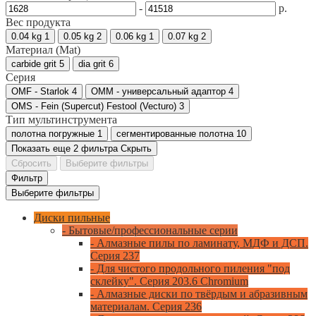
-
р.
Вес продукта
0.04 kg
1
0.05 kg
2
0.06 kg
1
0.07 kg
2
Материал (Mat)
carbide grit
5
dia grit
6
Серия
OMF - Starlok
4
OMM - универсальный адаптор
4
OMS - Fein (Supercut) Festool (Vecturo)
3
Тип мультинструмента
полотна погружные
1
сегментированные полотна
10
Показать еще 2 фильтра
Скрыть
Сбросить
Выберите фильтры
Фильтр
Выберите фильтры
Диски пильные
- Бытовые/профессиональные серии
- Алмазные пилы по ламинату, МДФ и ДСП.
Серия 237
- Для чистого продольного пиления "под
склейку". Серия 203.6 Chromium
- Алмазные диски по твёрдым и абразивным
материалам. Серия 236