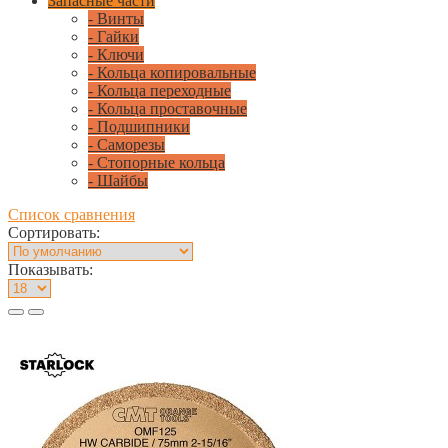
Запасные части
- Винты
- Гайки
- Ключи
- Кольца копировальные
- Кольца переходные
- Кольца проставочные
- Подшипники
- Саморезы
- Стопорные кольца
- Шайбы
Список сравнения
Сортировать:
Показывать: