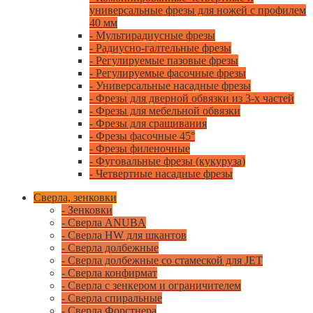
универсальные фрезы для ножей с профилем
40 мм
- Мультирадиусные фрезы
- Радиусно-галтельные фрезы
- Регулируемые пазовые фрезы
- Регулируемые фасочные фрезы
- Универсальные насадные фрезы
- Фрезы для дверной обвязки из 3-х частей
- Фрезы для мебельной обвязки
- Фрезы для сращивания
- Фрезы фасочные 45°
- Фрезы филеночные
- Фуговальные фрезы (кукуруза)
- Четвертные насадные фрезы
Сверла, зенковки
- Зенковки
- Сверла ANUBA
- Сверла HW для шкантов
- Сверла долбежные
- Сверла долбежные со стамеской для JET
- Сверла конфирмат
- Сверла с зенкером и ограничителем
- Сверла спиральные
- Сверла Форстнера