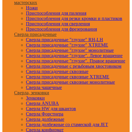
мастерских
Ножи
Приспособления для пиления
Приспособления для резки кромки и пластиков
Приспособления для сверления
Приспособления для фрезерования
Сверла присадочные
Сверла присадочные "глухие" RH-LH
Сверла присадочные "глухие" XTREME
Сверла присадочные "глухие" монолитные
Сверла присадочные "глухие". Левое вращение
Сверла присадочные "глухие". Правое вращение
Сверла присадочные с резьбовым хвостовиком
Сверла присадочные сквозные
Сверла присадочные сквозные XTREME
Сверла присадочные сквозные монолитные
Сверла чашечные
Сверла, зенковки
Зенковки
Сверла ANUBA
Сверла HW для шкантов
Сверла Форстнера
Сверла долбежные
Сверла долбежные со стамеской для JET
Сверла конфирмат