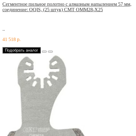
Сегментное пильное полотно с алмазным напылением 57 мм,
соединение: OQIS, (25 штук) CMT OMM28-X25
..
41 518 р.
Подобрать аналог