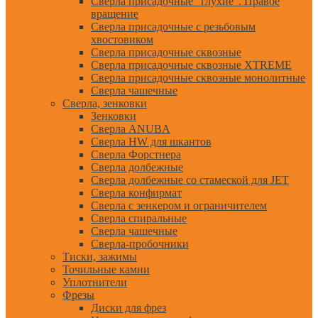
Сверла присадочные "глухие". Правое
вращение
Сверла присадочные с резьбовым
хвостовиком
Сверла присадочные сквозные
Сверла присадочные сквозные XTREME
Сверла присадочные сквозные монолитные
Сверла чашечные
Сверла, зенковки
Зенковки
Сверла ANUBA
Сверла HW для шкантов
Сверла Форстнера
Сверла долбежные
Сверла долбежные со стамеской для JET
Сверла конфирмат
Сверла с зенкером и ограничителем
Сверла спиральные
Сверла чашечные
Сверла-пробочники
Тиски, зажимы
Точильные камни
Уплотнители
Фрезы
Диски для фрез