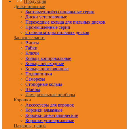
Продукция
Диски пильные
Бытовые/профессиональные серии
Диски установочные
Переходные кольца для пильных дисков
Промышленные серии
Стабилизаторы пильных дисков
Запасные части
Винты
Гайки
Ключи
Кольца копировальные
Кольца переходные
Кольца проставочные
Подшипники
Саморезы
Стопорные кольца
Шайбы
Измерительные приборы
Коронки
Аксессуары для коронок
Коронки алмазные
Коронки биметаллические
Коронки универсальные
Патроны, цанги