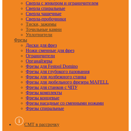
Сверла с зенкером и ограничителем
Сверла спиральные
Сверла чашечные
Сверла-пробочники
Тиски, зажимы
Точильные камни
Уплотнители
Фрезы
Диски для фрез
Ножи сменные для фрез
Ограничители
Органайзеры
Фрезы для Festool Domino
Фрезы для глубокого пазования
Фрезы для долбежного станка
Фрезы для дюбельного фрезера MAFELL
Фрезы для станков с ЧПУ
Фрезы комплекты
Фрезы концевые
Фрезы насадные со сменными ножами
Фрезы спиральные
CMT в рассрочку