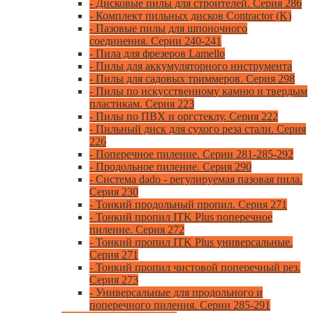
- Дисковые пилы для строителей. Серия 286
- Комплект пильных дисков Contractor (K)
- Пазовые пилы для шпоночного
соединения. Серии 240-241
- Пила для фрезеров Lamello
- Пилы для аккумуляторного инструмента
- Пилы для садовых триммеров. Серия 298
- Пилы по искусственному камню и твердым
пластикам. Серия 223
- Пилы по ПВХ и оргстеклу. Серия 222
- Пильный диск для сухого реза стали. Серия
226
- Поперечное пиление. Серии 281-285-292
- Продольное пиление. Серия 290
- Система dado - регулируемая пазовая пила.
Серия 230
- Тонкий продольный пропил. Серия 271
- Тонкий пропил ITK Plus поперечное
пиление. Серия 272
- Тонкий пропил ITK Plus универсальные.
Серия 271
- Тонкий пропил чистовой поперечный рез.
Серия 273
- Универсальные для продольного и
поперечного пиления. Серии 285-291