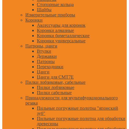
Стопорные кольца
Шайбы
Измерительные приборы
Коронки
Аксессуары для коронок
Коронки алмазные
Коронки биметаллические
Коронки универсальные
Патроны, цанги
Втулки
Державки
Патроны
Переходники
Цанги
Цанги для CMT7E
Пилки лобзиковые, сабельные
Пилки лобзиковые
Пилки сабельные
Принадлежности для мультифункционального
резака
Пильные погружные полотна "японский
зуб"
Пильные погружные полотна для обработки
древесины
Пильные погружные полотна для обработки