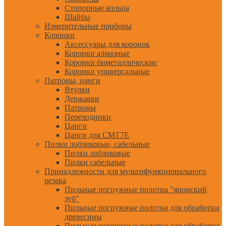
Стопорные кольца
Шайбы
Измерительные приборы
Коронки
Аксессуары для коронок
Коронки алмазные
Коронки биметаллические
Коронки универсальные
Патроны, цанги
Втулки
Державки
Патроны
Переходники
Цанги
Цанги для CMT7E
Пилки лобзиковые, сабельные
Пилки лобзиковые
Пилки сабельные
Принадлежности для мультифункционального
резака
Пильные погружные полотна "японский
зуб"
Пильные погружные полотна для обработки
древесины
Пильные погружные полотна для обработки