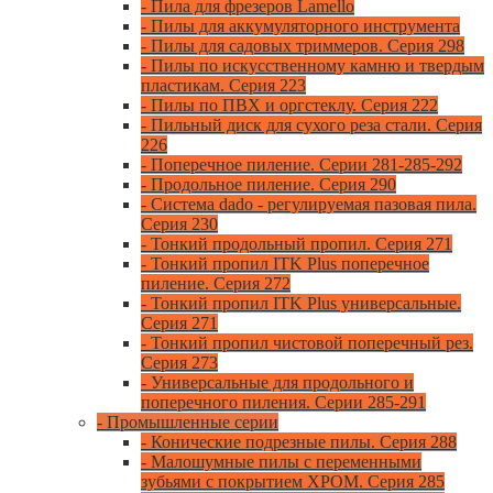
- Пила для фрезеров Lamello
- Пилы для аккумуляторного инструмента
- Пилы для садовых триммеров. Серия 298
- Пилы по искусственному камню и твердым
пластикам. Серия 223
- Пилы по ПВХ и оргстеклу. Серия 222
- Пильный диск для сухого реза стали. Серия
226
- Поперечное пиление. Серии 281-285-292
- Продольное пиление. Серия 290
- Система dado - регулируемая пазовая пила.
Серия 230
- Тонкий продольный пропил. Серия 271
- Тонкий пропил ITK Plus поперечное
пиление. Серия 272
- Тонкий пропил ITK Plus универсальные.
Серия 271
- Тонкий пропил чистовой поперечный рез.
Серия 273
- Универсальные для продольного и
поперечного пиления. Серии 285-291
- Промышленные серии
- Конические подрезные пилы. Серия 288
- Малошумные пилы с переменными
зубьями с покрытием ХРОМ. Серия 285