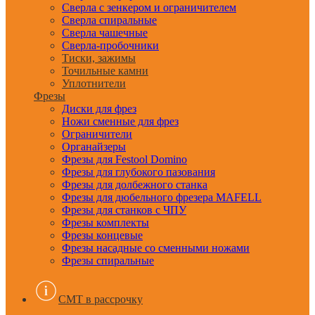
Сверла с зенкером и ограничителем
Сверла спиральные
Сверла чашечные
Сверла-пробочники
Тиски, зажимы
Точильные камни
Уплотнители
Фрезы
Диски для фрез
Ножи сменные для фрез
Ограничители
Органайзеры
Фрезы для Festool Domino
Фрезы для глубокого пазования
Фрезы для долбежного станка
Фрезы для дюбельного фрезера MAFELL
Фрезы для станков с ЧПУ
Фрезы комплекты
Фрезы концевые
Фрезы насадные со сменными ножами
Фрезы спиральные
CMT в рассрочку