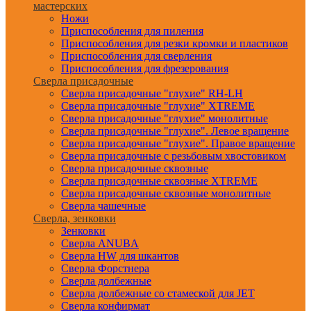
мастерских
Ножи
Приспособления для пиления
Приспособления для резки кромки и пластиков
Приспособления для сверления
Приспособления для фрезерования
Сверла присадочные
Сверла присадочные "глухие" RH-LH
Сверла присадочные "глухие" XTREME
Сверла присадочные "глухие" монолитные
Сверла присадочные "глухие". Левое вращение
Сверла присадочные "глухие". Правое вращение
Сверла присадочные с резьбовым хвостовиком
Сверла присадочные сквозные
Сверла присадочные сквозные XTREME
Сверла присадочные сквозные монолитные
Сверла чашечные
Сверла, зенковки
Зенковки
Сверла ANUBA
Сверла HW для шкантов
Сверла Форстнера
Сверла долбежные
Сверла долбежные со стамеской для JET
Сверла конфирмат