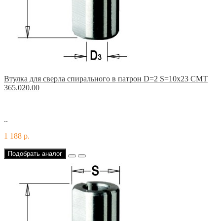
Втулка для сверла спирального в патрон D=2 S=10x23 CMT
365.020.00
..
1 188 р.
Подобрать аналог