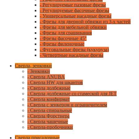
- Регулируемые пазовые фрезы
- Регулируемые фасочные фрезы
- Универсальные насадные фрезы
- Фрезы для дверной обвязки из 3-х частей
- Фрезы для мебельной обвязки
- Фрезы для сращивания
- Фрезы фасочные 45°
- Фрезы филеночные
- Фуговальные фрезы (кукуруза)
- Четвертные насадные фрезы
Сверла, зенковки
- Зенковки
- Сверла ANUBA
- Сверла HW для шкантов
- Сверла долбежные
- Сверла долбежные со стамеской для JET
- Сверла конфирмат
- Сверла с зенкером и ограничителем
- Сверла спиральные
- Сверла Форстнера
- Сверла чашечные
- Сверла-пробочники
Сверла присадочные