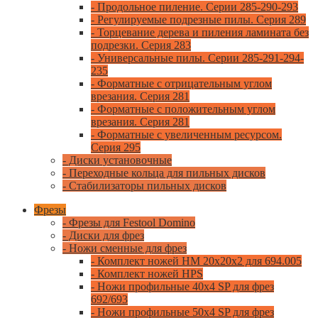
- Продольное пиление. Серии 285-290-293
- Регулируемые подрезные пилы. Серия 289
- Торцевание дерева и пиления ламината без
подрезки. Серия 283
- Универсальные пилы. Серии 285-291-294-
235
- Форматные с отрицательным углом
врезания. Серия 281
- Форматные с положительным углом
врезания. Серия 281
- Форматные с увеличенным ресурсом.
Серия 295
- Диски установочные
- Переходные кольца для пильных дисков
- Стабилизаторы пильных дисков
Фрезы
- Фрезы для Festool Domino
- Диски для фрез
- Ножи сменные для фрез
- Комплект ножей HM 20x20x2 для 694.005
- Комплект ножей HPS
- Ножи профильные 40x4 SP для фрез
692/693
- Ножи профильные 50x4 SP для фрез