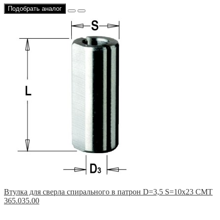
Подобрать аналог
Втулка для сверла спирального в патрон D=3,5 S=10x23 CMT
365.035.00