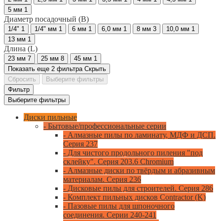
5 мм
1
Диаметр посадочный (B)
1/4"
1
1/4" мм
1
6 мм
1
6,0 мм
1
8 мм
3
10,0 мм
1
13 мм
1
Длина (L)
23 мм
7
25 мм
8
45 мм
1
Показать еще 2 фильтра
Скрыть
Сбросить
Выберите фильтры
Фильтр
Выберите фильтры
Диски пильные
- Бытовые/профессиональные серии
- Алмазные пилы по ламинату, МДФ и ДСП.
Серия 237
- Для чистого продольного пиления "под
склейку". Серия 203.6 Chromium
- Алмазные диски по твёрдым и абразивным
материалам. Серия 236
- Дисковые пилы для строителей. Серия 286
- Комплект пильных дисков Contractor (K)
- Пазовые пилы для шпоночного
соединения. Серии 240-241