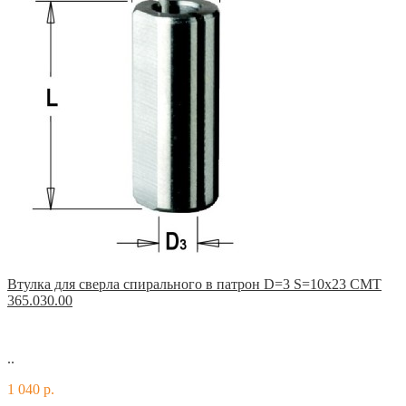
Втулка для сверла спирального в патрон D=3 S=10x23 CMT
365.030.00
..
1 040 р.