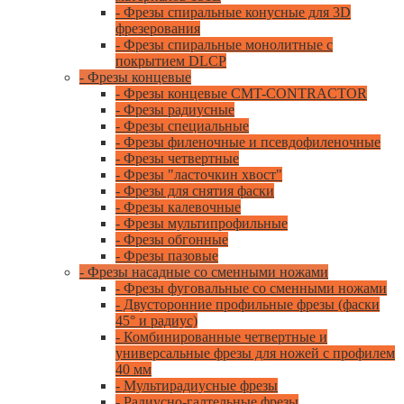
- Фрезы спиральные конусные для 3D
фрезерования
- Фрезы спиральные монолитные с
покрытием DLCP
- Фрезы концевые
- Фрезы концевые CMT-CONTRACTOR
- Фрезы радиусные
- Фрезы специальные
- Фрезы филеночные и псевдофиленочные
- Фрезы четвертные
- Фрезы "ласточкин хвост"
- Фрезы для снятия фаски
- Фрезы калевочные
- Фрезы мультипрофильные
- Фрезы обгонные
- Фрезы пазовые
- Фрезы насадные со сменными ножами
- Фрезы фуговальные со сменными ножами
- Двусторонние профильные фрезы (фаски
45° и радиус)
- Комбинированные четвертные и
универсальные фрезы для ножей с профилем
40 мм
- Мультирадиусные фрезы
- Радиусно-галтельные фрезы