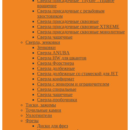
Сверла присадочные "глухие". Правое
вращение
Сверла присадочные с резьбовым
хвостовиком
Сверла присадочные сквозные
Сверла присадочные сквозные XTREME
Сверла присадочные сквозные монолитные
Сверла чашечные
Сверла, зенковки
Зенковки
Сверла ANUBA
Сверла HW для шкантов
Сверла Форстнера
Сверла долбежные
Сверла долбежные со стамеской для JET
Сверла конфирмат
Сверла с зенкером и ограничителем
Сверла спиральные
Сверла чашечные
Сверла-пробочники
Тиски, зажимы
Точильные камни
Уплотнители
Фрезы
Диски для фрез