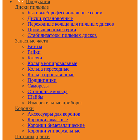
Продукция
Диски пильные
Бытовые/профессиональные серии
Диски установочные
Переходные кольца для пильных дисков
Промышленные серии
Стабилизаторы пильных дисков
Запасные части
Винты
Гайки
Ключи
Кольца копировальные
Кольца переходные
Кольца проставочные
Подшипники
Саморезы
Стопорные кольца
Шайбы
Измерительные приборы
Коронки
Аксессуары для коронок
Коронки алмазные
Коронки биметаллические
Коронки универсальные
Патроны, цанги