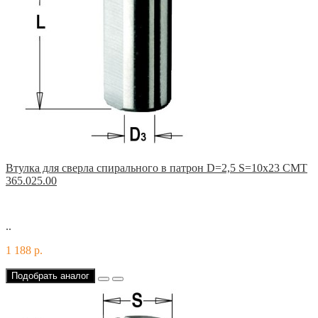
Втулка для сверла спирального в патрон D=2,5 S=10x23 CMT
365.025.00
..
1 188 р.
Подобрать аналог