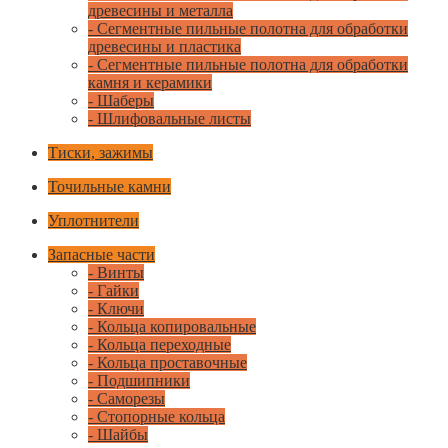
древесины и металла
- Сегментные пильные полотна для обработки
древесины и пластика
- Сегментные пильные полотна для обработки
камня и керамики
- Шаберы
- Шлифовальные листы
Тиски, зажимы
Точильные камни
Уплотнители
Запасные части
- Винты
- Гайки
- Ключи
- Кольца копировальные
- Кольца переходные
- Кольца проставочные
- Подшипники
- Саморезы
- Стопорные кольца
- Шайбы