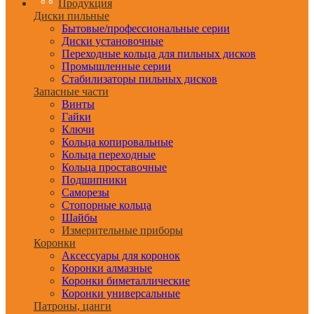
Продукция
Диски пильные
Бытовые/профессиональные серии
Диски установочные
Переходные кольца для пильных дисков
Промышленные серии
Стабилизаторы пильных дисков
Запасные части
Винты
Гайки
Ключи
Кольца копировальные
Кольца переходные
Кольца проставочные
Подшипники
Саморезы
Стопорные кольца
Шайбы
Измерительные приборы
Коронки
Аксессуары для коронок
Коронки алмазные
Коронки биметаллические
Коронки универсальные
Патроны, цанги