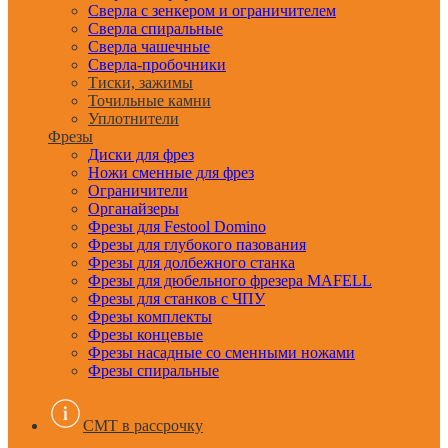
Сверла с зенкером и ограничителем
Сверла спиральные
Сверла чашечные
Сверла-пробочники
Тиски, зажимы
Точильные камни
Уплотнители
Фрезы
Диски для фрез
Ножи сменные для фрез
Ограничители
Органайзеры
Фрезы для Festool Domino
Фрезы для глубокого пазования
Фрезы для долбежного станка
Фрезы для дюбельного фрезера MAFELL
Фрезы для станков с ЧПУ
Фрезы комплекты
Фрезы концевые
Фрезы насадные со сменными ножами
Фрезы спиральные
CMT в рассрочку