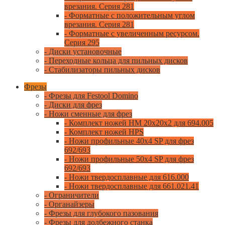
врезания. Серия 281
- Форматные с положительным углом
врезания. Серия 281
- Форматные с увеличенным ресурсом.
Серия 295
- Диски установочные
- Переходные кольца для пильных дисков
- Стабилизаторы пильных дисков
Фрезы
- Фрезы для Festool Domino
- Диски для фрез
- Ножи сменные для фрез
- Комплект ножей HM 20x20x2 для 694.005
- Комплект ножей HPS
- Ножи профильные 40x4 SP для фрез
692/693
- Ножи профильные 50x4 SP для фрез
692/693
- Ножи твердосплавные для 616.000
- Ножи твердосплавные для 661.021.41
- Ограничители
- Органайзеры
- Фрезы для глубокого пазования
- Фрезы для долбежного станка