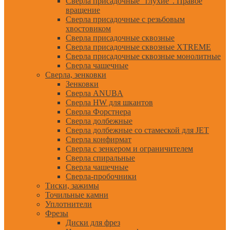
Сверла присадочные "глухие". Правое
вращение
Сверла присадочные с резьбовым
хвостовиком
Сверла присадочные сквозные
Сверла присадочные сквозные XTREME
Сверла присадочные сквозные монолитные
Сверла чашечные
Сверла, зенковки
Зенковки
Сверла ANUBA
Сверла HW для шкантов
Сверла Форстнера
Сверла долбежные
Сверла долбежные со стамеской для JET
Сверла конфирмат
Сверла с зенкером и ограничителем
Сверла спиральные
Сверла чашечные
Сверла-пробочники
Тиски, зажимы
Точильные камни
Уплотнители
Фрезы
Диски для фрез