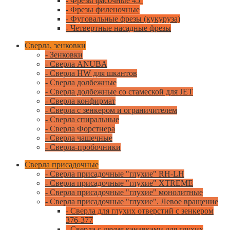
- Фрезы фасочные 45°
- Фрезы филеночные
- Фуговальные фрезы (кукуруза)
- Четвертные насадные фрезы
Сверла, зенковки
- Зенковки
- Сверла ANUBA
- Сверла HW для шкантов
- Сверла долбежные
- Сверла долбежные со стамеской для JET
- Сверла конфирмат
- Сверла с зенкером и ограничителем
- Сверла спиральные
- Сверла Форстнера
- Сверла чашечные
- Сверла-пробочники
Сверла присадочные
- Сверла присадочные "глухие" RH-LH
- Сверла присадочные "глухие" XTREME
- Сверла присадочные "глухие" монолитные
- Сверла присадочные "глухие". Левое вращение
- Сверла для глухих отверстий с зенкером
376-377
- Сверла с двумя канавками для глухих