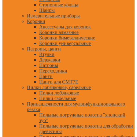
Стопорные кольца
Шайбы
Измерительные приборы
Коронки
Аксессуары для коронок
Коронки алмазные
Коронки биметаллические
Коронки универсальные
Патроны, цанги
Втулки
Державки
Патроны
Переходники
Цанги
Цанги для CMT7E
Пилки лобзиковые, сабельные
Пилки лобзиковые
Пилки сабельные
Принадлежности для мультифункционального
резака
Пильные погружные полотна "японский
зуб"
Пильные погружные полотна для обработки
древесины
Пильные погружные полотна для обработки