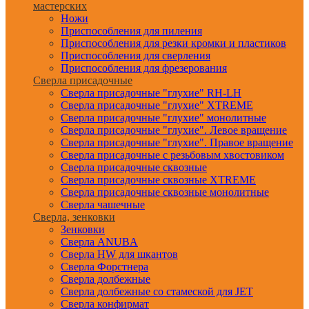
мастерских
Ножи
Приспособления для пиления
Приспособления для резки кромки и пластиков
Приспособления для сверления
Приспособления для фрезерования
Сверла присадочные
Сверла присадочные "глухие" RH-LH
Сверла присадочные "глухие" XTREME
Сверла присадочные "глухие" монолитные
Сверла присадочные "глухие". Левое вращение
Сверла присадочные "глухие". Правое вращение
Сверла присадочные с резьбовым хвостовиком
Сверла присадочные сквозные
Сверла присадочные сквозные XTREME
Сверла присадочные сквозные монолитные
Сверла чашечные
Сверла, зенковки
Зенковки
Сверла ANUBA
Сверла HW для шкантов
Сверла Форстнера
Сверла долбежные
Сверла долбежные со стамеской для JET
Сверла конфирмат