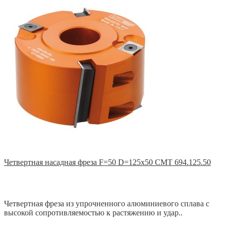
Четвертная насадная фреза F=50 D=125x50 CMT 694.125.50
Четвертная фреза из упрочненного алюминиевого сплава с
высокой сопротивляемостью к растяжению и удар..