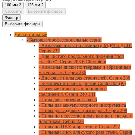
100 мм
2
125 мм
2
Сбросить
Выберите фильтры
Фильтр
Выберите фильтры
Диски пильные
- Бытовые/профессиональные серии
- Алмазные пилы по ламинату, МДФ и ДСП.
Серия 237
- Для чистого продольного пиления "под
склейку". Серия 203.6 Chromium
- Алмазные диски по твёрдым и абразивным
материалам. Серия 236
- Дисковые пилы для строителей. Серия 286
- Комплект пильных дисков Contractor (K)
- Пазовые пилы для шпоночного
соединения. Серии 240-241
- Пила для фрезеров Lamello
- Пилы для аккумуляторного инструмента
- Пилы для садовых триммеров. Серия 298
- Пилы по искусственному камню и твердым
пластикам. Серия 223
- Пилы по ПВХ и оргстеклу. Серия 222
- Пильный диск для сухого реза стали. Серия