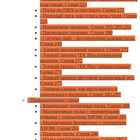
пластикам. Серия 223
- Пилы по ПВХ и оргстеклу. Серия 222
- Пильный диск для сухого реза стали. Серия
226
- Поперечное пиление. Серии 281-285-292
- Продольное пиление. Серия 290
- Система dado - регулируемая пазовая пила.
Серия 230
- Тонкий продольный пропил. Серия 271
- Тонкий пропил ITK Plus поперечное
пиление. Серия 272
- Тонкий пропил ITK Plus универсальные.
Серия 271
- Тонкий пропил чистовой поперечный рез.
Серия 273
- Универсальные для продольного и
поперечного пиления. Серии 285-291
- Промышленные серии
- Конические подрезные пилы. Серия 288
- Малошумные пилы с переменными
зубьями с покрытием ХРОМ. Серия 285
- Малошумные форматные с покрытием
ХРОМ. Серия 281
- Пазовые пилы. Серия 240
- Пилы для багетных рамок. Серия 285.5