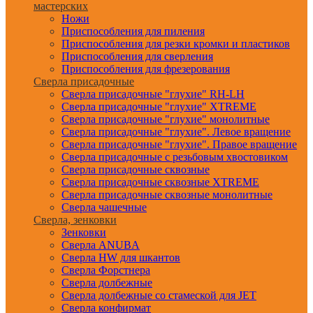
мастерских
Ножи
Приспособления для пиления
Приспособления для резки кромки и пластиков
Приспособления для сверления
Приспособления для фрезерования
Сверла присадочные
Сверла присадочные "глухие" RH-LH
Сверла присадочные "глухие" XTREME
Сверла присадочные "глухие" монолитные
Сверла присадочные "глухие". Левое вращение
Сверла присадочные "глухие". Правое вращение
Сверла присадочные с резьбовым хвостовиком
Сверла присадочные сквозные
Сверла присадочные сквозные XTREME
Сверла присадочные сквозные монолитные
Сверла чашечные
Сверла, зенковки
Зенковки
Сверла ANUBA
Сверла HW для шкантов
Сверла Форстнера
Сверла долбежные
Сверла долбежные со стамеской для JET
Сверла конфирмат