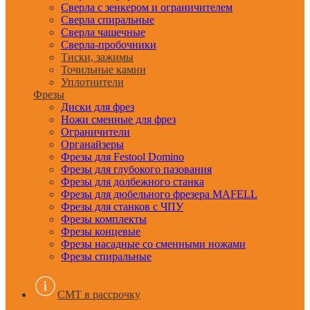
Сверла с зенкером и ограничителем
Сверла спиральные
Сверла чашечные
Сверла-пробочники
Тиски, зажимы
Точильные камни
Уплотнители
Фрезы
Диски для фрез
Ножи сменные для фрез
Ограничители
Органайзеры
Фрезы для Festool Domino
Фрезы для глубокого пазования
Фрезы для долбежного станка
Фрезы для дюбельного фрезера MAFELL
Фрезы для станков с ЧПУ
Фрезы комплекты
Фрезы концевые
Фрезы насадные со сменными ножами
Фрезы спиральные
CMT в рассрочку