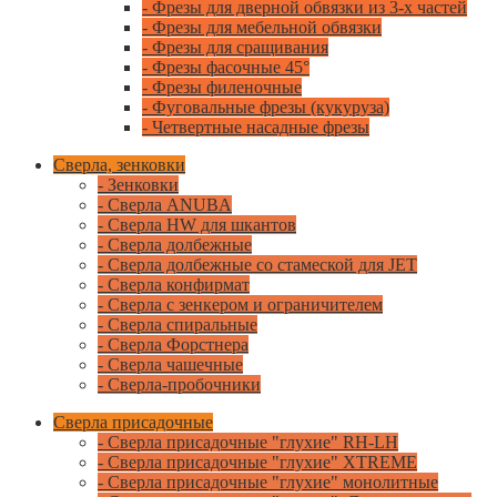
- Фрезы для дверной обвязки из 3-х частей
- Фрезы для мебельной обвязки
- Фрезы для сращивания
- Фрезы фасочные 45°
- Фрезы филеночные
- Фуговальные фрезы (кукуруза)
- Четвертные насадные фрезы
Сверла, зенковки
- Зенковки
- Сверла ANUBA
- Сверла HW для шкантов
- Сверла долбежные
- Сверла долбежные со стамеской для JET
- Сверла конфирмат
- Сверла с зенкером и ограничителем
- Сверла спиральные
- Сверла Форстнера
- Сверла чашечные
- Сверла-пробочники
Сверла присадочные
- Сверла присадочные "глухие" RH-LH
- Сверла присадочные "глухие" XTREME
- Сверла присадочные "глухие" монолитные