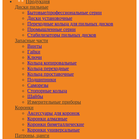
Продукция
Диски пильные
Бытовые/профессиональные серии
Диски установочные
Переходные кольца для пильных дисков
Промышленные серии
Стабилизаторы пильных дисков
Запасные части
Винты
Гайки
Ключи
Кольца копировальные
Кольца переходные
Кольца проставочные
Подшипники
Саморезы
Стопорные кольца
Шайбы
Измерительные приборы
Коронки
Аксессуары для коронок
Коронки алмазные
Коронки биметаллические
Коронки универсальные
Патроны, цанги