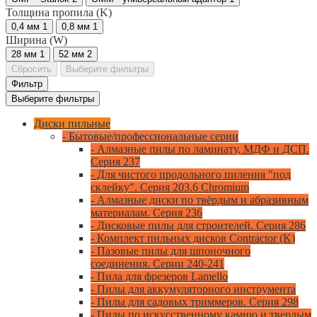
Толщина пропила (K)
0,4 мм
1
0,8 мм
1
Ширина (W)
28 мм
1
52 мм
2
Сбросить
Выберите фильтры
Фильтр
Выберите фильтры
Диски пильные
- Бытовые/профессиональные серии
- Алмазные пилы по ламинату, МДФ и ДСП.
Серия 237
- Для чистого продольного пиления "под
склейку". Серия 203.6 Chromium
- Алмазные диски по твёрдым и абразивным
материалам. Серия 236
- Дисковые пилы для строителей. Серия 286
- Комплект пильных дисков Contractor (K)
- Пазовые пилы для шпоночного
соединения. Серии 240-241
- Пила для фрезеров Lamello
- Пилы для аккумуляторного инструмента
- Пилы для садовых триммеров. Серия 298
- Пилы по искусственному камню и твердым