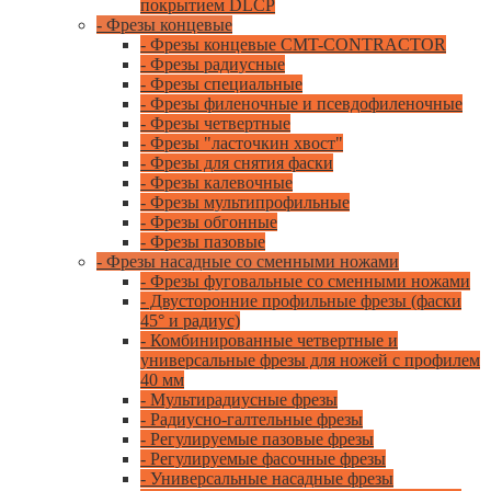
покрытием DLCP
- Фрезы концевые
- Фрезы концевые CMT-CONTRACTOR
- Фрезы радиусные
- Фрезы специальные
- Фрезы филеночные и псевдофиленочные
- Фрезы четвертные
- Фрезы "ласточкин хвост"
- Фрезы для снятия фаски
- Фрезы калевочные
- Фрезы мультипрофильные
- Фрезы обгонные
- Фрезы пазовые
- Фрезы насадные со сменными ножами
- Фрезы фуговальные со сменными ножами
- Двусторонние профильные фрезы (фаски
45° и радиус)
- Комбинированные четвертные и
универсальные фрезы для ножей с профилем
40 мм
- Мультирадиусные фрезы
- Радиусно-галтельные фрезы
- Регулируемые пазовые фрезы
- Регулируемые фасочные фрезы
- Универсальные насадные фрезы