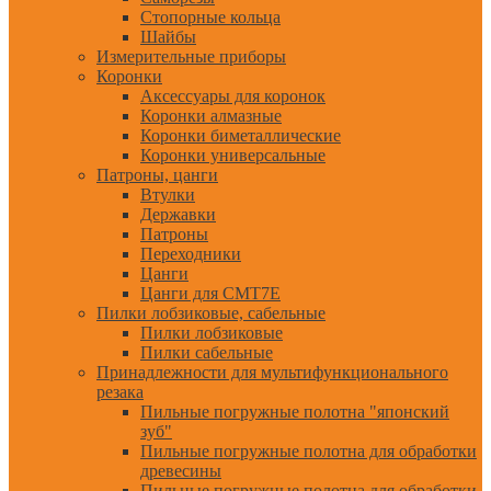
Стопорные кольца
Шайбы
Измерительные приборы
Коронки
Аксессуары для коронок
Коронки алмазные
Коронки биметаллические
Коронки универсальные
Патроны, цанги
Втулки
Державки
Патроны
Переходники
Цанги
Цанги для CMT7E
Пилки лобзиковые, сабельные
Пилки лобзиковые
Пилки сабельные
Принадлежности для мультифункционального
резака
Пильные погружные полотна "японский
зуб"
Пильные погружные полотна для обработки
древесины
Пильные погружные полотна для обработки