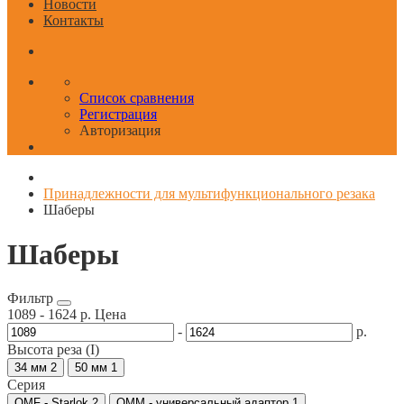
Новости
Контакты
Список сравнения
Регистрация
Авторизация
Принадлежности для мультифункционального резака
Шаберы
Шаберы
Фильтр
1089
-
1624
р.
Цена
-
р.
Высота реза (I)
34 мм
2
50 мм
1
Серия
OMF - Starlok
2
OMM - универсальный адаптор
1