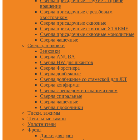
Сверла присадочные "глухие". Правое
вращение
Сверла присадочные с резьбовым
хвостовиком
Сверла присадочные сквозные
Сверла присадочные сквозные XTREME
Сверла присадочные сквозные монолитные
Сверла чашечные
Сверла, зенковки
Зенковки
Сверла ANUBA
Сверла HW для шкантов
Сверла Форстнера
Сверла долбежные
Сверла долбежные со стамеской для JET
Сверла конфирмат
Сверла с зенкером и ограничителем
Сверла спиральные
Сверла чашечные
Сверла-пробочники
Тиски, зажимы
Точильные камни
Уплотнители
Фрезы
Диски для фрез