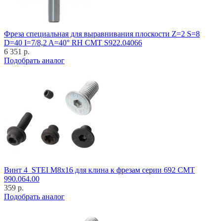
Фреза специальная для выравнивания плоскости Z=2 S=8
D=40 I=7/8,2 A=40° RH CMT S922.04066
6 351 р.
Подобрать аналог
Винт 4_STEI M8x16 для клина к фрезам серии 692 CMT
990.064.00
359 р.
Подобрать аналог