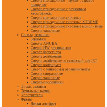
Сверла присадочные "глухие". Правое
вращение
Сверла присадочные с резьбовым
хвостовиком
Сверла присадочные сквозные
Сверла присадочные сквозные XTREME
Сверла присадочные сквозные монолитные
Сверла чашечные
Сверла, зенковки
Зенковки
Сверла ANUBA
Сверла HW для шкантов
Сверла Форстнера
Сверла долбежные
Сверла долбежные со стамеской для JET
Сверла конфирмат
Сверла с зенкером и ограничителем
Сверла спиральные
Сверла чашечные
Сверла-пробочники
Тиски, зажимы
Точильные камни
Уплотнители
Фрезы
Диски для фрез