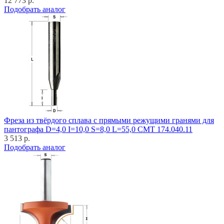
12 773 р.
Подобрать аналог
Фреза из твёрдого сплава с прямыми режущими гранями для
пантографа D=4,0 I=10,0 S=8,0 L=55,0 CMT 174.040.11
3 513 р.
Подобрать аналог