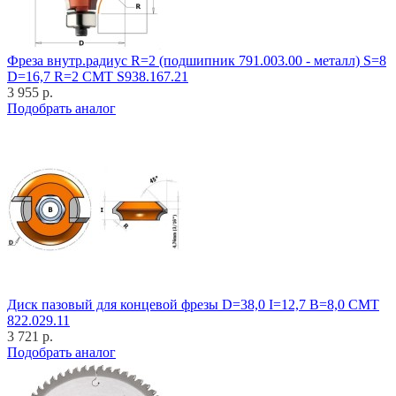
Фреза внутр.радиус R=2 (подшипник 791.003.00 - металл) S=8
D=16,7 R=2 CMT S938.167.21
3 955 р.
Подобрать аналог
Диск пазовый для концевой фрезы D=38,0 I=12,7 B=8,0 CMT
822.029.11
3 721 р.
Подобрать аналог