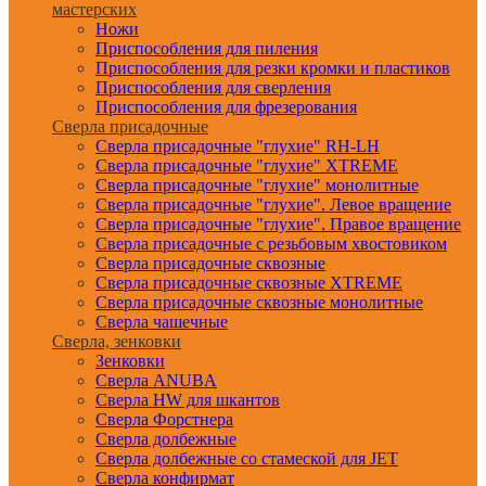
мастерских
Ножи
Приспособления для пиления
Приспособления для резки кромки и пластиков
Приспособления для сверления
Приспособления для фрезерования
Сверла присадочные
Сверла присадочные "глухие" RH-LH
Сверла присадочные "глухие" XTREME
Сверла присадочные "глухие" монолитные
Сверла присадочные "глухие". Левое вращение
Сверла присадочные "глухие". Правое вращение
Сверла присадочные с резьбовым хвостовиком
Сверла присадочные сквозные
Сверла присадочные сквозные XTREME
Сверла присадочные сквозные монолитные
Сверла чашечные
Сверла, зенковки
Зенковки
Сверла ANUBA
Сверла HW для шкантов
Сверла Форстнера
Сверла долбежные
Сверла долбежные со стамеской для JET
Сверла конфирмат