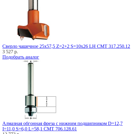
Cверло чашечное 25x57,5 Z=2+2 S=10x26 LH CMT 317.250.12
3 527 р.
Подобрать аналог
Алмазная обгонная фреза с нижним подшипником D=12,7
I=11,0 S=6,0 L=58,1 CMT 706.128.61