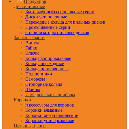
Продукция
Диски пильные
Бытовые/профессиональные серии
Диски установочные
Переходные кольца для пильных дисков
Промышленные серии
Стабилизаторы пильных дисков
Запасные части
Винты
Гайки
Ключи
Кольца копировальные
Кольца переходные
Кольца проставочные
Подшипники
Саморезы
Стопорные кольца
Шайбы
Измерительные приборы
Коронки
Аксессуары для коронок
Коронки алмазные
Коронки биметаллические
Коронки универсальные
Патроны, цанги