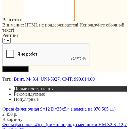
Ваш отзыв
Внимание:
HTML не поддерживается! Используйте обычный
текст!
Рейтинг
Продолжить
Теги:
Винт
,
M4X4
,
UNI-5927
,
CMT
,
990.014.00
Новые поступления
Рекомендуемые
Популярные
Фреза филеночная S=12 D=35x5,4 ( замена на 970.505.11)
2 450 р.
В корзину
Фреза фасочная 45гр. (нижн. подш.), смен.ножи HM Z2 S=12,7