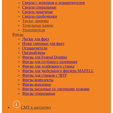
Сверла с зенкером и ограничителем
Сверла спиральные
Сверла чашечные
Сверла-пробочники
Тиски, зажимы
Точильные камни
Уплотнители
Фрезы
Диски для фрез
Ножи сменные для фрез
Ограничители
Органайзеры
Фрезы для Festool Domino
Фрезы для глубокого пазования
Фрезы для долбежного станка
Фрезы для дюбельного фрезера MAFELL
Фрезы для станков с ЧПУ
Фрезы комплекты
Фрезы концевые
Фрезы насадные со сменными ножами
Фрезы спиральные
CMT в рассрочку