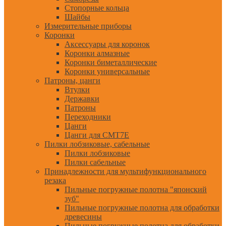
Стопорные кольца
Шайбы
Измерительные приборы
Коронки
Аксессуары для коронок
Коронки алмазные
Коронки биметаллические
Коронки универсальные
Патроны, цанги
Втулки
Державки
Патроны
Переходники
Цанги
Цанги для CMT7E
Пилки лобзиковые, сабельные
Пилки лобзиковые
Пилки сабельные
Принадлежности для мультифункционального
резака
Пильные погружные полотна "японский
зуб"
Пильные погружные полотна для обработки
древесины
Пильные погружные полотна для обработки