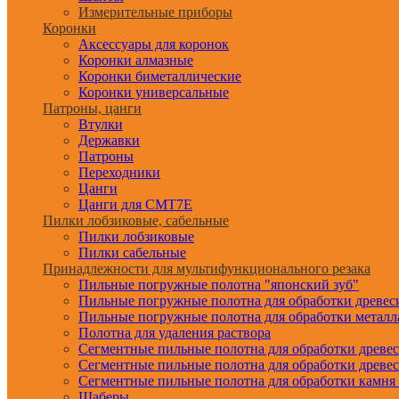
Измерительные приборы
Коронки
Аксессуары для коронок
Коронки алмазные
Коронки биметаллические
Коронки универсальные
Патроны, цанги
Втулки
Державки
Патроны
Переходники
Цанги
Цанги для CMT7E
Пилки лобзиковые, сабельные
Пилки лобзиковые
Пилки сабельные
Принадлежности для мультифункционального резака
Пильные погружные полотна "японский зуб"
Пильные погружные полотна для обработки древе
Пильные погружные полотна для обработки металл
Полотна для удаления раствора
Сегментные пильные полотна для обработки древе
Сегментные пильные полотна для обработки древе
Сегментные пильные полотна для обработки камня
Шаберы