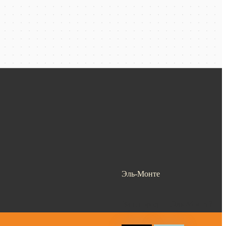
Эль-Монте
Ваш город —
Эль-Монте
?