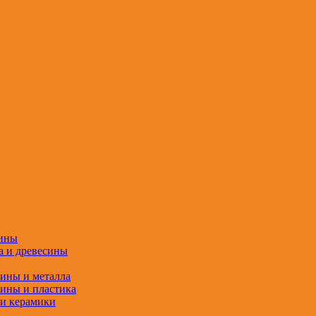
сины
а и древесины
сины и металла
сины и пластика
 и керамики