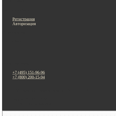
Меню
Назад
×
Личный кабинет
Регистрация
Авторизация
Информация
Настройки
Обратная связь
+7 (495) 151-96-96
+7 (800) 200-15-94
г. Москва. ул. Суздальская, д. 18г (ТЦ ТРИО)
Будни: 09:00 - 20:00
СБ-ВС: прием заказов
Москва
Яндекс Карты — транспорт, навигация, поиск мест