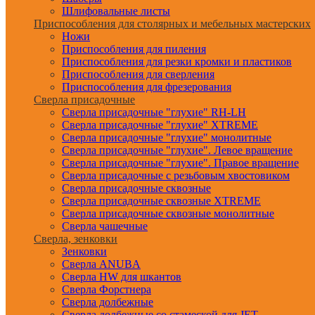
Шлифовальные листы
Приспособления для столярных и мебельных мастерских
Ножи
Приспособления для пиления
Приспособления для резки кромки и пластиков
Приспособления для сверления
Приспособления для фрезерования
Сверла присадочные
Сверла присадочные "глухие" RH-LH
Сверла присадочные "глухие" XTREME
Сверла присадочные "глухие" монолитные
Сверла присадочные "глухие". Левое вращение
Сверла присадочные "глухие". Правое вращение
Сверла присадочные с резьбовым хвостовиком
Сверла присадочные сквозные
Сверла присадочные сквозные XTREME
Сверла присадочные сквозные монолитные
Сверла чашечные
Сверла, зенковки
Зенковки
Сверла ANUBA
Сверла HW для шкантов
Сверла Форстнера
Сверла долбежные
Сверла долбежные со стамеской для JET