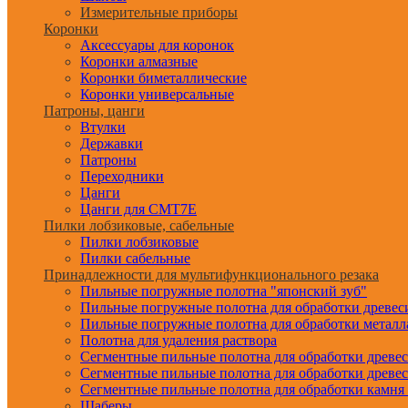
Измерительные приборы
Коронки
Аксессуары для коронок
Коронки алмазные
Коронки биметаллические
Коронки универсальные
Патроны, цанги
Втулки
Державки
Патроны
Переходники
Цанги
Цанги для CMT7E
Пилки лобзиковые, сабельные
Пилки лобзиковые
Пилки сабельные
Принадлежности для мультифункционального резака
Пильные погружные полотна "японский зуб"
Пильные погружные полотна для обработки древе
Пильные погружные полотна для обработки металл
Полотна для удаления раствора
Сегментные пильные полотна для обработки древе
Сегментные пильные полотна для обработки древе
Сегментные пильные полотна для обработки камня
Шаберы