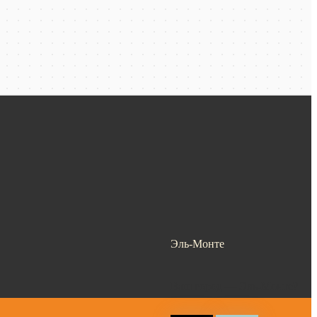
Эль-Монте
Ваш город —
Эль-Монте
?