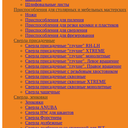
Шлифовальные листы
Приспособления для столярных и мебельных мастерских
Ножи
Приспособления для пиления
Приспособления для резки кромки и пластиков
Приспособления для сверления
Приспособления для фрезерования
Сверла присадочные
Сверла присадочные "глухие" RH-LH
Сверла присадочные "глухие" XTREME
Сверла присадочные "глухие" монолитные
Сверла присадочные "глухие". Левое вращение
Сверла присадочные "глухие". Правое вращение
Сверла присадочные с резьбовым хвостовиком
Сверла присадочные сквозные
Сверла присадочные сквозные XTREME
Сверла присадочные сквозные монолитные
Сверла чашечные
Сверла, зенковки
Зенковки
Сверла ANUBA
Сверла HW для шкантов
Сверла Форстнера
Сверла долбежные
Сверла долбежные со стамеской для JET