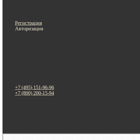
Меню
Назад
×
Личный кабинет
Регистрация
Авторизация
Информация
Настройки
Обратная связь
+7 (495) 151-96-96
+7 (800) 200-15-94
г. Москва. ул. Суздальская, д. 18г (ТЦ ТРИО)
Будни: 09:00 - 20:00
СБ-ВС: прием заказов
Москва
Яндекс Карты — транспорт, навигация, поиск мест