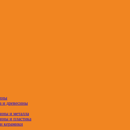
сины
а и древесины
сины и металла
сины и пластика
 и керамики