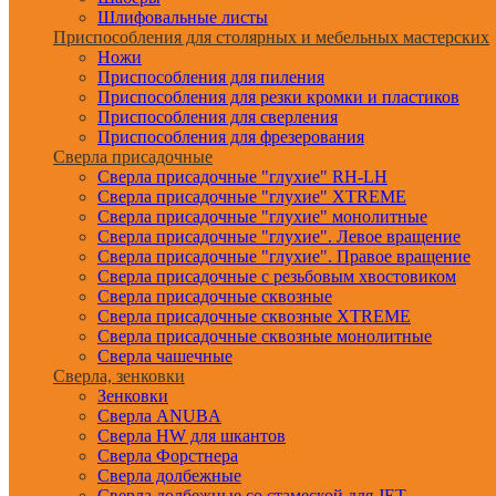
Шлифовальные листы
Приспособления для столярных и мебельных мастерских
Ножи
Приспособления для пиления
Приспособления для резки кромки и пластиков
Приспособления для сверления
Приспособления для фрезерования
Сверла присадочные
Сверла присадочные "глухие" RH-LH
Сверла присадочные "глухие" XTREME
Сверла присадочные "глухие" монолитные
Сверла присадочные "глухие". Левое вращение
Сверла присадочные "глухие". Правое вращение
Сверла присадочные с резьбовым хвостовиком
Сверла присадочные сквозные
Сверла присадочные сквозные XTREME
Сверла присадочные сквозные монолитные
Сверла чашечные
Сверла, зенковки
Зенковки
Сверла ANUBA
Сверла HW для шкантов
Сверла Форстнера
Сверла долбежные
Сверла долбежные со стамеской для JET