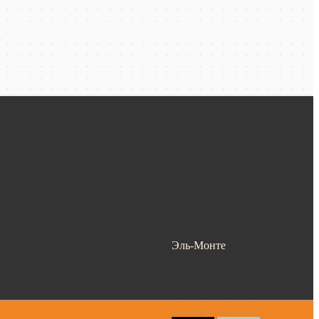
Эль-Монте
Ваш город —
Эль-Монте
?