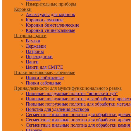
Измерительные приборы
Коронки
Аксессуары для коронок
Коронки алмазные
Коронки биметаллические
Коронки универсальные
Патроны, цанги
Втулки
Державки
Патроны
Переходники
Цанги
Цанги для CMT7E
Пилки лобзиковые, сабельные
Пилки лобзиковые
Пилки сабельные
Принадлежности для мультифункционального резака
Пильные погружные полотна "японский зуб"
Пильные погружные полотна для обработки древе
Пильные погружные полотна для обработки металл
Полотна для удаления раствора
Сегментные пильные полотна для обработки древе
Сегментные пильные полотна для обработки древе
Сегментные пильные полотна для обработки камня
Шаберы