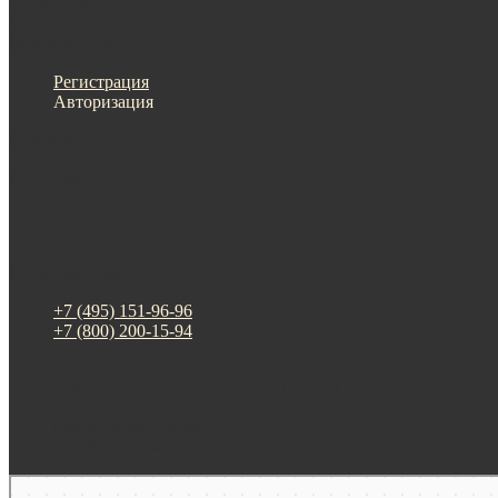
Меню
Назад
×
Личный кабинет
Регистрация
Авторизация
Информация
Настройки
Обратная связь
+7 (495) 151-96-96
+7 (800) 200-15-94
г. Москва. ул. Суздальская, д. 18г (ТЦ ТРИО)
Будни: 09:00 - 20:00
СБ-ВС: прием заказов
Москва
Яндекс Карты — транспорт, навигация, поиск мест