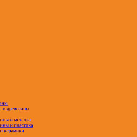
сины
а и древесины
сины и металла
сины и пластика
 и керамики