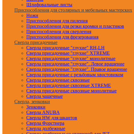
Шлифовальные листы
Приспособления для столярных и мебельных мастерских
Ножи
Приспособления для пиления
Приспособления для резки кромки и пластиков
Приспособления для сверления
Приспособления для фрезерования
Сверла присадочные
Сверла присадочные "глухие" RH-LH
Сверла присадочные "глухие" XTREME
Сверла присадочные "глухие" монолитные
Сверла присадочные "глухие". Левое вращение
Сверла присадочные "глухие". Правое вращение
Сверла присадочные с резьбовым хвостовиком
Сверла присадочные сквозные
Сверла присадочные сквозные XTREME
Сверла присадочные сквозные монолитные
Сверла чашечные
Сверла, зенковки
Зенковки
Сверла ANUBA
Сверла HW для шкантов
Сверла Форстнера
Сверла долбежные
Сверла долбежные со стамеской для JET