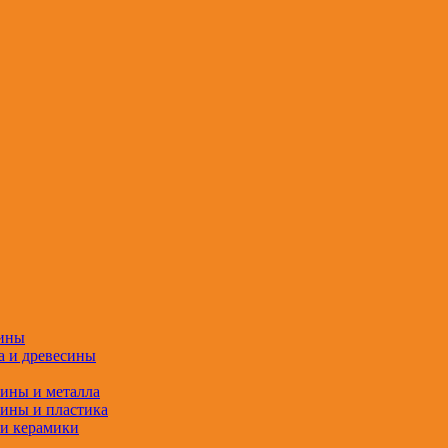
сины
а и древесины
сины и металла
сины и пластика
 и керамики