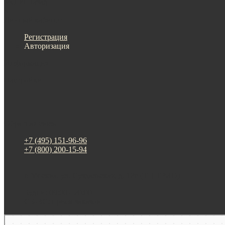
Меню
Назад
×
Личный кабинет
Регистрация
Авторизация
Информация
Настройки
Обратная связь
+7 (495) 151-96-96
+7 (800) 200-15-94
г. Москва. ул. Суздальская, д. 18г (ТЦ ТРИО)
Будни: 09:00 - 20:00
СБ-ВС: прием заказов
Москва
Яндекс Карты — транспорт, навигация, поиск мест