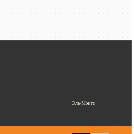
Эль-Монте
Ваш город —
Эль-Монте
?