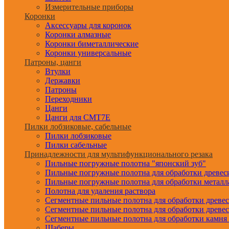
Измерительные приборы
Коронки
Аксессуары для коронок
Коронки алмазные
Коронки биметаллические
Коронки универсальные
Патроны, цанги
Втулки
Державки
Патроны
Переходники
Цанги
Цанги для CMT7E
Пилки лобзиковые, сабельные
Пилки лобзиковые
Пилки сабельные
Принадлежности для мультифункционального резака
Пильные погружные полотна "японский зуб"
Пильные погружные полотна для обработки древе
Пильные погружные полотна для обработки металл
Полотна для удаления раствора
Сегментные пильные полотна для обработки древе
Сегментные пильные полотна для обработки древе
Сегментные пильные полотна для обработки камня
Шаберы