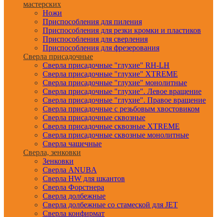
мастерских
Ножи
Приспособления для пиления
Приспособления для резки кромки и пластиков
Приспособления для сверления
Приспособления для фрезерования
Сверла присадочные
Сверла присадочные "глухие" RH-LH
Сверла присадочные "глухие" XTREME
Сверла присадочные "глухие" монолитные
Сверла присадочные "глухие". Левое вращение
Сверла присадочные "глухие". Правое вращение
Сверла присадочные с резьбовым хвостовиком
Сверла присадочные сквозные
Сверла присадочные сквозные XTREME
Сверла присадочные сквозные монолитные
Сверла чашечные
Сверла, зенковки
Зенковки
Сверла ANUBA
Сверла HW для шкантов
Сверла Форстнера
Сверла долбежные
Сверла долбежные со стамеской для JET
Сверла конфирмат