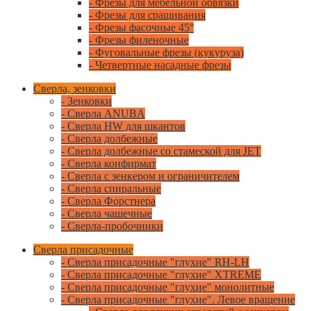
- Фрезы для мебельной обвязки
- Фрезы для сращивания
- Фрезы фасочные 45°
- Фрезы филеночные
- Фуговальные фрезы (кукуруза)
- Четвертные насадные фрезы
Сверла, зенковки
- Зенковки
- Сверла ANUBA
- Сверла HW для шкантов
- Сверла долбежные
- Сверла долбежные со стамеской для JET
- Сверла конфирмат
- Сверла с зенкером и ограничителем
- Сверла спиральные
- Сверла Форстнера
- Сверла чашечные
- Сверла-пробочники
Сверла присадочные
- Сверла присадочные "глухие" RH-LH
- Сверла присадочные "глухие" XTREME
- Сверла присадочные "глухие" монолитные
- Сверла присадочные "глухие". Левое вращение