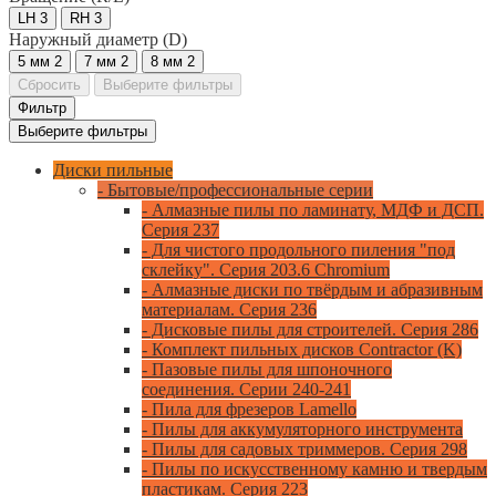
LH
3
RH
3
Наружный диаметр (D)
5 мм
2
7 мм
2
8 мм
2
Сбросить
Выберите фильтры
Фильтр
Выберите фильтры
Диски пильные
- Бытовые/профессиональные серии
- Алмазные пилы по ламинату, МДФ и ДСП.
Серия 237
- Для чистого продольного пиления "под
склейку". Серия 203.6 Chromium
- Алмазные диски по твёрдым и абразивным
материалам. Серия 236
- Дисковые пилы для строителей. Серия 286
- Комплект пильных дисков Contractor (K)
- Пазовые пилы для шпоночного
соединения. Серии 240-241
- Пила для фрезеров Lamello
- Пилы для аккумуляторного инструмента
- Пилы для садовых триммеров. Серия 298
- Пилы по искусственному камню и твердым
пластикам. Серия 223