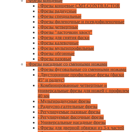
- Фрезы концевые
- Фрезы концевые CMT-CONTRACTOR
- Фрезы радиусные
- Фрезы специальные
- Фрезы филеночные и псевдофиленочные
- Фрезы четвертные
- Фрезы "ласточкин хвост"
- Фрезы для снятия фаски
- Фрезы калевочные
- Фрезы мультипрофильные
- Фрезы обгонные
- Фрезы пазовые
- Фрезы насадные со сменными ножами
- Фрезы фуговальные со сменными ножами
- Двусторонние профильные фрезы (фаски
45° и радиус)
- Комбинированные четвертные и
универсальные фрезы для ножей с профилем
40 мм
- Мультирадиусные фрезы
- Радиусно-галтельные фрезы
- Регулируемые пазовые фрезы
- Регулируемые фасочные фрезы
- Универсальные насадные фрезы
- Фрезы для дверной обвязки из 3-х частей