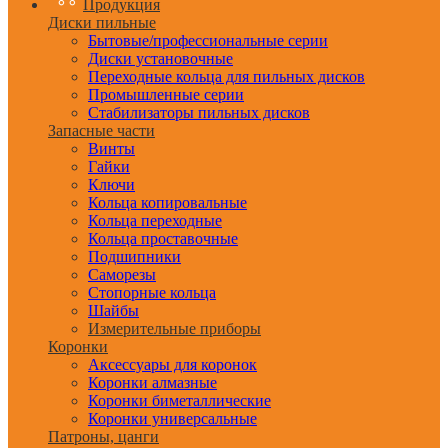
Продукция
Диски пильные
Бытовые/профессиональные серии
Диски установочные
Переходные кольца для пильных дисков
Промышленные серии
Стабилизаторы пильных дисков
Запасные части
Винты
Гайки
Ключи
Кольца копировальные
Кольца переходные
Кольца проставочные
Подшипники
Саморезы
Стопорные кольца
Шайбы
Измерительные приборы
Коронки
Аксессуары для коронок
Коронки алмазные
Коронки биметаллические
Коронки универсальные
Патроны, цанги