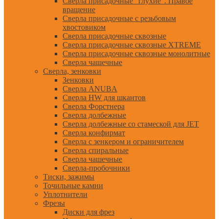
Сверла присадочные "глухие". Правое
вращение
Сверла присадочные с резьбовым
хвостовиком
Сверла присадочные сквозные
Сверла присадочные сквозные XTREME
Сверла присадочные сквозные монолитные
Сверла чашечные
Сверла, зенковки
Зенковки
Сверла ANUBA
Сверла HW для шкантов
Сверла Форстнера
Сверла долбежные
Сверла долбежные со стамеской для JET
Сверла конфирмат
Сверла с зенкером и ограничителем
Сверла спиральные
Сверла чашечные
Сверла-пробочники
Тиски, зажимы
Точильные камни
Уплотнители
Фрезы
Диски для фрез