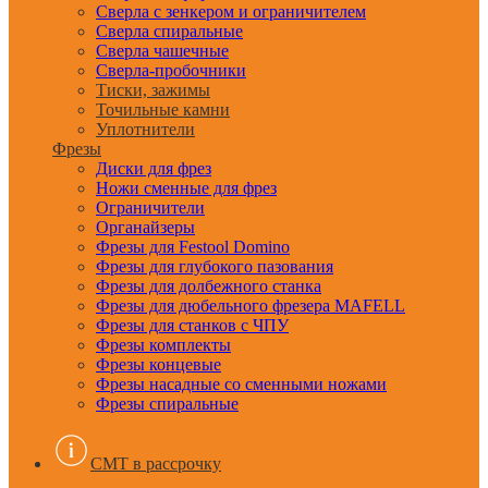
Сверла с зенкером и ограничителем
Сверла спиральные
Сверла чашечные
Сверла-пробочники
Тиски, зажимы
Точильные камни
Уплотнители
Фрезы
Диски для фрез
Ножи сменные для фрез
Ограничители
Органайзеры
Фрезы для Festool Domino
Фрезы для глубокого пазования
Фрезы для долбежного станка
Фрезы для дюбельного фрезера MAFELL
Фрезы для станков с ЧПУ
Фрезы комплекты
Фрезы концевые
Фрезы насадные со сменными ножами
Фрезы спиральные
CMT в рассрочку