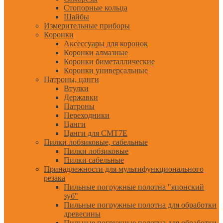
Стопорные кольца
Шайбы
Измерительные приборы
Коронки
Аксессуары для коронок
Коронки алмазные
Коронки биметаллические
Коронки универсальные
Патроны, цанги
Втулки
Державки
Патроны
Переходники
Цанги
Цанги для CMT7E
Пилки лобзиковые, сабельные
Пилки лобзиковые
Пилки сабельные
Принадлежности для мультифункционального
резака
Пильные погружные полотна "японский
зуб"
Пильные погружные полотна для обработки
древесины
Пильные погружные полотна для обработки