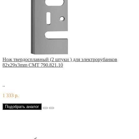
Нож твердосплавный (2 штуки ) для электрорубанков
82x29x3mm CMT 790.821.10
..
1 333 р.
Подобрать аналог