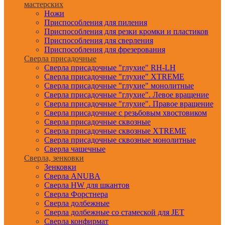
мастерских
Ножи
Приспособления для пиления
Приспособления для резки кромки и пластиков
Приспособления для сверления
Приспособления для фрезерования
Сверла присадочные
Сверла присадочные "глухие" RH-LH
Сверла присадочные "глухие" XTREME
Сверла присадочные "глухие" монолитные
Сверла присадочные "глухие". Левое вращение
Сверла присадочные "глухие". Правое вращение
Сверла присадочные с резьбовым хвостовиком
Сверла присадочные сквозные
Сверла присадочные сквозные XTREME
Сверла присадочные сквозные монолитные
Сверла чашечные
Сверла, зенковки
Зенковки
Сверла ANUBA
Сверла HW для шкантов
Сверла Форстнера
Сверла долбежные
Сверла долбежные со стамеской для JET
Сверла конфирмат