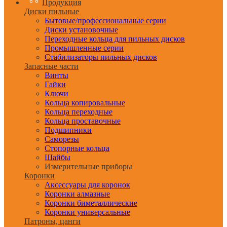
Продукция
Диски пильные
Бытовые/профессиональные серии
Диски установочные
Переходные кольца для пильных дисков
Промышленные серии
Стабилизаторы пильных дисков
Запасные части
Винты
Гайки
Ключи
Кольца копировальные
Кольца переходные
Кольца проставочные
Подшипники
Саморезы
Стопорные кольца
Шайбы
Измерительные приборы
Коронки
Аксессуары для коронок
Коронки алмазные
Коронки биметаллические
Коронки универсальные
Патроны, цанги