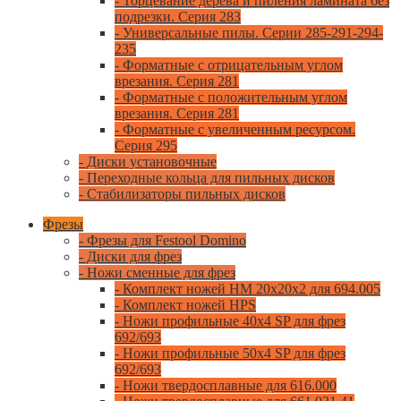
- Торцевание дерева и пиления ламината без
подрезки. Серия 283
- Универсальные пилы. Серии 285-291-294-
235
- Форматные с отрицательным углом
врезания. Серия 281
- Форматные с положительным углом
врезания. Серия 281
- Форматные с увеличенным ресурсом.
Серия 295
- Диски установочные
- Переходные кольца для пильных дисков
- Стабилизаторы пильных дисков
Фрезы
- Фрезы для Festool Domino
- Диски для фрез
- Ножи сменные для фрез
- Комплект ножей HM 20x20x2 для 694.005
- Комплект ножей HPS
- Ножи профильные 40x4 SP для фрез
692/693
- Ножи профильные 50x4 SP для фрез
692/693
- Ножи твердосплавные для 616.000