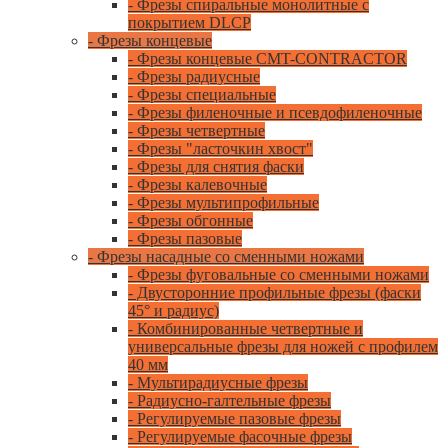
- Фрезы спиральные монолитные с
покрытием DLCP
- Фрезы концевые
- Фрезы концевые CMT-CONTRACTOR
- Фрезы радиусные
- Фрезы специальные
- Фрезы филеночные и псевдофиленочные
- Фрезы четвертные
- Фрезы "ласточкин хвост"
- Фрезы для снятия фаски
- Фрезы калевочные
- Фрезы мультипрофильные
- Фрезы обгонные
- Фрезы пазовые
- Фрезы насадные со сменными ножами
- Фрезы фуговальные со сменными ножами
- Двусторонние профильные фрезы (фаски
45° и радиус)
- Комбинированные четвертные и
универсальные фрезы для ножей с профилем
40 мм
- Мультирадиусные фрезы
- Радиусно-галтельные фрезы
- Регулируемые пазовые фрезы
- Регулируемые фасочные фрезы