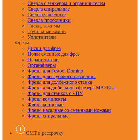
Сверла с зенкером и ограничителем
Сверла спиральные
Сверла чашечные
Сверла-пробочники
Тиски, зажимы
Точильные камни
Уплотнители
Фрезы
Диски для фрез
Ножи сменные для фрез
Ограничители
Органайзеры
Фрезы для Festool Domino
Фрезы для глубокого пазования
Фрезы для долбежного станка
Фрезы для дюбельного фрезера MAFELL
Фрезы для станков с ЧПУ
Фрезы комплекты
Фрезы концевые
Фрезы насадные со сменными ножами
Фрезы спиральные
CMT в рассрочку