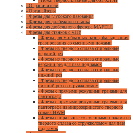
- Ножи твердосплавные для 661.021.41
- Ограничители
- Органайзеры
- Фрезы для глубокого пазования
- Фрезы для долбежного станка
- Фрезы для дюбельного фрезера MAFELL
- Фрезы для станков с ЧПУ
- Фрезы для V-образных пазов, фальцевания,
гравирования со сменными ножами
- Фрезы из твердого сплава спиральные
верхний рез
- Фрезы из твердого сплава спиральные
верхний рез для паза под замок
- Фрезы из твердого сплава спиральные
нижний рез
- Фрезы из твердого сплава спиральные
нижний рез со стружколомом
- Фрезы с прямыми режущими гранями для
пантографа
- Фрезы с прямыми режущими гранями для
пантографа из микрозернистого твердого
сплава HWM
- Фрезы спиральные со сменными ножами из
твердого сплава со стружколомом для паза
под замок