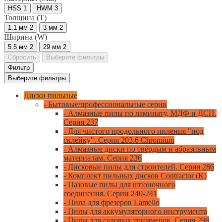
HSS
1
HWM
3
Толщина (T)
1.1 мм
2
3 мм
2
Ширина (W)
5.5 мм
2
29 мм
2
Сбросить
Выберите фильтры
Фильтр
Выберите фильтры
Диски пильные
- Бытовые/профессиональные серии
- Алмазные пилы по ламинату, МДФ и ДСП.
Серия 237
- Для чистого продольного пиления "под
склейку". Серия 203.6 Chromium
- Алмазные диски по твёрдым и абразивным
материалам. Серия 236
- Дисковые пилы для строителей. Серия 286
- Комплект пильных дисков Contractor (K)
- Пазовые пилы для шпоночного
соединения. Серии 240-241
- Пила для фрезеров Lamello
- Пилы для аккумуляторного инструмента
- Пилы для садовых триммеров. Серия 298