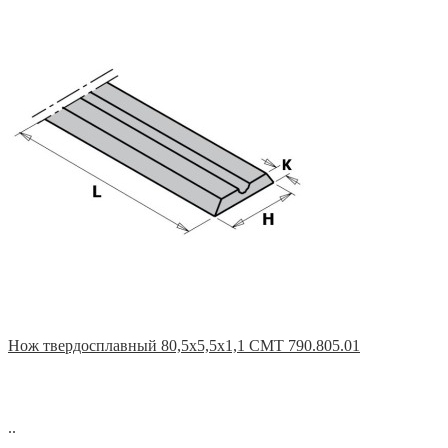
Нож твердосплавный 80,5x5,5x1,1 CMT 790.805.01
..