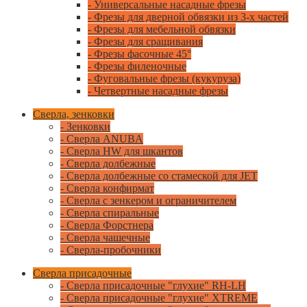
- Универсальные насадные фрезы
- Фрезы для дверной обвязки из 3-х частей
- Фрезы для мебельной обвязки
- Фрезы для сращивания
- Фрезы фасочные 45°
- Фрезы филеночные
- Фуговальные фрезы (кукуруза)
- Четвертные насадные фрезы
Сверла, зенковки
- Зенковки
- Сверла ANUBA
- Сверла HW для шкантов
- Сверла долбежные
- Сверла долбежные со стамеской для JET
- Сверла конфирмат
- Сверла с зенкером и ограничителем
- Сверла спиральные
- Сверла Форстнера
- Сверла чашечные
- Сверла-пробочники
Сверла присадочные
- Сверла присадочные "глухие" RH-LH
- Сверла присадочные "глухие" XTREME