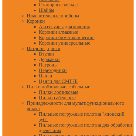
Стопорные кольца
Шайбы
Измерительные приборы
Коронки
Аксессуары для коронок
Коронки алмазные
Коронки биметаллические
Коронки универсальные
Патроны, цанги
Втулки
Державки
Патроны
Переходники
Цанги
Цанги для CMT7E
Пилки лобзиковые, сабельные
Пилки лобзиковые
Пилки сабельные
Принадлежности для мультифункционального
резака
Пильные погружные полотна "японский
зуб"
Пильные погружные полотна для обработки
древесины
Пильные погружные полотна для обработки