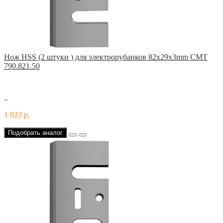
Нож HSS (2 штуки ) для электрорубанков 82x29x3mm CMT
790.821.50
..
1 023 р.
Подобрать аналог