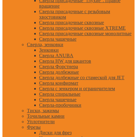
Сверла присадочные "глухие". Правое
вращение
Сверла присадочные с резьбовым
хвостовиком
Сверла присадочные сквозные
Сверла присадочные сквозные XTREME
Сверла присадочные сквозные монолитные
Сверла чашечные
Сверла, зенковки
Зенковки
Сверла ANUBA
Сверла HW для шкантов
Сверла Форстнера
Сверла долбежные
Сверла долбежные со стамеской для JET
Сверла конфирмат
Сверла с зенкером и ограничителем
Сверла спиральные
Сверла чашечные
Сверла-пробочники
Тиски, зажимы
Точильные камни
Уплотнители
Фрезы
Диски для фрез