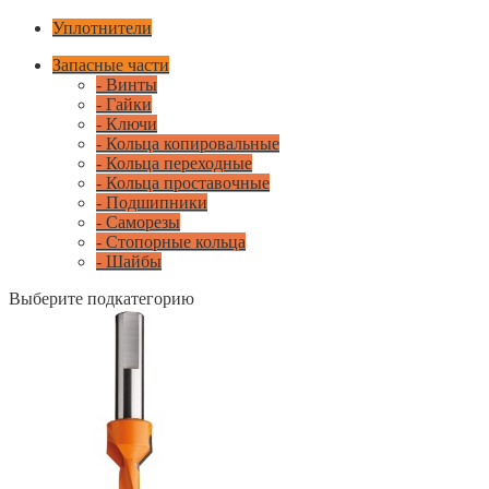
Уплотнители
Запасные части
- Винты
- Гайки
- Ключи
- Кольца копировальные
- Кольца переходные
- Кольца проставочные
- Подшипники
- Саморезы
- Стопорные кольца
- Шайбы
Выберите подкатегорию