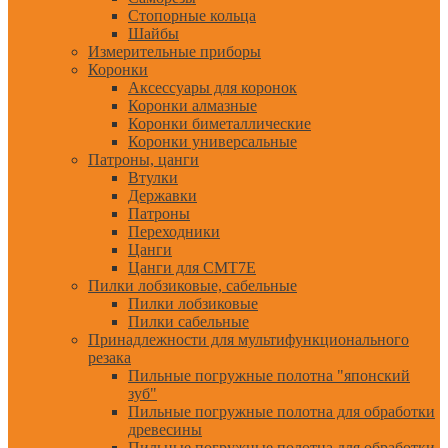
Стопорные кольца
Шайбы
Измерительные приборы
Коронки
Аксессуары для коронок
Коронки алмазные
Коронки биметаллические
Коронки универсальные
Патроны, цанги
Втулки
Державки
Патроны
Переходники
Цанги
Цанги для CMT7E
Пилки лобзиковые, сабельные
Пилки лобзиковые
Пилки сабельные
Принадлежности для мультифункционального
резака
Пильные погружные полотна "японский
зуб"
Пильные погружные полотна для обработки
древесины
Пильные погружные полотна для обработки