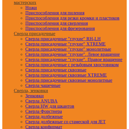
мастерских
Ножи
Приспособления для пиления
Приспособления для резки кромки и пластиков
Приспособления для сверления
Приспособления для фрезерования
Сверла присадочные
Сверла присадочные "глухие" RH-LH
Сверла присадочные "глухие" XTREME
Сверла присадочные "глухие" монолитные
Сверла присадочные "глухие". Левое вращение
Сверла присадочные "глухие". Правое вращение
Сверла присадочные с резьбовым хвостовиком
Сверла присадочные сквозные
Сверла присадочные сквозные XTREME
Сверла присадочные сквозные монолитные
Сверла чашечные
Сверла, зенковки
Зенковки
Сверла ANUBA
Сверла HW для шкантов
Сверла Форстнера
Сверла долбежные
Сверла долбежные со стамеской для JET
Сверла конфирмат