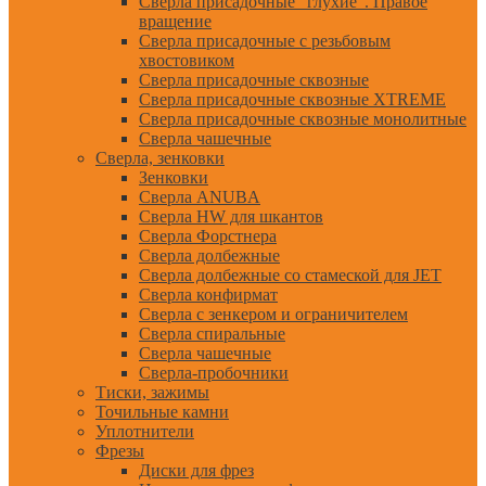
Сверла присадочные "глухие". Правое
вращение
Сверла присадочные с резьбовым
хвостовиком
Сверла присадочные сквозные
Сверла присадочные сквозные XTREME
Сверла присадочные сквозные монолитные
Сверла чашечные
Сверла, зенковки
Зенковки
Сверла ANUBA
Сверла HW для шкантов
Сверла Форстнера
Сверла долбежные
Сверла долбежные со стамеской для JET
Сверла конфирмат
Сверла с зенкером и ограничителем
Сверла спиральные
Сверла чашечные
Сверла-пробочники
Тиски, зажимы
Точильные камни
Уплотнители
Фрезы
Диски для фрез