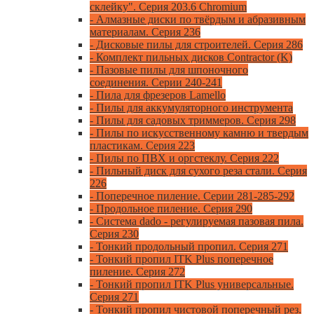
склейку". Серия 203.6 Chromium
- Алмазные диски по твёрдым и абразивным
материалам. Серия 236
- Дисковые пилы для строителей. Серия 286
- Комплект пильных дисков Contractor (K)
- Пазовые пилы для шпоночного
соединения. Серии 240-241
- Пила для фрезеров Lamello
- Пилы для аккумуляторного инструмента
- Пилы для садовых триммеров. Серия 298
- Пилы по искусственному камню и твердым
пластикам. Серия 223
- Пилы по ПВХ и оргстеклу. Серия 222
- Пильный диск для сухого реза стали. Серия
226
- Поперечное пиление. Серии 281-285-292
- Продольное пиление. Серия 290
- Система dado - регулируемая пазовая пила.
Серия 230
- Тонкий продольный пропил. Серия 271
- Тонкий пропил ITK Plus поперечное
пиление. Серия 272
- Тонкий пропил ITK Plus универсальные.
Серия 271
- Тонкий пропил чистовой поперечный рез.