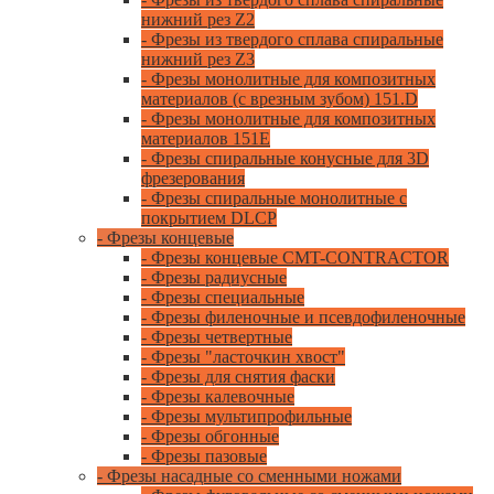
нижний рез Z2
- Фрезы из твердого сплава спиральные
нижний рез Z3
- Фрезы монолитные для композитных
материалов (с врезным зубом) 151.D
- Фрезы монолитные для композитных
материалов 151E
- Фрезы спиральные конусные для 3D
фрезерования
- Фрезы спиральные монолитные с
покрытием DLCP
- Фрезы концевые
- Фрезы концевые CMT-CONTRACTOR
- Фрезы радиусные
- Фрезы специальные
- Фрезы филеночные и псевдофиленочные
- Фрезы четвертные
- Фрезы "ласточкин хвост"
- Фрезы для снятия фаски
- Фрезы калевочные
- Фрезы мультипрофильные
- Фрезы обгонные
- Фрезы пазовые
- Фрезы насадные со сменными ножами