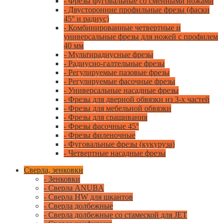
- Фрезы фуговальные со сменными ножами
- Двусторонние профильные фрезы (фаски
45° и радиус)
- Комбинированные четвертные и
универсальные фрезы для ножей с профилем
40 мм
- Мультирадиусные фрезы
- Радиусно-галтельные фрезы
- Регулируемые пазовые фрезы
- Регулируемые фасочные фрезы
- Универсальные насадные фрезы
- Фрезы для дверной обвязки из 3-х частей
- Фрезы для мебельной обвязки
- Фрезы для сращивания
- Фрезы фасочные 45°
- Фрезы филеночные
- Фуговальные фрезы (кукуруза)
- Четвертные насадные фрезы
Сверла, зенковки
- Зенковки
- Сверла ANUBA
- Сверла HW для шкантов
- Сверла долбежные
- Сверла долбежные со стамеской для JET