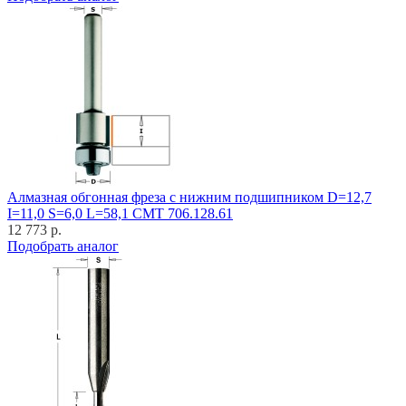
Алмазная обгонная фреза с нижним подшипником D=12,7
I=11,0 S=6,0 L=58,1 CMT 706.128.61
12 773 р.
Подобрать аналог