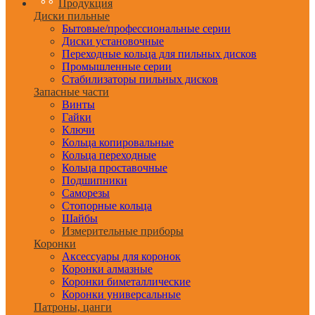
Продукция
Диски пильные
Бытовые/профессиональные серии
Диски установочные
Переходные кольца для пильных дисков
Промышленные серии
Стабилизаторы пильных дисков
Запасные части
Винты
Гайки
Ключи
Кольца копировальные
Кольца переходные
Кольца проставочные
Подшипники
Саморезы
Стопорные кольца
Шайбы
Измерительные приборы
Коронки
Аксессуары для коронок
Коронки алмазные
Коронки биметаллические
Коронки универсальные
Патроны, цанги