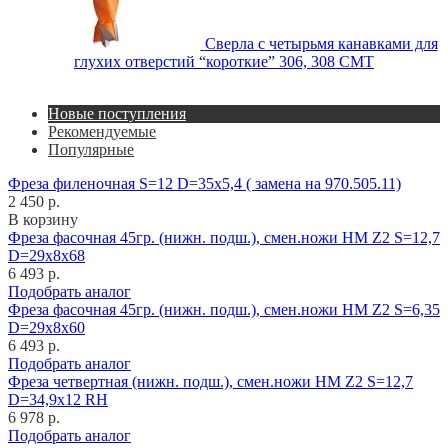
Сверла с четырьмя канавками для
глухих отверстий “короткие” 306, 308 CMT
Новые поступления
Рекомендуемые
Популярные
Фреза филеночная S=12 D=35x5,4 ( замена на 970.505.11)
2 450 р.
В корзину
Фреза фасочная 45гр. (нижн. подш.), смен.ножи HM Z2 S=12,7
D=29x8x68
6 493 р.
Подобрать аналог
Фреза фасочная 45гр. (нижн. подш.), смен.ножи HM Z2 S=6,35
D=29x8x60
6 493 р.
Подобрать аналог
Фреза четвертная (нижн. подш.), смен.ножи HM Z2 S=12,7
D=34,9x12 RH
6 978 р.
Подобрать аналог