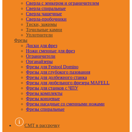
Сверла с зенкером и ограничителем
Сверла спиральные
Сверла чашечные
Сверла-пробочники
Тиски, зажимы
Точильные камни
Уплотнители
Фрезы
Диски для фрез
Ножи сменные для фрез
Ограничители
Органайзеры
Фрезы для Festool Domino
Фрезы для глубокого пазования
Фрезы для долбежного станка
Фрезы для дюбельного фрезера MAFELL
Фрезы для станков с ЧПУ
Фрезы комплекты
Фрезы концевые
Фрезы насадные со сменными ножами
Фрезы спиральные
CMT в рассрочку