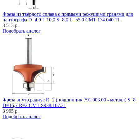
Фреза из твёрдого сплава с прямыми режущими гранями для
пантографа D=4,0 I=10,0 S=8,0 L=55,0 CMT 174.040.11
3 513 р.
Подобрать аналог
Фреза внутр.радиус R=2 (подшипник 791.003.00 - металл) S=8
D=16,7 R=2 CMT S938.167.21
3 955 р.
Подобрать аналог