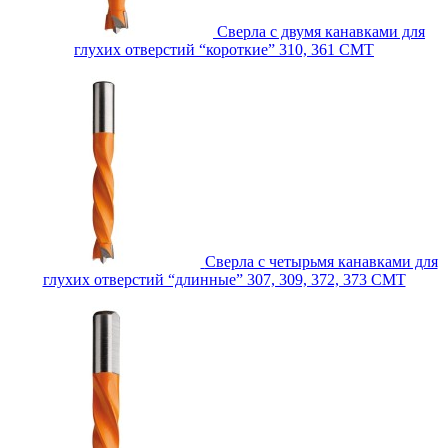
Сверла с двумя канавками для
глухих отверстий “короткие” 310, 361 CMT
Сверла с четырьмя канавками для
глухих отверстий “длинные” 307, 309, 372, 373 CMT