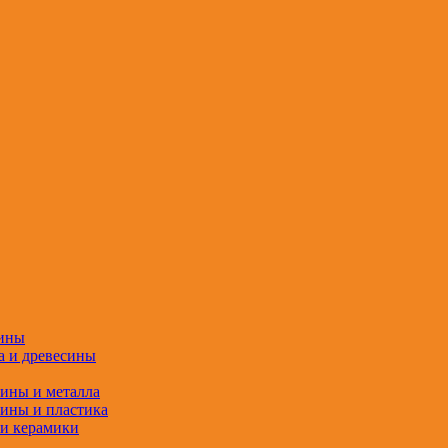
сины
а и древесины
сины и металла
сины и пластика
 и керамики