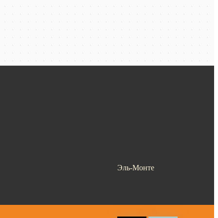
Эль-Монте
Ваш город —
Эль-Монте
?