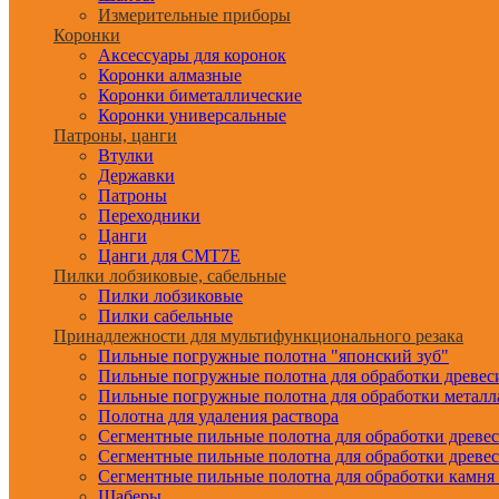
Измерительные приборы
Коронки
Аксессуары для коронок
Коронки алмазные
Коронки биметаллические
Коронки универсальные
Патроны, цанги
Втулки
Державки
Патроны
Переходники
Цанги
Цанги для CMT7E
Пилки лобзиковые, сабельные
Пилки лобзиковые
Пилки сабельные
Принадлежности для мультифункционального резака
Пильные погружные полотна "японский зуб"
Пильные погружные полотна для обработки древе
Пильные погружные полотна для обработки металл
Полотна для удаления раствора
Сегментные пильные полотна для обработки древе
Сегментные пильные полотна для обработки древе
Сегментные пильные полотна для обработки камня
Шаберы