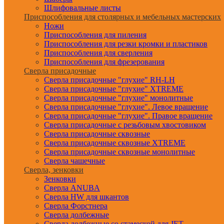
Шлифовальные листы
Приспособления для столярных и мебельных мастерских
Ножи
Приспособления для пиления
Приспособления для резки кромки и пластиков
Приспособления для сверления
Приспособления для фрезерования
Сверла присадочные
Сверла присадочные "глухие" RH-LH
Сверла присадочные "глухие" XTREME
Сверла присадочные "глухие" монолитные
Сверла присадочные "глухие". Левое вращение
Сверла присадочные "глухие". Правое вращение
Сверла присадочные с резьбовым хвостовиком
Сверла присадочные сквозные
Сверла присадочные сквозные XTREME
Сверла присадочные сквозные монолитные
Сверла чашечные
Сверла, зенковки
Зенковки
Сверла ANUBA
Сверла HW для шкантов
Сверла Форстнера
Сверла долбежные
Сверла долбежные со стамеской для JET