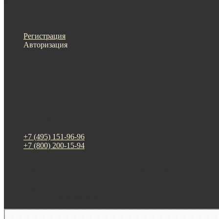
Меню
Назад
×
Личный кабинет
Регистрация
Авторизация
Информация
Настройки
Обратная связь
+7 (495) 151-96-96
+7 (800) 200-15-94
г. Москва. ул. Суздальская, д. 18г (ТЦ ТРИО)
Будни: 09:00 - 20:00
СБ-ВС: прием заказов
Москва
Яндекс Карты — транспорт, навигация, поиск мест