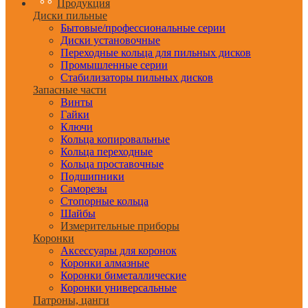
Продукция
Диски пильные
Бытовые/профессиональные серии
Диски установочные
Переходные кольца для пильных дисков
Промышленные серии
Стабилизаторы пильных дисков
Запасные части
Винты
Гайки
Ключи
Кольца копировальные
Кольца переходные
Кольца проставочные
Подшипники
Саморезы
Стопорные кольца
Шайбы
Измерительные приборы
Коронки
Аксессуары для коронок
Коронки алмазные
Коронки биметаллические
Коронки универсальные
Патроны, цанги