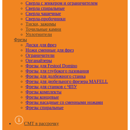
Сверла с зенкером и ограничителем
Сверла спиральные
Сверла чашечные
Сверла-пробочники
Тиски, зажимы
Точильные камни
Уплотнители
Фрезы
Диски для фрез
Ножи сменные для фрез
Ограничители
Органайзеры
Фрезы для Festool Domino
Фрезы для глубокого пазования
Фрезы для долбежного станка
Фрезы для дюбельного фрезера MAFELL
Фрезы для станков с ЧПУ
Фрезы комплекты
Фрезы концевые
Фрезы насадные со сменными ножами
Фрезы спиральные
CMT в рассрочку