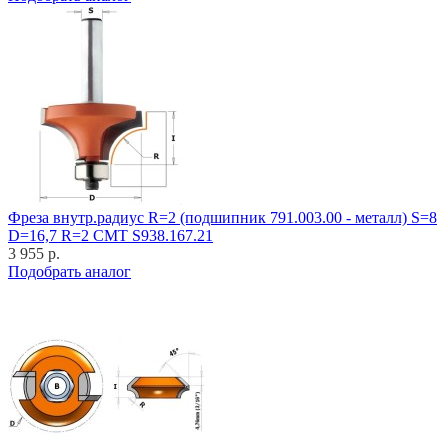
Фреза внутр.радиус R=2 (подшипник 791.003.00 - металл) S=8
D=16,7 R=2 CMT S938.167.21
3 955 р.
Подобрать аналог