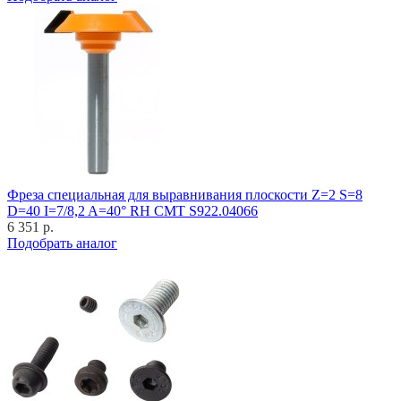
Фреза специальная для выравнивания плоскости Z=2 S=8
D=40 I=7/8,2 A=40° RH CMT S922.04066
6 351 р.
Подобрать аналог