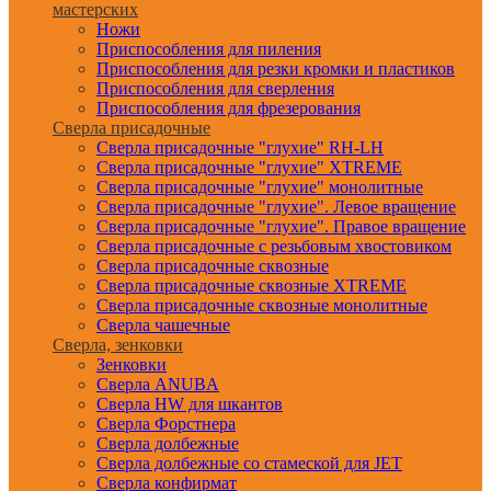
мастерских
Ножи
Приспособления для пиления
Приспособления для резки кромки и пластиков
Приспособления для сверления
Приспособления для фрезерования
Сверла присадочные
Сверла присадочные "глухие" RH-LH
Сверла присадочные "глухие" XTREME
Сверла присадочные "глухие" монолитные
Сверла присадочные "глухие". Левое вращение
Сверла присадочные "глухие". Правое вращение
Сверла присадочные с резьбовым хвостовиком
Сверла присадочные сквозные
Сверла присадочные сквозные XTREME
Сверла присадочные сквозные монолитные
Сверла чашечные
Сверла, зенковки
Зенковки
Сверла ANUBA
Сверла HW для шкантов
Сверла Форстнера
Сверла долбежные
Сверла долбежные со стамеской для JET
Сверла конфирмат