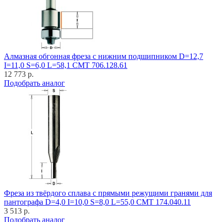
Алмазная обгонная фреза с нижним подшипником D=12,7
I=11,0 S=6,0 L=58,1 CMT 706.128.61
12 773 р.
Подобрать аналог
Фреза из твёрдого сплава с прямыми режущими гранями для
пантографа D=4,0 I=10,0 S=8,0 L=55,0 CMT 174.040.11
3 513 р.
Подобрать аналог