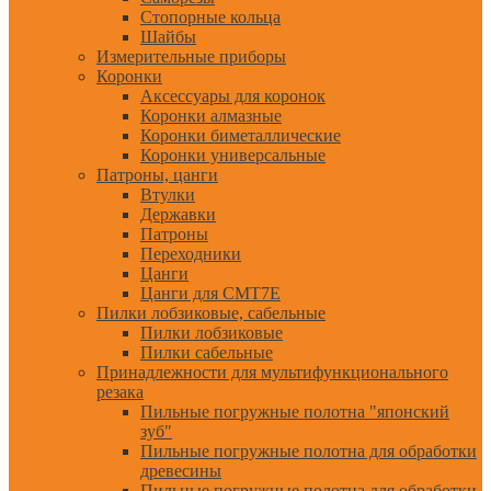
Стопорные кольца
Шайбы
Измерительные приборы
Коронки
Аксессуары для коронок
Коронки алмазные
Коронки биметаллические
Коронки универсальные
Патроны, цанги
Втулки
Державки
Патроны
Переходники
Цанги
Цанги для CMT7E
Пилки лобзиковые, сабельные
Пилки лобзиковые
Пилки сабельные
Принадлежности для мультифункционального
резака
Пильные погружные полотна "японский
зуб"
Пильные погружные полотна для обработки
древесины
Пильные погружные полотна для обработки