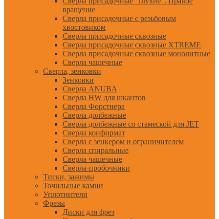
Сверла присадочные "глухие". Правое
вращение
Сверла присадочные с резьбовым
хвостовиком
Сверла присадочные сквозные
Сверла присадочные сквозные XTREME
Сверла присадочные сквозные монолитные
Сверла чашечные
Сверла, зенковки
Зенковки
Сверла ANUBA
Сверла HW для шкантов
Сверла Форстнера
Сверла долбежные
Сверла долбежные со стамеской для JET
Сверла конфирмат
Сверла с зенкером и ограничителем
Сверла спиральные
Сверла чашечные
Сверла-пробочники
Тиски, зажимы
Точильные камни
Уплотнители
Фрезы
Диски для фрез