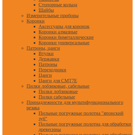
Стопорные кольца
Шайбы
Измерительные приборы
Коронки
Аксессуары для коронок
Коронки алмазные
Коронки биметаллические
Коронки универсальные
Патроны, цанги
Втулки
Державки
Патроны
Переходники
Цанги
Цанги для CMT7E
Пилки лобзиковые, сабельные
Пилки лобзиковые
Пилки сабельные
Принадлежности для мультифункционального
резака
Пильные погружные полотна "японский
зуб"
Пильные погружные полотна для обработки
древесины
Пильные погружные полотна для обработки