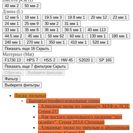
40 мм
2
50 мм
2
Длина (L)
12 мм
5
18 мм
1
19.5 мм
3
19.8 мм
1
20 мм
12
23 мм
1
24 мм
1
25 мм
9
30 мм
2
31 мм
1
33 мм
1
35 мм
8
36 мм
1
39.5 мм
1
40 мм
113
44.5 мм
2
45 мм
1
50 мм
62
60 мм
1
130 мм
1
180 мм
1
240 мм
1
270 мм
1
350 мм
1
410 мм
1
520 мм
1
Показать еще 16
Скрыть
Материал (Mat)
F1730
13
HPS
7
HSS
2
HW
45
S2020
1
SP
165
Показать еще 7 фильтров
Скрыть
Сбросить
Выберите фильтры
Фильтр
Выберите фильтры
Диски пильные
- Бытовые/профессиональные серии
- Алмазные пилы по ламинату, МДФ и ДСП.
Серия 237
- Для чистого продольного пиления "под
склейку". Серия 203.6 Chromium
- Алмазные диски по твёрдым и абразивным
материалам. Серия 236