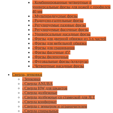
- Комбинированные четвертные и
универсальные фрезы для ножей с профилем
40 мм
- Мультирадиусные фрезы
- Радиусно-галтельные фрезы
- Регулируемые пазовые фрезы
- Регулируемые фасочные фрезы
- Универсальные насадные фрезы
- Фрезы для дверной обвязки из 3-х частей
- Фрезы для мебельной обвязки
- Фрезы для сращивания
- Фрезы фасочные 45°
- Фрезы филеночные
- Фуговальные фрезы (кукуруза)
- Четвертные насадные фрезы
Сверла, зенковки
- Зенковки
- Сверла ANUBA
- Сверла HW для шкантов
- Сверла долбежные
- Сверла долбежные со стамеской для JET
- Сверла конфирмат
- Сверла с зенкером и ограничителем
- Сверла спиральные