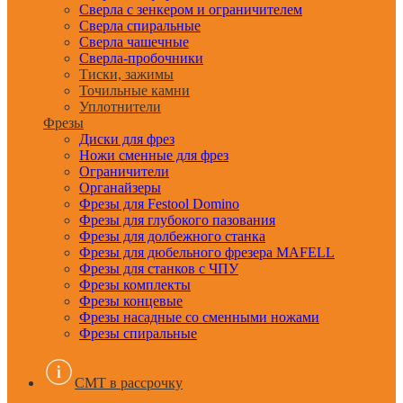
Сверла с зенкером и ограничителем
Сверла спиральные
Сверла чашечные
Сверла-пробочники
Тиски, зажимы
Точильные камни
Уплотнители
Фрезы
Диски для фрез
Ножи сменные для фрез
Ограничители
Органайзеры
Фрезы для Festool Domino
Фрезы для глубокого пазования
Фрезы для долбежного станка
Фрезы для дюбельного фрезера MAFELL
Фрезы для станков с ЧПУ
Фрезы комплекты
Фрезы концевые
Фрезы насадные со сменными ножами
Фрезы спиральные
CMT в рассрочку