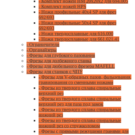
- Комплект ножей HM 20x20x2 для 694.005
- Комплект ножей HPS
- Ножи профильные 40x4 SP для фрез
692/693
- Ножи профильные 50x4 SP для фрез
692/693
- Ножи твердосплавные для 616.000
- Ножи твердосплавные для 661.021.41
- Ограничители
- Органайзеры
- Фрезы для глубокого пазования
- Фрезы для долбежного станка
- Фрезы для дюбельного фрезера MAFELL
- Фрезы для станков с ЧПУ
- Фрезы для V-образных пазов, фальцевания,
гравирования со сменными ножами
- Фрезы из твердого сплава спиральные
верхний рез
- Фрезы из твердого сплава спиральные
верхний рез для паза под замок
- Фрезы из твердого сплава спиральные
нижний рез
- Фрезы из твердого сплава спиральные
нижний рез со стружколомом
- Фрезы с прямыми режущими гранями для