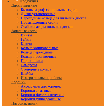
Продукция
Диски пильные
Бытовые/профессиональные серии
Диски установочные
Переходные кольца для пильных дисков
Промышленные серии
Стабилизаторы пильных дисков
Запасные части
Винты
Гайки
Ключи
Кольца копировальные
Кольца переходные
Кольца проставочные
Подшипники
Саморезы
Стопорные кольца
Шайбы
Измерительные приборы
Коронки
Аксессуары для коронок
Коронки алмазные
Коронки биметаллические
Коронки универсальные
Патроны, цанги