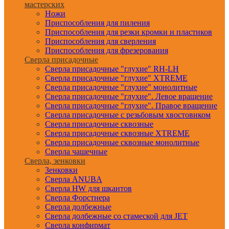
мастерских
Ножи
Приспособления для пиления
Приспособления для резки кромки и пластиков
Приспособления для сверления
Приспособления для фрезерования
Сверла присадочные
Сверла присадочные "глухие" RH-LH
Сверла присадочные "глухие" XTREME
Сверла присадочные "глухие" монолитные
Сверла присадочные "глухие". Левое вращение
Сверла присадочные "глухие". Правое вращение
Сверла присадочные с резьбовым хвостовиком
Сверла присадочные сквозные
Сверла присадочные сквозные XTREME
Сверла присадочные сквозные монолитные
Сверла чашечные
Сверла, зенковки
Зенковки
Сверла ANUBA
Сверла HW для шкантов
Сверла Форстнера
Сверла долбежные
Сверла долбежные со стамеской для JET
Сверла конфирмат