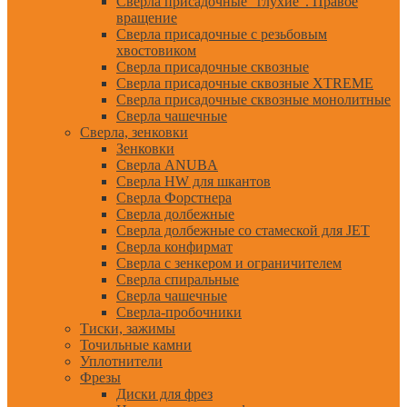
Сверла присадочные "глухие". Правое
вращение
Сверла присадочные с резьбовым
хвостовиком
Сверла присадочные сквозные
Сверла присадочные сквозные XTREME
Сверла присадочные сквозные монолитные
Сверла чашечные
Сверла, зенковки
Зенковки
Сверла ANUBA
Сверла HW для шкантов
Сверла Форстнера
Сверла долбежные
Сверла долбежные со стамеской для JET
Сверла конфирмат
Сверла с зенкером и ограничителем
Сверла спиральные
Сверла чашечные
Сверла-пробочники
Тиски, зажимы
Точильные камни
Уплотнители
Фрезы
Диски для фрез