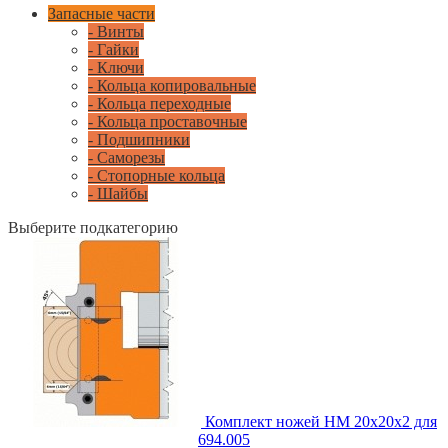
Запасные части
- Винты
- Гайки
- Ключи
- Кольца копировальные
- Кольца переходные
- Кольца проставочные
- Подшипники
- Саморезы
- Стопорные кольца
- Шайбы
Выберите подкатегорию
Комплект ножей HM 20x20x2 для
694.005