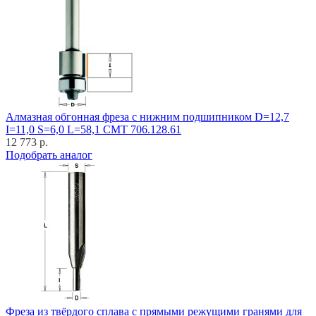
Алмазная обгонная фреза с нижним подшипником D=12,7
I=11,0 S=6,0 L=58,1 CMT 706.128.61
12 773 р.
Подобрать аналог
Фреза из твёрдого сплава с прямыми режущими гранями для