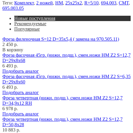
Теги:
Комплект
,
2 ножей
,
HM
,
25x25x2
,
R=5/10
,
694.003
,
CMT
,
695.003.05
Новые поступления
Рекомендуемые
Популярные
Фреза филеночная S=12 D=35x5,4 ( замена на 970.505.11)
2 450 р.
В корзину
Фреза фасочная 45гр. (нижн. подш.), смен.ножи HM Z2 S=12,7
D=29x8x68
6 493 р.
Подобрать аналог
Фреза фасочная 45гр. (нижн. подш.), смен.ножи HM Z2 S=6,35
D=29x8x60
6 493 р.
Подобрать аналог
Фреза четвертная (нижн. подш.), смен.ножи HM Z2 S=12,7
D=34,9x12 RH
6 978 р.
Подобрать аналог
Фреза четвертная (нижн. подш.), смен.ножи HM Z2 S=12,7
D=50,8x28
10 883 р.