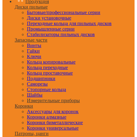
Продукция
Диски пильные
Бытовые/профессиональные серии
Диски установочные
Переходные кольца для пильных дисков
Промышленные серии
Стабилизаторы пильных дисков
Запасные части
Винты
Гайки
Ключи
Кольца копировальные
Кольца переходные
Кольца проставочные
Подшипники
Саморезы
Стопорные кольца
Шайбы
Измерительные приборы
Коронки
Аксессуары для коронок
Коронки алмазные
Коронки биметаллические
Коронки универсальные
Патроны, цанги