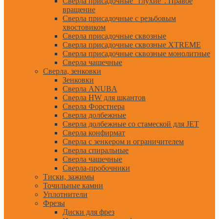
Сверла присадочные "глухие". Правое
вращение
Сверла присадочные с резьбовым
хвостовиком
Сверла присадочные сквозные
Сверла присадочные сквозные XTREME
Сверла присадочные сквозные монолитные
Сверла чашечные
Сверла, зенковки
Зенковки
Сверла ANUBA
Сверла HW для шкантов
Сверла Форстнера
Сверла долбежные
Сверла долбежные со стамеской для JET
Сверла конфирмат
Сверла с зенкером и ограничителем
Сверла спиральные
Сверла чашечные
Сверла-пробочники
Тиски, зажимы
Точильные камни
Уплотнители
Фрезы
Диски для фрез