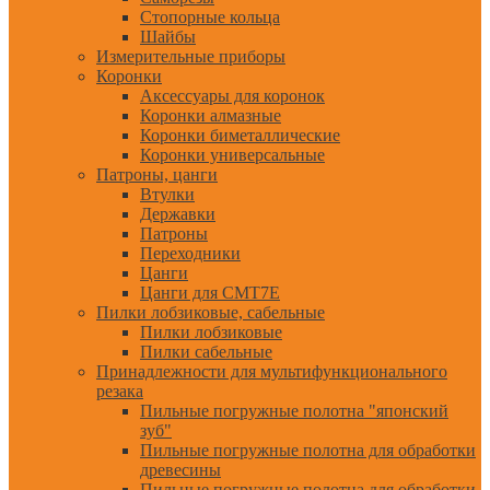
Стопорные кольца
Шайбы
Измерительные приборы
Коронки
Аксессуары для коронок
Коронки алмазные
Коронки биметаллические
Коронки универсальные
Патроны, цанги
Втулки
Державки
Патроны
Переходники
Цанги
Цанги для CMT7E
Пилки лобзиковые, сабельные
Пилки лобзиковые
Пилки сабельные
Принадлежности для мультифункционального
резака
Пильные погружные полотна "японский
зуб"
Пильные погружные полотна для обработки
древесины
Пильные погружные полотна для обработки