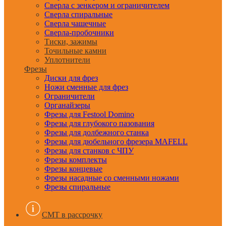
Сверла с зенкером и ограничителем
Сверла спиральные
Сверла чашечные
Сверла-пробочники
Тиски, зажимы
Точильные камни
Уплотнители
Фрезы
Диски для фрез
Ножи сменные для фрез
Ограничители
Органайзеры
Фрезы для Festool Domino
Фрезы для глубокого пазования
Фрезы для долбежного станка
Фрезы для дюбельного фрезера MAFELL
Фрезы для станков с ЧПУ
Фрезы комплекты
Фрезы концевые
Фрезы насадные со сменными ножами
Фрезы спиральные
CMT в рассрочку