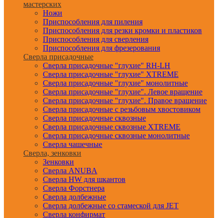
мастерских
Ножи
Приспособления для пиления
Приспособления для резки кромки и пластиков
Приспособления для сверления
Приспособления для фрезерования
Сверла присадочные
Сверла присадочные "глухие" RH-LH
Сверла присадочные "глухие" XTREME
Сверла присадочные "глухие" монолитные
Сверла присадочные "глухие". Левое вращение
Сверла присадочные "глухие". Правое вращение
Сверла присадочные с резьбовым хвостовиком
Сверла присадочные сквозные
Сверла присадочные сквозные XTREME
Сверла присадочные сквозные монолитные
Сверла чашечные
Сверла, зенковки
Зенковки
Сверла ANUBA
Сверла HW для шкантов
Сверла Форстнера
Сверла долбежные
Сверла долбежные со стамеской для JET
Сверла конфирмат