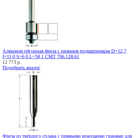
Алмазная обгонная фреза с нижним подшипником D=12,7
I=11,0 S=6,0 L=58,1 CMT 706.128.61
12 773 р.
Подобрать аналог
Фреза из твёрдого сплава с прямыми режущими гранями для