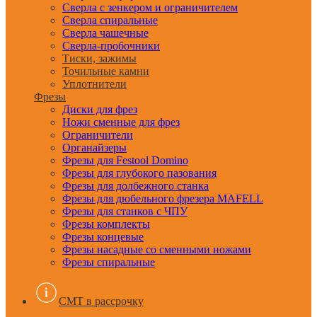
Сверла с зенкером и ограничителем
Сверла спиральные
Сверла чашечные
Сверла-пробочники
Тиски, зажимы
Точильные камни
Уплотнители
Фрезы
Диски для фрез
Ножи сменные для фрез
Ограничители
Органайзеры
Фрезы для Festool Domino
Фрезы для глубокого пазования
Фрезы для долбежного станка
Фрезы для дюбельного фрезера MAFELL
Фрезы для станков с ЧПУ
Фрезы комплекты
Фрезы концевые
Фрезы насадные со сменными ножами
Фрезы спиральные
CMT в рассрочку