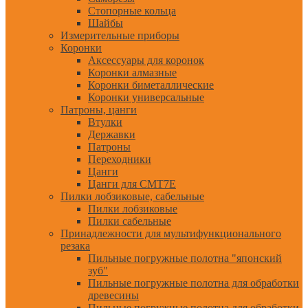
Стопорные кольца
Шайбы
Измерительные приборы
Коронки
Аксессуары для коронок
Коронки алмазные
Коронки биметаллические
Коронки универсальные
Патроны, цанги
Втулки
Державки
Патроны
Переходники
Цанги
Цанги для CMT7E
Пилки лобзиковые, сабельные
Пилки лобзиковые
Пилки сабельные
Принадлежности для мультифункционального
резака
Пильные погружные полотна "японский
зуб"
Пильные погружные полотна для обработки
древесины
Пильные погружные полотна для обработки