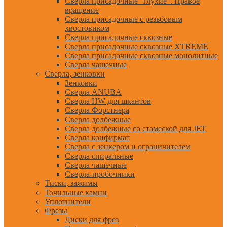
Сверла присадочные "глухие". Правое
вращение
Сверла присадочные с резьбовым
хвостовиком
Сверла присадочные сквозные
Сверла присадочные сквозные XTREME
Сверла присадочные сквозные монолитные
Сверла чашечные
Сверла, зенковки
Зенковки
Сверла ANUBA
Сверла HW для шкантов
Сверла Форстнера
Сверла долбежные
Сверла долбежные со стамеской для JET
Сверла конфирмат
Сверла с зенкером и ограничителем
Сверла спиральные
Сверла чашечные
Сверла-пробочники
Тиски, зажимы
Точильные камни
Уплотнители
Фрезы
Диски для фрез