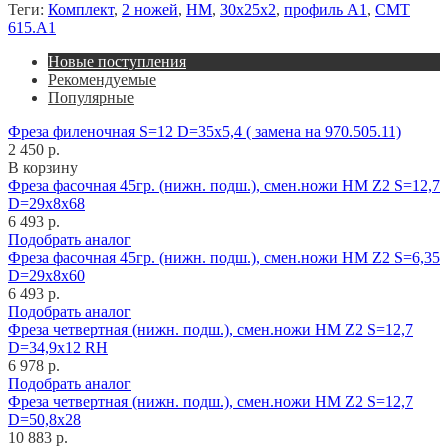
Теги:
Комплект
,
2 ножей
,
HM
,
30x25x2
,
профиль A1
,
CMT
615.A1
Новые поступления
Рекомендуемые
Популярные
Фреза филеночная S=12 D=35x5,4 ( замена на 970.505.11)
2 450 р.
В корзину
Фреза фасочная 45гр. (нижн. подш.), смен.ножи HM Z2 S=12,7
D=29x8x68
6 493 р.
Подобрать аналог
Фреза фасочная 45гр. (нижн. подш.), смен.ножи HM Z2 S=6,35
D=29x8x60
6 493 р.
Подобрать аналог
Фреза четвертная (нижн. подш.), смен.ножи HM Z2 S=12,7
D=34,9x12 RH
6 978 р.
Подобрать аналог
Фреза четвертная (нижн. подш.), смен.ножи HM Z2 S=12,7
D=50,8x28
10 883 р.