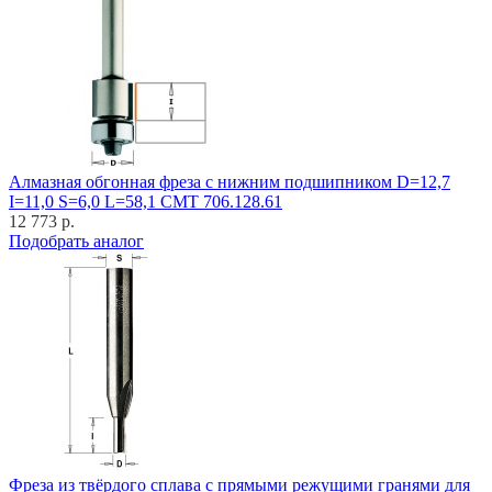
Алмазная обгонная фреза с нижним подшипником D=12,7
I=11,0 S=6,0 L=58,1 CMT 706.128.61
12 773 р.
Подобрать аналог
Фреза из твёрдого сплава с прямыми режущими гранями для