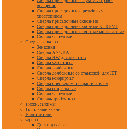
Сверла присадочные "глухие". Правое
вращение
Сверла присадочные с резьбовым
хвостовиком
Сверла присадочные сквозные
Сверла присадочные сквозные XTREME
Сверла присадочные сквозные монолитные
Сверла чашечные
Сверла, зенковки
Зенковки
Сверла ANUBA
Сверла HW для шкантов
Сверла Форстнера
Сверла долбежные
Сверла долбежные со стамеской для JET
Сверла конфирмат
Сверла с зенкером и ограничителем
Сверла спиральные
Сверла чашечные
Сверла-пробочники
Тиски, зажимы
Точильные камни
Уплотнители
Фрезы
Диски для фрез