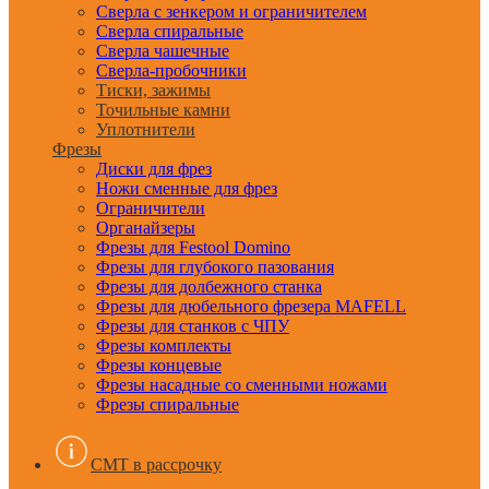
Сверла с зенкером и ограничителем
Сверла спиральные
Сверла чашечные
Сверла-пробочники
Тиски, зажимы
Точильные камни
Уплотнители
Фрезы
Диски для фрез
Ножи сменные для фрез
Ограничители
Органайзеры
Фрезы для Festool Domino
Фрезы для глубокого пазования
Фрезы для долбежного станка
Фрезы для дюбельного фрезера MAFELL
Фрезы для станков с ЧПУ
Фрезы комплекты
Фрезы концевые
Фрезы насадные со сменными ножами
Фрезы спиральные
CMT в рассрочку