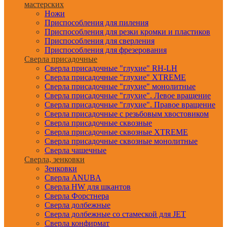
мастерских
Ножи
Приспособления для пиления
Приспособления для резки кромки и пластиков
Приспособления для сверления
Приспособления для фрезерования
Сверла присадочные
Сверла присадочные "глухие" RH-LH
Сверла присадочные "глухие" XTREME
Сверла присадочные "глухие" монолитные
Сверла присадочные "глухие". Левое вращение
Сверла присадочные "глухие". Правое вращение
Сверла присадочные с резьбовым хвостовиком
Сверла присадочные сквозные
Сверла присадочные сквозные XTREME
Сверла присадочные сквозные монолитные
Сверла чашечные
Сверла, зенковки
Зенковки
Сверла ANUBA
Сверла HW для шкантов
Сверла Форстнера
Сверла долбежные
Сверла долбежные со стамеской для JET
Сверла конфирмат