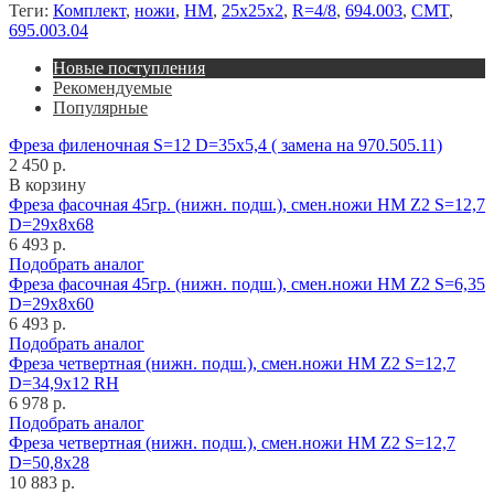
Теги:
Комплект
,
ножи
,
HM
,
25x25x2
,
R=4/8
,
694.003
,
CMT
,
695.003.04
Новые поступления
Рекомендуемые
Популярные
Фреза филеночная S=12 D=35x5,4 ( замена на 970.505.11)
2 450 р.
В корзину
Фреза фасочная 45гр. (нижн. подш.), смен.ножи HM Z2 S=12,7
D=29x8x68
6 493 р.
Подобрать аналог
Фреза фасочная 45гр. (нижн. подш.), смен.ножи HM Z2 S=6,35
D=29x8x60
6 493 р.
Подобрать аналог
Фреза четвертная (нижн. подш.), смен.ножи HM Z2 S=12,7
D=34,9x12 RH
6 978 р.
Подобрать аналог
Фреза четвертная (нижн. подш.), смен.ножи HM Z2 S=12,7
D=50,8x28
10 883 р.