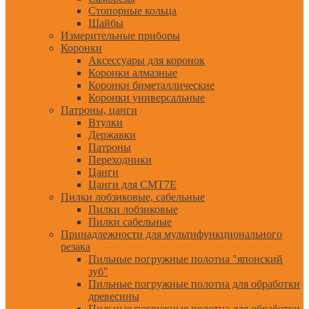
Стопорные кольца
Шайбы
Измерительные приборы
Коронки
Аксессуары для коронок
Коронки алмазные
Коронки биметаллические
Коронки универсальные
Патроны, цанги
Втулки
Державки
Патроны
Переходники
Цанги
Цанги для CMT7E
Пилки лобзиковые, сабельные
Пилки лобзиковые
Пилки сабельные
Принадлежности для мультифункционального
резака
Пильные погружные полотна "японский
зуб"
Пильные погружные полотна для обработки
древесины
Пильные погружные полотна для обработки