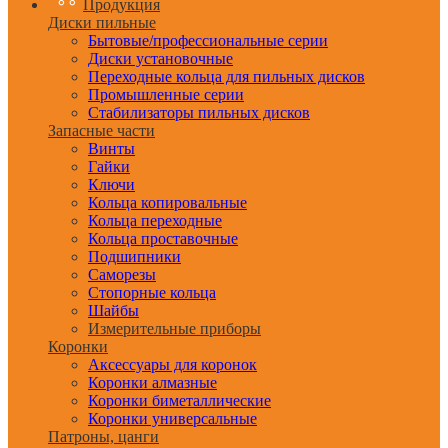
Продукция
Диски пильные
Бытовые/профессиональные серии
Диски установочные
Переходные кольца для пильных дисков
Промышленные серии
Стабилизаторы пильных дисков
Запасные части
Винты
Гайки
Ключи
Кольца копировальные
Кольца переходные
Кольца проставочные
Подшипники
Саморезы
Стопорные кольца
Шайбы
Измерительные приборы
Коронки
Аксессуары для коронок
Коронки алмазные
Коронки биметаллические
Коронки универсальные
Патроны, цанги