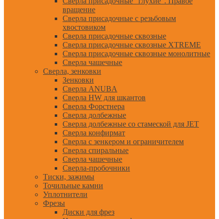
Сверла присадочные "глухие". Правое
вращение
Сверла присадочные с резьбовым
хвостовиком
Сверла присадочные сквозные
Сверла присадочные сквозные XTREME
Сверла присадочные сквозные монолитные
Сверла чашечные
Сверла, зенковки
Зенковки
Сверла ANUBA
Сверла HW для шкантов
Сверла Форстнера
Сверла долбежные
Сверла долбежные со стамеской для JET
Сверла конфирмат
Сверла с зенкером и ограничителем
Сверла спиральные
Сверла чашечные
Сверла-пробочники
Тиски, зажимы
Точильные камни
Уплотнители
Фрезы
Диски для фрез