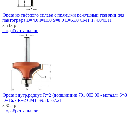
Фреза из твёрдого сплава с прямыми режущими гранями для
пантографа D=4,0 I=10,0 S=8,0 L=55,0 CMT 174.040.11
3 513 р.
Подобрать аналог
Фреза внутр.радиус R=2 (подшипник 791.003.00 - металл) S=8
D=16,7 R=2 CMT S938.167.21
3 955 р.
Подобрать аналог