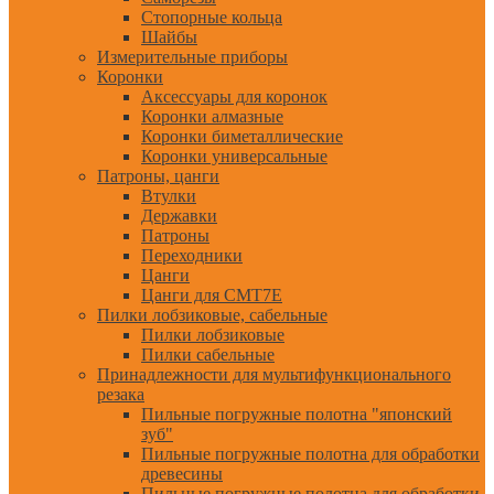
Стопорные кольца
Шайбы
Измерительные приборы
Коронки
Аксессуары для коронок
Коронки алмазные
Коронки биметаллические
Коронки универсальные
Патроны, цанги
Втулки
Державки
Патроны
Переходники
Цанги
Цанги для CMT7E
Пилки лобзиковые, сабельные
Пилки лобзиковые
Пилки сабельные
Принадлежности для мультифункционального
резака
Пильные погружные полотна "японский
зуб"
Пильные погружные полотна для обработки
древесины
Пильные погружные полотна для обработки