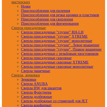
мастерских
Ножи
Приспособления для пиления
Приспособления для резки кромки и пластиков
Приспособления для сверления
Приспособления для фрезерования
Сверла присадочные
Сверла присадочные "глухие" RH-LH
Сверла присадочные "глухие" XTREME
Сверла присадочные "глухие" монолитные
Сверла присадочные "глухие". Левое вращение
Сверла присадочные "глухие". Правое вращение
Сверла присадочные с резьбовым хвостовиком
Сверла присадочные сквозные
Сверла присадочные сквозные XTREME
Сверла присадочные сквозные монолитные
Сверла чашечные
Сверла, зенковки
Зенковки
Сверла ANUBA
Сверла HW для шкантов
Сверла Форстнера
Сверла долбежные
Сверла долбежные со стамеской для JET
Сверла конфирмат