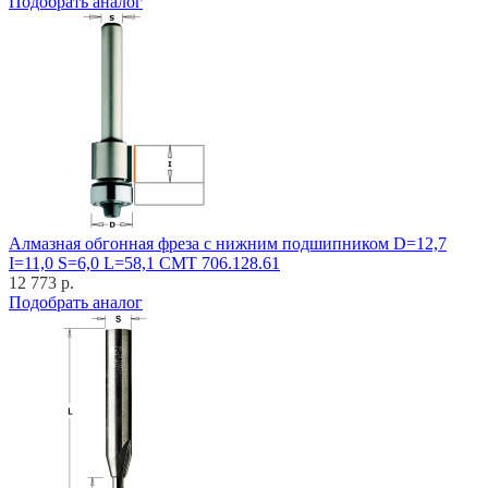
Подобрать аналог
Алмазная обгонная фреза с нижним подшипником D=12,7
I=11,0 S=6,0 L=58,1 CMT 706.128.61
12 773 р.
Подобрать аналог