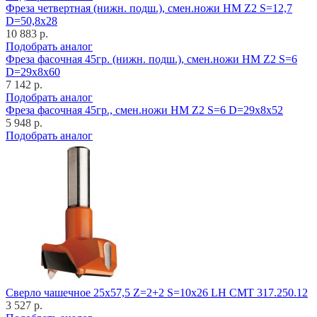
Фреза четвертная (нижн. подш.), смен.ножи HM Z2 S=12,7
D=50,8x28
10 883 р.
Подобрать аналог
Фреза фасочная 45гр. (нижн. подш.), смен.ножи HM Z2 S=6
D=29x8x60
7 142 р.
Подобрать аналог
Фреза фасочная 45гр., смен.ножи HM Z2 S=6 D=29x8x52
5 948 р.
Подобрать аналог
Cверло чашечное 25x57,5 Z=2+2 S=10x26 LH CMT 317.250.12
3 527 р.