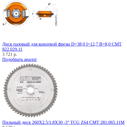
Диск пазовый для концевой фрезы D=38,0 I=12,7 B=8,0 CMT
822.029.11
3 721 р.
Подобрать аналог
Пильный диск 260X2.5/1.8X30 -3° TCG Z64 CMT 281.065.11M