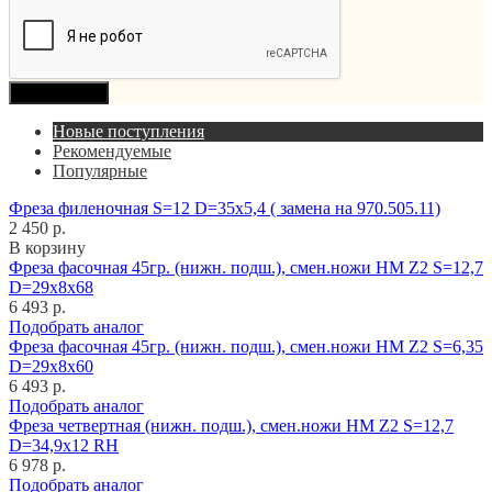
Продолжить
Новые поступления
Рекомендуемые
Популярные
Фреза филеночная S=12 D=35x5,4 ( замена на 970.505.11)
2 450 р.
В корзину
Фреза фасочная 45гр. (нижн. подш.), смен.ножи HM Z2 S=12,7
D=29x8x68
6 493 р.
Подобрать аналог
Фреза фасочная 45гр. (нижн. подш.), смен.ножи HM Z2 S=6,35
D=29x8x60
6 493 р.
Подобрать аналог
Фреза четвертная (нижн. подш.), смен.ножи HM Z2 S=12,7
D=34,9x12 RH
6 978 р.
Подобрать аналог