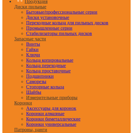
Продукция
Диски пильные
Бытовые/профессиональные серии
Диски установочные
Переходные кольца для пильных дисков
Промышленные серии
Стабилизаторы пильных дисков
Запасные части
Винты
Гайки
Ключи
Кольца копировальные
Кольца переходные
Кольца проставочные
Подшипники
Саморезы
Стопорные кольца
Шайбы
Измерительные приборы
Коронки
Аксессуары для коронок
Коронки алмазные
Коронки биметаллические
Коронки универсальные
Патроны, цанги