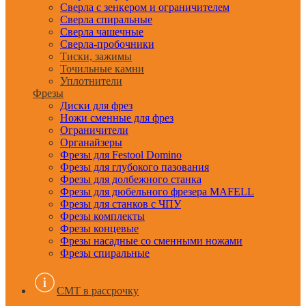
Сверла с зенкером и ограничителем
Сверла спиральные
Сверла чашечные
Сверла-пробочники
Тиски, зажимы
Точильные камни
Уплотнители
Фрезы
Диски для фрез
Ножи сменные для фрез
Ограничители
Органайзеры
Фрезы для Festool Domino
Фрезы для глубокого пазования
Фрезы для долбежного станка
Фрезы для дюбельного фрезера MAFELL
Фрезы для станков с ЧПУ
Фрезы комплекты
Фрезы концевые
Фрезы насадные со сменными ножами
Фрезы спиральные
CMT в рассрочку