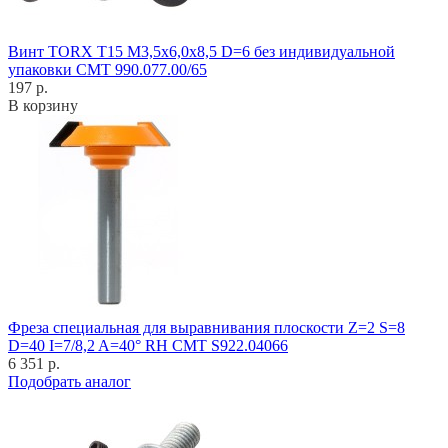
Винт TORX T15 M3,5x6,0x8,5 D=6 без индивидуальной
упаковки CMT 990.077.00/65
197 р.
В корзину
Фреза специальная для выравнивания плоскости Z=2 S=8
D=40 I=7/8,2 A=40° RH CMT S922.04066
6 351 р.
Подобрать аналог