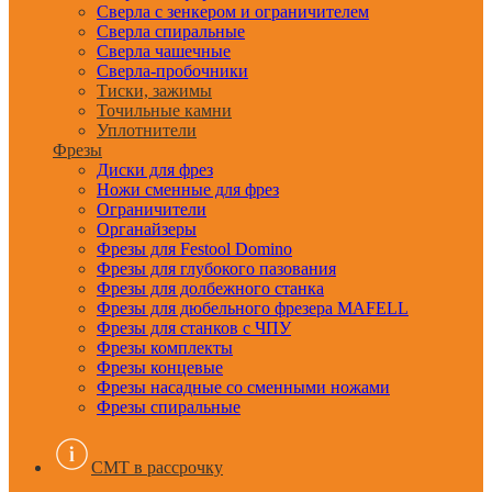
Сверла с зенкером и ограничителем
Сверла спиральные
Сверла чашечные
Сверла-пробочники
Тиски, зажимы
Точильные камни
Уплотнители
Фрезы
Диски для фрез
Ножи сменные для фрез
Ограничители
Органайзеры
Фрезы для Festool Domino
Фрезы для глубокого пазования
Фрезы для долбежного станка
Фрезы для дюбельного фрезера MAFELL
Фрезы для станков с ЧПУ
Фрезы комплекты
Фрезы концевые
Фрезы насадные со сменными ножами
Фрезы спиральные
CMT в рассрочку