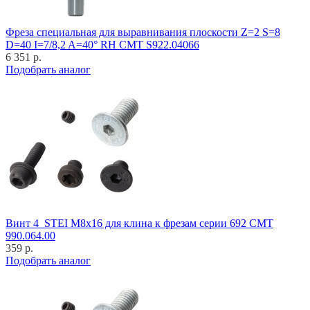
Фреза специальная для выравнивания плоскости Z=2 S=8
D=40 I=7/8,2 A=40° RH CMT S922.04066
6 351 р.
Подобрать аналог
Винт 4_STEI M8x16 для клина к фрезам серии 692 CMT
990.064.00
359 р.
Подобрать аналог