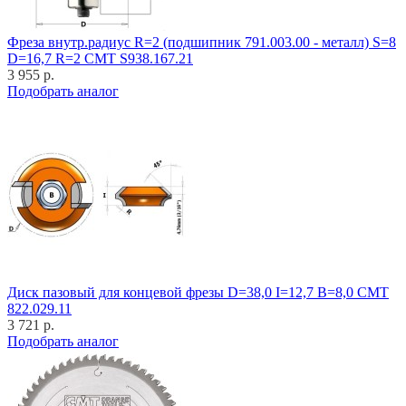
Фреза внутр.радиус R=2 (подшипник 791.003.00 - металл) S=8
D=16,7 R=2 CMT S938.167.21
3 955 р.
Подобрать аналог
Диск пазовый для концевой фрезы D=38,0 I=12,7 B=8,0 CMT
822.029.11
3 721 р.
Подобрать аналог