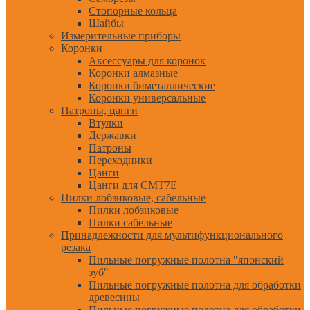
Стопорные кольца
Шайбы
Измерительные приборы
Коронки
Аксессуары для коронок
Коронки алмазные
Коронки биметаллические
Коронки универсальные
Патроны, цанги
Втулки
Державки
Патроны
Переходники
Цанги
Цанги для CMT7E
Пилки лобзиковые, сабельные
Пилки лобзиковые
Пилки сабельные
Принадлежности для мультифункционального
резака
Пильные погружные полотна "японский
зуб"
Пильные погружные полотна для обработки
древесины
Пильные погружные полотна для обработки