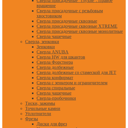
Сверла присадочные "глухие". Правое
вращение
Сверла присадочные с резьбовым
хвостовиком
Сверла присадочные сквозные
Сверла присадочные сквозные XTREME
Сверла присадочные сквозные монолитные
Сверла чашечные
Сверла, зенковки
Зенковки
Сверла ANUBA
Сверла HW для шкантов
Сверла Форстнера
Сверла долбежные
Сверла долбежные со стамеской для JET
Сверла конфирмат
Сверла с зенкером и ограничителем
Сверла спиральные
Сверла чашечные
Сверла-пробочники
Тиски, зажимы
Точильные камни
Уплотнители
Фрезы
Диски для фрез