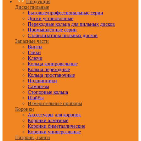
Продукция
Диски пильные
Бытовые/профессиональные серии
Диски установочные
Переходные кольца для пильных дисков
Промышленные серии
Стабилизаторы пильных дисков
Запасные части
Винты
Гайки
Ключи
Кольца копировальные
Кольца переходные
Кольца проставочные
Подшипники
Саморезы
Стопорные кольца
Шайбы
Измерительные приборы
Коронки
Аксессуары для коронок
Коронки алмазные
Коронки биметаллические
Коронки универсальные
Патроны, цанги