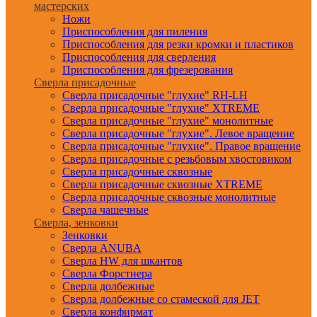
мастерских
Ножи
Приспособления для пиления
Приспособления для резки кромки и пластиков
Приспособления для сверления
Приспособления для фрезерования
Сверла присадочные
Сверла присадочные "глухие" RH-LH
Сверла присадочные "глухие" XTREME
Сверла присадочные "глухие" монолитные
Сверла присадочные "глухие". Левое вращение
Сверла присадочные "глухие". Правое вращение
Сверла присадочные с резьбовым хвостовиком
Сверла присадочные сквозные
Сверла присадочные сквозные XTREME
Сверла присадочные сквозные монолитные
Сверла чашечные
Сверла, зенковки
Зенковки
Сверла ANUBA
Сверла HW для шкантов
Сверла Форстнера
Сверла долбежные
Сверла долбежные со стамеской для JET
Сверла конфирмат