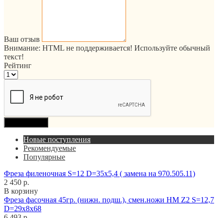
Ваш отзыв
Внимание:
HTML не поддерживается! Используйте обычный
текст!
Рейтинг
Продолжить
Новые поступления
Рекомендуемые
Популярные
Фреза филеночная S=12 D=35x5,4 ( замена на 970.505.11)
2 450 р.
В корзину
Фреза фасочная 45гр. (нижн. подш.), смен.ножи HM Z2 S=12,7
D=29x8x68
6 493 р.