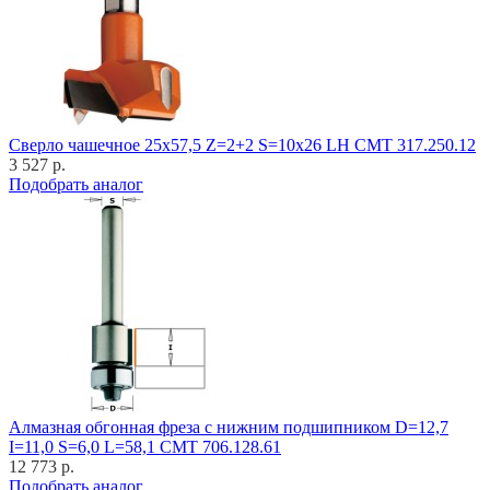
Cверло чашечное 25x57,5 Z=2+2 S=10x26 LH CMT 317.250.12
3 527 р.
Подобрать аналог
Алмазная обгонная фреза с нижним подшипником D=12,7
I=11,0 S=6,0 L=58,1 CMT 706.128.61
12 773 р.
Подобрать аналог