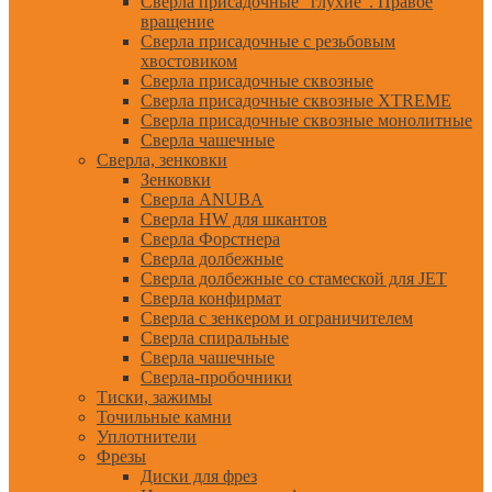
Сверла присадочные "глухие". Правое
вращение
Сверла присадочные с резьбовым
хвостовиком
Сверла присадочные сквозные
Сверла присадочные сквозные XTREME
Сверла присадочные сквозные монолитные
Сверла чашечные
Сверла, зенковки
Зенковки
Сверла ANUBA
Сверла HW для шкантов
Сверла Форстнера
Сверла долбежные
Сверла долбежные со стамеской для JET
Сверла конфирмат
Сверла с зенкером и ограничителем
Сверла спиральные
Сверла чашечные
Сверла-пробочники
Тиски, зажимы
Точильные камни
Уплотнители
Фрезы
Диски для фрез