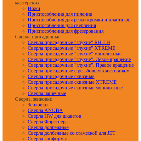
мастерских
Ножи
Приспособления для пиления
Приспособления для резки кромки и пластиков
Приспособления для сверления
Приспособления для фрезерования
Сверла присадочные
Сверла присадочные "глухие" RH-LH
Сверла присадочные "глухие" XTREME
Сверла присадочные "глухие" монолитные
Сверла присадочные "глухие". Левое вращение
Сверла присадочные "глухие". Правое вращение
Сверла присадочные с резьбовым хвостовиком
Сверла присадочные сквозные
Сверла присадочные сквозные XTREME
Сверла присадочные сквозные монолитные
Сверла чашечные
Сверла, зенковки
Зенковки
Сверла ANUBA
Сверла HW для шкантов
Сверла Форстнера
Сверла долбежные
Сверла долбежные со стамеской для JET
Сверла конфирмат