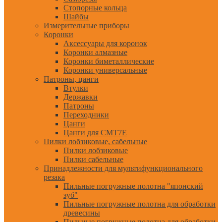
Стопорные кольца
Шайбы
Измерительные приборы
Коронки
Аксессуары для коронок
Коронки алмазные
Коронки биметаллические
Коронки универсальные
Патроны, цанги
Втулки
Державки
Патроны
Переходники
Цанги
Цанги для CMT7E
Пилки лобзиковые, сабельные
Пилки лобзиковые
Пилки сабельные
Принадлежности для мультифункционального
резака
Пильные погружные полотна "японский
зуб"
Пильные погружные полотна для обработки
древесины
Пильные погружные полотна для обработки