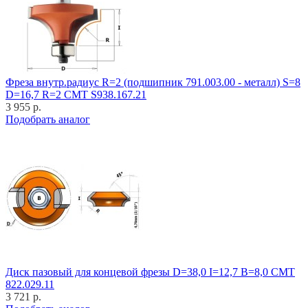
Фреза внутр.радиус R=2 (подшипник 791.003.00 - металл) S=8
D=16,7 R=2 CMT S938.167.21
3 955 р.
Подобрать аналог
Диск пазовый для концевой фрезы D=38,0 I=12,7 B=8,0 CMT
822.029.11
3 721 р.