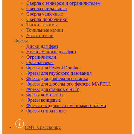
Сверла с зенкером и ограничителем
Сверла спиральные
Сверла чашечные
Сверла-пробочники
Тиски, зажимы
Точильные камни
Уплотнители
Фрезы
Диски для фрез
Ножи сменные для фрез
Ограничители
Органайзеры
Фрезы для Festool Domino
Фрезы для глубокого пазования
Фрезы для долбежного станка
Фрезы для дюбельного фрезера MAFELL
Фрезы для станков с ЧПУ
Фрезы комплекты
Фрезы концевые
Фрезы насадные со сменными ножами
Фрезы спиральные
CMT в рассрочку