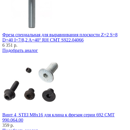
Фреза специальная для выравнивания плоскости Z=2 S=8
D=40 I=7/8,2 A=40° RH CMT S922.04066
6 351 р.
Подобрать аналог
Винт 4_STEI M8x16 для клина к фрезам серии 692 CMT
990.064.00
359 р.