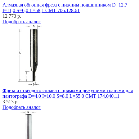
Алмазная обгонная фреза с нижним подшипником D=12,7
I=11,0 S=6,0 L=58,1 CMT 706.128.61
12 773 р.
Подобрать аналог
Фреза из твёрдого сплава с прямыми режущими гранями для
пантографа D=4,0 I=10,0 S=8,0 L=55,0 CMT 174.040.11
3 513 р.
Подобрать аналог