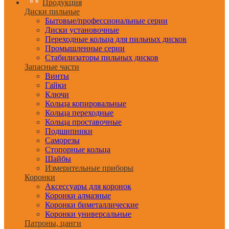
Продукция
Диски пильные
Бытовые/профессиональные серии
Диски установочные
Переходные кольца для пильных дисков
Промышленные серии
Стабилизаторы пильных дисков
Запасные части
Винты
Гайки
Ключи
Кольца копировальные
Кольца переходные
Кольца проставочные
Подшипники
Саморезы
Стопорные кольца
Шайбы
Измерительные приборы
Коронки
Аксессуары для коронок
Коронки алмазные
Коронки биметаллические
Коронки универсальные
Патроны, цанги