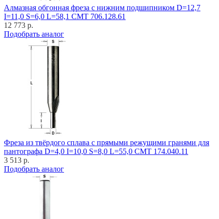
Алмазная обгонная фреза с нижним подшипником D=12,7
I=11,0 S=6,0 L=58,1 CMT 706.128.61
12 773 р.
Подобрать аналог
Фреза из твёрдого сплава с прямыми режущими гранями для
пантографа D=4,0 I=10,0 S=8,0 L=55,0 CMT 174.040.11
3 513 р.
Подобрать аналог