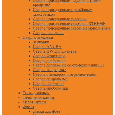
Сверла присадочные "глухие". Правое
вращение
Сверла присадочные с резьбовым
хвостовиком
Сверла присадочные сквозные
Сверла присадочные сквозные XTREME
Сверла присадочные сквозные монолитные
Сверла чашечные
Сверла, зенковки
Зенковки
Сверла ANUBA
Сверла HW для шкантов
Сверла Форстнера
Сверла долбежные
Сверла долбежные со стамеской для JET
Сверла конфирмат
Сверла с зенкером и ограничителем
Сверла спиральные
Сверла чашечные
Сверла-пробочники
Тиски, зажимы
Точильные камни
Уплотнители
Фрезы
Диски для фрез