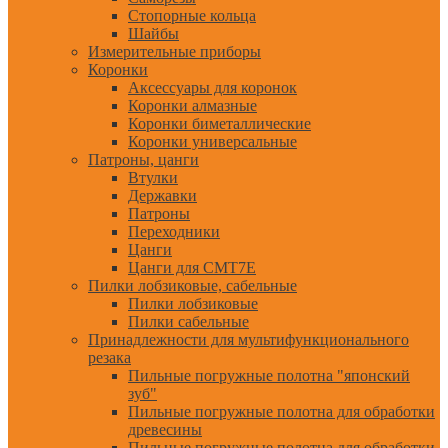
Стопорные кольца
Шайбы
Измерительные приборы
Коронки
Аксессуары для коронок
Коронки алмазные
Коронки биметаллические
Коронки универсальные
Патроны, цанги
Втулки
Державки
Патроны
Переходники
Цанги
Цанги для CMT7E
Пилки лобзиковые, сабельные
Пилки лобзиковые
Пилки сабельные
Принадлежности для мультифункционального
резака
Пильные погружные полотна "японский
зуб"
Пильные погружные полотна для обработки
древесины
Пильные погружные полотна для обработки