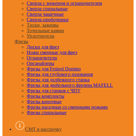
Сверла с зенкером и ограничителем
Сверла спиральные
Сверла чашечные
Сверла-пробочники
Тиски, зажимы
Точильные камни
Уплотнители
Фрезы
Диски для фрез
Ножи сменные для фрез
Ограничители
Органайзеры
Фрезы для Festool Domino
Фрезы для глубокого пазования
Фрезы для долбежного станка
Фрезы для дюбельного фрезера MAFELL
Фрезы для станков с ЧПУ
Фрезы комплекты
Фрезы концевые
Фрезы насадные со сменными ножами
Фрезы спиральные
CMT в рассрочку