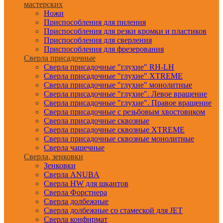
мастерских
Ножи
Приспособления для пиления
Приспособления для резки кромки и пластиков
Приспособления для сверления
Приспособления для фрезерования
Сверла присадочные
Сверла присадочные "глухие" RH-LH
Сверла присадочные "глухие" XTREME
Сверла присадочные "глухие" монолитные
Сверла присадочные "глухие". Левое вращение
Сверла присадочные "глухие". Правое вращение
Сверла присадочные с резьбовым хвостовиком
Сверла присадочные сквозные
Сверла присадочные сквозные XTREME
Сверла присадочные сквозные монолитные
Сверла чашечные
Сверла, зенковки
Зенковки
Сверла ANUBA
Сверла HW для шкантов
Сверла Форстнера
Сверла долбежные
Сверла долбежные со стамеской для JET
Сверла конфирмат