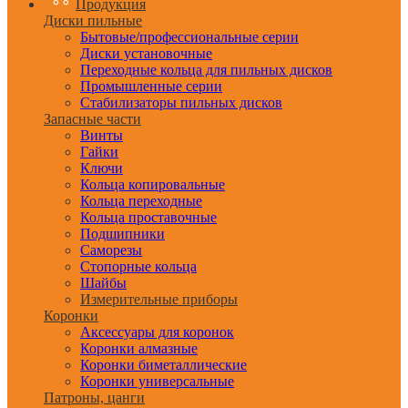
Продукция
Диски пильные
Бытовые/профессиональные серии
Диски установочные
Переходные кольца для пильных дисков
Промышленные серии
Стабилизаторы пильных дисков
Запасные части
Винты
Гайки
Ключи
Кольца копировальные
Кольца переходные
Кольца проставочные
Подшипники
Саморезы
Стопорные кольца
Шайбы
Измерительные приборы
Коронки
Аксессуары для коронок
Коронки алмазные
Коронки биметаллические
Коронки универсальные
Патроны, цанги