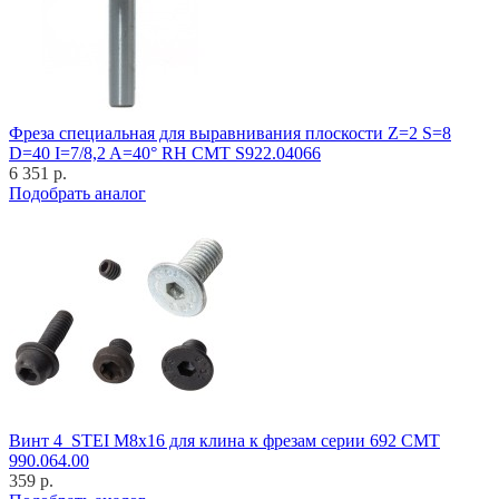
Фреза специальная для выравнивания плоскости Z=2 S=8
D=40 I=7/8,2 A=40° RH CMT S922.04066
6 351 р.
Подобрать аналог
Винт 4_STEI M8x16 для клина к фрезам серии 692 CMT
990.064.00
359 р.