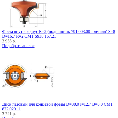
Фреза внутр.радиус R=2 (подшипник 791.003.00 - металл) S=8
D=16,7 R=2 CMT S938.167.21
3 955 р.
Подобрать аналог
Диск пазовый для концевой фрезы D=38,0 I=12,7 B=8,0 CMT
822.029.11
3 721 р.