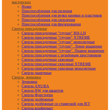
мастерских
Ножи
Приспособления для пиления
Приспособления для резки кромки и пластиков
Приспособления для сверления
Приспособления для фрезерования
Сверла присадочные
Сверла присадочные "глухие" RH-LH
Сверла присадочные "глухие" XTREME
Сверла присадочные "глухие" монолитные
Сверла присадочные "глухие". Левое вращение
Сверла присадочные "глухие". Правое вращение
Сверла присадочные с резьбовым хвостовиком
Сверла присадочные сквозные
Сверла присадочные сквозные XTREME
Сверла присадочные сквозные монолитные
Сверла чашечные
Сверла, зенковки
Зенковки
Сверла ANUBA
Сверла HW для шкантов
Сверла Форстнера
Сверла долбежные
Сверла долбежные со стамеской для JET
Сверла конфирмат