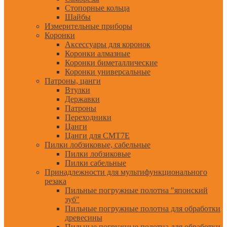
Стопорные кольца
Шайбы
Измерительные приборы
Коронки
Аксессуары для коронок
Коронки алмазные
Коронки биметаллические
Коронки универсальные
Патроны, цанги
Втулки
Державки
Патроны
Переходники
Цанги
Цанги для CMT7E
Пилки лобзиковые, сабельные
Пилки лобзиковые
Пилки сабельные
Принадлежности для мультифункционального
резака
Пильные погружные полотна "японский
зуб"
Пильные погружные полотна для обработки
древесины
Пильные погружные полотна для обработки