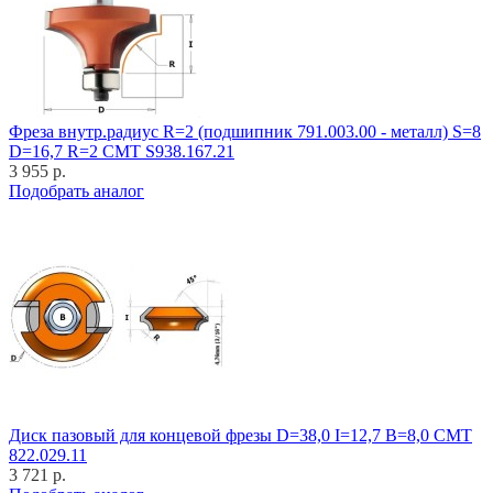
Фреза внутр.радиус R=2 (подшипник 791.003.00 - металл) S=8
D=16,7 R=2 CMT S938.167.21
3 955 р.
Подобрать аналог
Диск пазовый для концевой фрезы D=38,0 I=12,7 B=8,0 CMT
822.029.11
3 721 р.