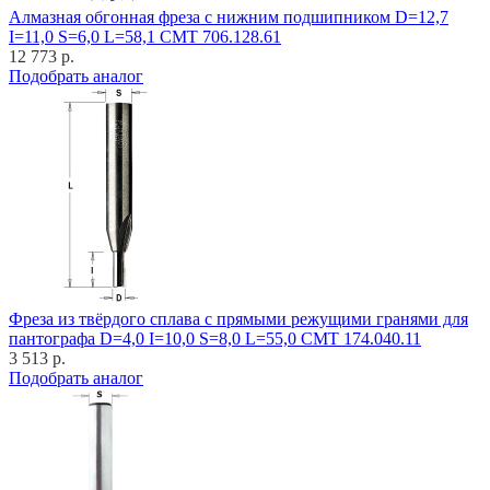
Алмазная обгонная фреза с нижним подшипником D=12,7
I=11,0 S=6,0 L=58,1 CMT 706.128.61
12 773 р.
Подобрать аналог
Фреза из твёрдого сплава с прямыми режущими гранями для
пантографа D=4,0 I=10,0 S=8,0 L=55,0 CMT 174.040.11
3 513 р.
Подобрать аналог