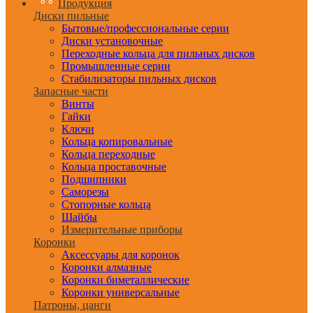
Продукция
Диски пильные
Бытовые/профессиональные серии
Диски установочные
Переходные кольца для пильных дисков
Промышленные серии
Стабилизаторы пильных дисков
Запасные части
Винты
Гайки
Ключи
Кольца копировальные
Кольца переходные
Кольца проставочные
Подшипники
Саморезы
Стопорные кольца
Шайбы
Измерительные приборы
Коронки
Аксессуары для коронок
Коронки алмазные
Коронки биметаллические
Коронки универсальные
Патроны, цанги