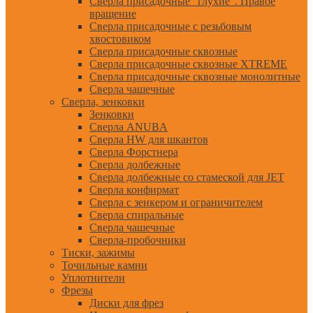
Сверла присадочные "глухие". Правое
вращение
Сверла присадочные с резьбовым
хвостовиком
Сверла присадочные сквозные
Сверла присадочные сквозные XTREME
Сверла присадочные сквозные монолитные
Сверла чашечные
Сверла, зенковки
Зенковки
Сверла ANUBA
Сверла HW для шкантов
Сверла Форстнера
Сверла долбежные
Сверла долбежные со стамеской для JET
Сверла конфирмат
Сверла с зенкером и ограничителем
Сверла спиральные
Сверла чашечные
Сверла-пробочники
Тиски, зажимы
Точильные камни
Уплотнители
Фрезы
Диски для фрез