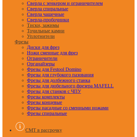
Сверла с зенкером и ограничителем
Сверла спиральные
Сверла чашечные
Сверла-пробочники
Тиски, зажимы
Точильные камни
Уплотнители
Фрезы
Диски для фрез
Ножи сменные для фрез
Ограничители
Органайзеры
Фрезы для Festool Domino
Фрезы для глубокого пазования
Фрезы для долбежного станка
Фрезы для дюбельного фрезера MAFELL
Фрезы для станков с ЧПУ
Фрезы комплекты
Фрезы концевые
Фрезы насадные со сменными ножами
Фрезы спиральные
CMT в рассрочку