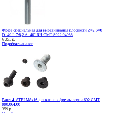
Фреза специальная для выравнивания плоскости Z=2 S=8
D=40 I=7/8,2 A=40° RH CMT S922.04066
6 351 р.
Подобрать аналог
Винт 4_STEI M8x16 для клина к фрезам серии 692 CMT
990.064.00
359 р.