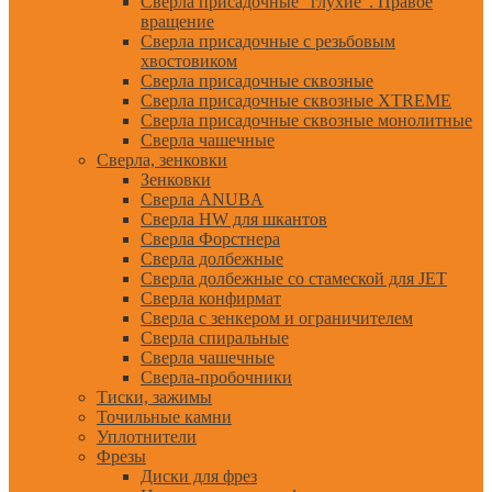
Сверла присадочные "глухие". Правое
вращение
Сверла присадочные с резьбовым
хвостовиком
Сверла присадочные сквозные
Сверла присадочные сквозные XTREME
Сверла присадочные сквозные монолитные
Сверла чашечные
Сверла, зенковки
Зенковки
Сверла ANUBA
Сверла HW для шкантов
Сверла Форстнера
Сверла долбежные
Сверла долбежные со стамеской для JET
Сверла конфирмат
Сверла с зенкером и ограничителем
Сверла спиральные
Сверла чашечные
Сверла-пробочники
Тиски, зажимы
Точильные камни
Уплотнители
Фрезы
Диски для фрез