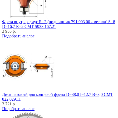
Фреза внутр.радиус R=2 (подшипник 791.003.00 - металл) S=8
D=16,7 R=2 CMT S938.167.21
3 955 р.
Подобрать аналог
Диск пазовый для концевой фрезы D=38,0 I=12,7 B=8,0 CMT
822.029.11
3 721 р.
Подобрать аналог