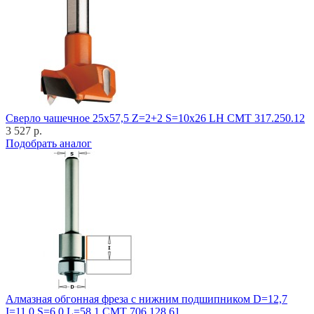
Cверло чашечное 25x57,5 Z=2+2 S=10x26 LH CMT 317.250.12
3 527 р.
Подобрать аналог
Алмазная обгонная фреза с нижним подшипником D=12,7
I=11,0 S=6,0 L=58,1 CMT 706.128.61