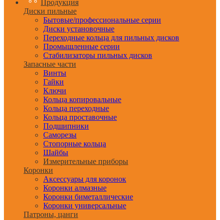
Продукция
Диски пильные
Бытовые/профессиональные серии
Диски установочные
Переходные кольца для пильных дисков
Промышленные серии
Стабилизаторы пильных дисков
Запасные части
Винты
Гайки
Ключи
Кольца копировальные
Кольца переходные
Кольца проставочные
Подшипники
Саморезы
Стопорные кольца
Шайбы
Измерительные приборы
Коронки
Аксессуары для коронок
Коронки алмазные
Коронки биметаллические
Коронки универсальные
Патроны, цанги