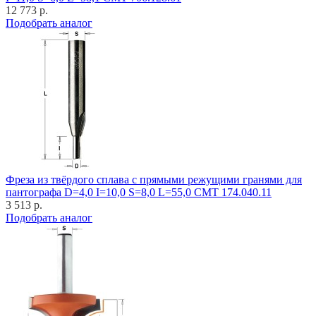
12 773 р.
Подобрать аналог
Фреза из твёрдого сплава с прямыми режущими гранями для
пантографа D=4,0 I=10,0 S=8,0 L=55,0 CMT 174.040.11
3 513 р.
Подобрать аналог