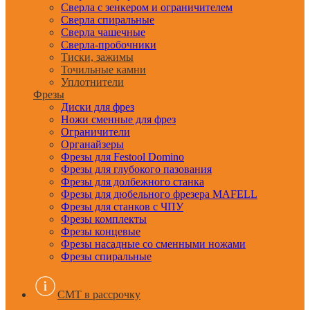
Сверла с зенкером и ограничителем
Сверла спиральные
Сверла чашечные
Сверла-пробочники
Тиски, зажимы
Точильные камни
Уплотнители
Фрезы
Диски для фрез
Ножи сменные для фрез
Ограничители
Органайзеры
Фрезы для Festool Domino
Фрезы для глубокого пазования
Фрезы для долбежного станка
Фрезы для дюбельного фрезера MAFELL
Фрезы для станков с ЧПУ
Фрезы комплекты
Фрезы концевые
Фрезы насадные со сменными ножами
Фрезы спиральные
CMT в рассрочку