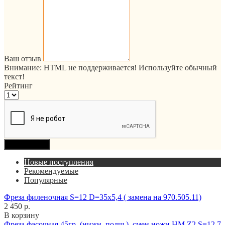
Ваш отзыв
Внимание:
HTML не поддерживается! Используйте обычный
текст!
Рейтинг
Продолжить
Новые поступления
Рекомендуемые
Популярные
Фреза филеночная S=12 D=35x5,4 ( замена на 970.505.11)
2 450 р.
В корзину
Фреза фасочная 45гр. (нижн. подш.), смен.ножи HM Z2 S=12,7