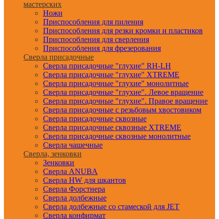
мастерских
Ножи
Приспособления для пиления
Приспособления для резки кромки и пластиков
Приспособления для сверления
Приспособления для фрезерования
Сверла присадочные
Сверла присадочные "глухие" RH-LH
Сверла присадочные "глухие" XTREME
Сверла присадочные "глухие" монолитные
Сверла присадочные "глухие". Левое вращение
Сверла присадочные "глухие". Правое вращение
Сверла присадочные с резьбовым хвостовиком
Сверла присадочные сквозные
Сверла присадочные сквозные XTREME
Сверла присадочные сквозные монолитные
Сверла чашечные
Сверла, зенковки
Зенковки
Сверла ANUBA
Сверла HW для шкантов
Сверла Форстнера
Сверла долбежные
Сверла долбежные со стамеской для JET
Сверла конфирмат