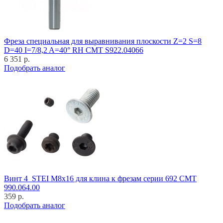
Фреза специальная для выравнивания плоскости Z=2 S=8
D=40 I=7/8,2 A=40° RH CMT S922.04066
6 351 р.
Подобрать аналог
Винт 4_STEI M8x16 для клина к фрезам серии 692 CMT
990.064.00
359 р.
Подобрать аналог