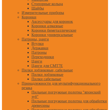
Стопорные кольца
Шайбы
Измерительные приборы
Коронки
Аксессуары для коронок
Коронки алмазные
Коронки биметаллические
Коронки универсальные
Патроны, цанги
Втулки
Державки
Патроны
Переходники
Цанги
Цанги для CMT7E
Пилки лобзиковые, сабельные
Пилки лобзиковые
Пилки сабельные
Принадлежности для мультифункционального
резака
Пильные погружные полотна "японский
зуб"
Пильные погружные полотна для обработки
древесины
Пильные погружные полотна для обработки