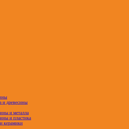
сины
а и древесины
сины и металла
сины и пластика
 и керамики