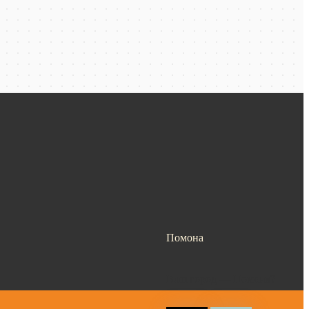
Помона
Ваш город —
Помона
?