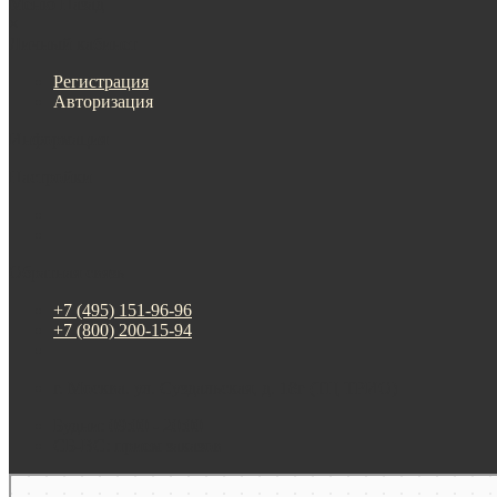
Меню
Назад
×
Личный кабинет
Регистрация
Авторизация
Информация
Настройки
Обратная связь
+7 (495) 151-96-96
+7 (800) 200-15-94
г. Москва. ул. Суздальская, д. 18г (ТЦ ТРИО)
Будни: 09:00 - 20:00
СБ-ВС: прием заказов
Москва
Яндекс Карты — транспорт, навигация, поиск мест