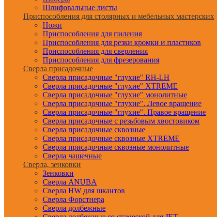
Шлифовальные листы
Приспособления для столярных и мебельных мастерских
Ножи
Приспособления для пиления
Приспособления для резки кромки и пластиков
Приспособления для сверления
Приспособления для фрезерования
Сверла присадочные
Сверла присадочные "глухие" RH-LH
Сверла присадочные "глухие" XTREME
Сверла присадочные "глухие" монолитные
Сверла присадочные "глухие". Левое вращение
Сверла присадочные "глухие". Правое вращение
Сверла присадочные с резьбовым хвостовиком
Сверла присадочные сквозные
Сверла присадочные сквозные XTREME
Сверла присадочные сквозные монолитные
Сверла чашечные
Сверла, зенковки
Зенковки
Сверла ANUBA
Сверла HW для шкантов
Сверла Форстнера
Сверла долбежные
Сверла долбежные со стамеской для JET