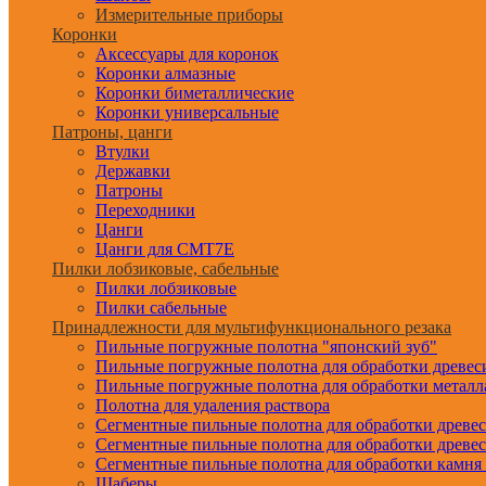
Измерительные приборы
Коронки
Аксессуары для коронок
Коронки алмазные
Коронки биметаллические
Коронки универсальные
Патроны, цанги
Втулки
Державки
Патроны
Переходники
Цанги
Цанги для CMT7E
Пилки лобзиковые, сабельные
Пилки лобзиковые
Пилки сабельные
Принадлежности для мультифункционального резака
Пильные погружные полотна "японский зуб"
Пильные погружные полотна для обработки древе
Пильные погружные полотна для обработки металл
Полотна для удаления раствора
Сегментные пильные полотна для обработки древе
Сегментные пильные полотна для обработки древе
Сегментные пильные полотна для обработки камня
Шаберы