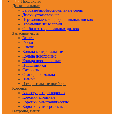
Продукция
Диски пильные
Бытовые/профессиональные серии
Диски установочные
Переходные кольца для пильных дисков
Промышленные серии
Стабилизаторы пильных дисков
Запасные части
Винты
Гайки
Ключи
Кольца копировальные
Кольца переходные
Кольца проставочные
Подшипники
Саморезы
Стопорные кольца
Шайбы
Измерительные приборы
Коронки
Аксессуары для коронок
Коронки алмазные
Коронки биметаллические
Коронки универсальные
Патроны, цанги