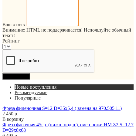
Ваш отзыв
Внимание:
HTML не поддерживается! Используйте обычный
текст!
Рейтинг
Продолжить
Новые поступления
Рекомендуемые
Популярные
Фреза филеночная S=12 D=35x5,4 ( замена на 970.505.11)
2 450 р.
В корзину
Фреза фасочная 45гр. (нижн. подш.), смен.ножи HM Z2 S=12,7
D=29x8x68
6 493 р.