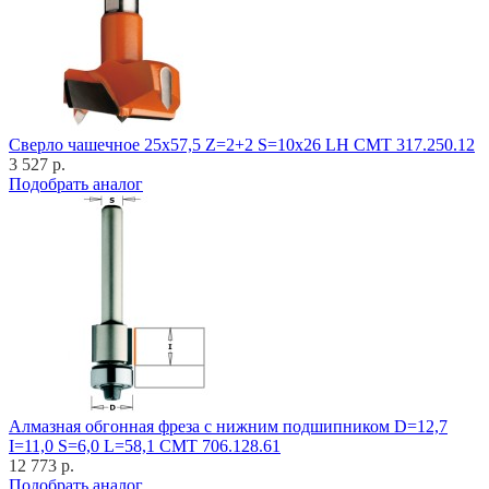
Cверло чашечное 25x57,5 Z=2+2 S=10x26 LH CMT 317.250.12
3 527 р.
Подобрать аналог
Алмазная обгонная фреза с нижним подшипником D=12,7
I=11,0 S=6,0 L=58,1 CMT 706.128.61
12 773 р.
Подобрать аналог