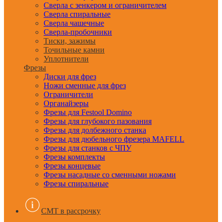
Сверла с зенкером и ограничителем
Сверла спиральные
Сверла чашечные
Сверла-пробочники
Тиски, зажимы
Точильные камни
Уплотнители
Фрезы
Диски для фрез
Ножи сменные для фрез
Ограничители
Органайзеры
Фрезы для Festool Domino
Фрезы для глубокого пазования
Фрезы для долбежного станка
Фрезы для дюбельного фрезера MAFELL
Фрезы для станков с ЧПУ
Фрезы комплекты
Фрезы концевые
Фрезы насадные со сменными ножами
Фрезы спиральные
CMT в рассрочку