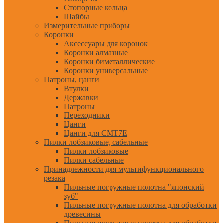
Стопорные кольца
Шайбы
Измерительные приборы
Коронки
Аксессуары для коронок
Коронки алмазные
Коронки биметаллические
Коронки универсальные
Патроны, цанги
Втулки
Державки
Патроны
Переходники
Цанги
Цанги для CMT7E
Пилки лобзиковые, сабельные
Пилки лобзиковые
Пилки сабельные
Принадлежности для мультифункционального
резака
Пильные погружные полотна "японский
зуб"
Пильные погружные полотна для обработки
древесины
Пильные погружные полотна для обработки