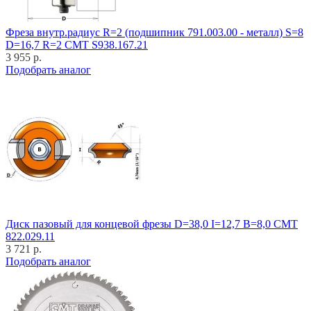
Фреза внутр.радиус R=2 (подшипник 791.003.00 - металл) S=8
D=16,7 R=2 CMT S938.167.21
3 955 р.
Подобрать аналог
Диск пазовый для концевой фрезы D=38,0 I=12,7 B=8,0 CMT
822.029.11
3 721 р.
Подобрать аналог