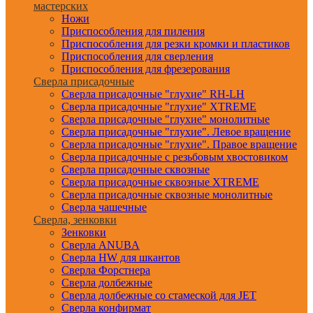
мастерских
Ножи
Приспособления для пиления
Приспособления для резки кромки и пластиков
Приспособления для сверления
Приспособления для фрезерования
Сверла присадочные
Сверла присадочные "глухие" RH-LH
Сверла присадочные "глухие" XTREME
Сверла присадочные "глухие" монолитные
Сверла присадочные "глухие". Левое вращение
Сверла присадочные "глухие". Правое вращение
Сверла присадочные с резьбовым хвостовиком
Сверла присадочные сквозные
Сверла присадочные сквозные XTREME
Сверла присадочные сквозные монолитные
Сверла чашечные
Сверла, зенковки
Зенковки
Сверла ANUBA
Сверла HW для шкантов
Сверла Форстнера
Сверла долбежные
Сверла долбежные со стамеской для JET
Сверла конфирмат