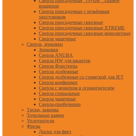
Сверла присадочные "глухие". Правое
вращение
Сверла присадочные с резьбовым
хвостовиком
Сверла присадочные сквозные
Сверла присадочные сквозные XTREME
Сверла присадочные сквозные монолитные
Сверла чашечные
Сверла, зенковки
Зенковки
Сверла ANUBA
Сверла HW для шкантов
Сверла Форстнера
Сверла долбежные
Сверла долбежные со стамеской для JET
Сверла конфирмат
Сверла с зенкером и ограничителем
Сверла спиральные
Сверла чашечные
Сверла-пробочники
Тиски, зажимы
Точильные камни
Уплотнители
Фрезы
Диски для фрез