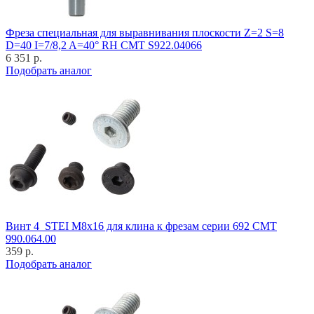
Фреза специальная для выравнивания плоскости Z=2 S=8
D=40 I=7/8,2 A=40° RH CMT S922.04066
6 351 р.
Подобрать аналог
Винт 4_STEI M8x16 для клина к фрезам серии 692 CMT
990.064.00
359 р.
Подобрать аналог