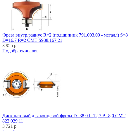
Фреза внутр.радиус R=2 (подшипник 791.003.00 - металл) S=8
D=16,7 R=2 CMT S938.167.21
3 955 р.
Подобрать аналог
Диск пазовый для концевой фрезы D=38,0 I=12,7 B=8,0 CMT
822.029.11
3 721 р.