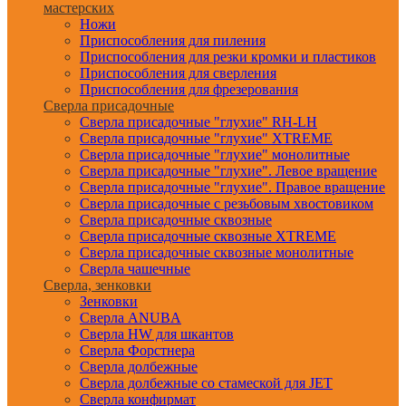
мастерских
Ножи
Приспособления для пиления
Приспособления для резки кромки и пластиков
Приспособления для сверления
Приспособления для фрезерования
Сверла присадочные
Сверла присадочные "глухие" RH-LH
Сверла присадочные "глухие" XTREME
Сверла присадочные "глухие" монолитные
Сверла присадочные "глухие". Левое вращение
Сверла присадочные "глухие". Правое вращение
Сверла присадочные с резьбовым хвостовиком
Сверла присадочные сквозные
Сверла присадочные сквозные XTREME
Сверла присадочные сквозные монолитные
Сверла чашечные
Сверла, зенковки
Зенковки
Сверла ANUBA
Сверла HW для шкантов
Сверла Форстнера
Сверла долбежные
Сверла долбежные со стамеской для JET
Сверла конфирмат