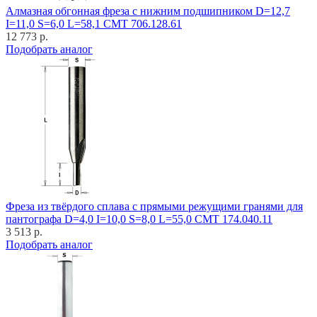
Алмазная обгонная фреза с нижним подшипником D=12,7
I=11,0 S=6,0 L=58,1 CMT 706.128.61
12 773 р.
Подобрать аналог
Фреза из твёрдого сплава с прямыми режущими гранями для
пантографа D=4,0 I=10,0 S=8,0 L=55,0 CMT 174.040.11
3 513 р.
Подобрать аналог