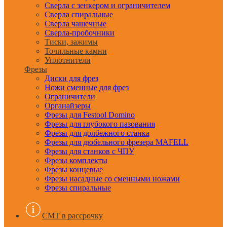
Сверла с зенкером и ограничителем
Сверла спиральные
Сверла чашечные
Сверла-пробочники
Тиски, зажимы
Точильные камни
Уплотнители
Фрезы
Диски для фрез
Ножи сменные для фрез
Ограничители
Органайзеры
Фрезы для Festool Domino
Фрезы для глубокого пазования
Фрезы для долбежного станка
Фрезы для дюбельного фрезера MAFELL
Фрезы для станков с ЧПУ
Фрезы комплекты
Фрезы концевые
Фрезы насадные со сменными ножами
Фрезы спиральные
CMT в рассрочку