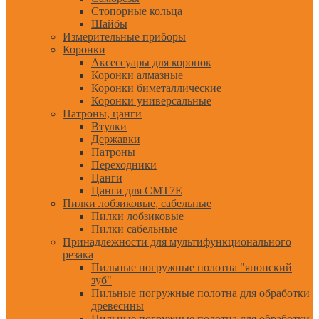
Стопорные кольца
Шайбы
Измерительные приборы
Коронки
Аксессуары для коронок
Коронки алмазные
Коронки биметаллические
Коронки универсальные
Патроны, цанги
Втулки
Державки
Патроны
Переходники
Цанги
Цанги для CMT7E
Пилки лобзиковые, сабельные
Пилки лобзиковые
Пилки сабельные
Принадлежности для мультифункционального
резака
Пильные погружные полотна "японский
зуб"
Пильные погружные полотна для обработки
древесины
Пильные погружные полотна для обработки