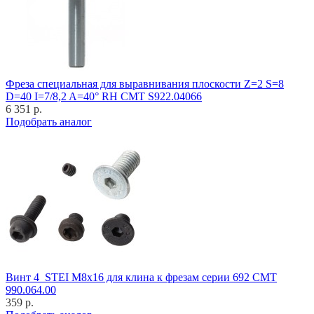
Фреза специальная для выравнивания плоскости Z=2 S=8
D=40 I=7/8,2 A=40° RH CMT S922.04066
6 351 р.
Подобрать аналог
Винт 4_STEI M8x16 для клина к фрезам серии 692 CMT
990.064.00
359 р.