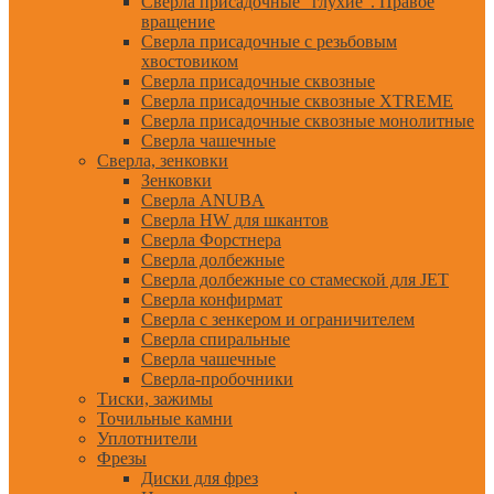
Сверла присадочные "глухие". Правое
вращение
Сверла присадочные с резьбовым
хвостовиком
Сверла присадочные сквозные
Сверла присадочные сквозные XTREME
Сверла присадочные сквозные монолитные
Сверла чашечные
Сверла, зенковки
Зенковки
Сверла ANUBA
Сверла HW для шкантов
Сверла Форстнера
Сверла долбежные
Сверла долбежные со стамеской для JET
Сверла конфирмат
Сверла с зенкером и ограничителем
Сверла спиральные
Сверла чашечные
Сверла-пробочники
Тиски, зажимы
Точильные камни
Уплотнители
Фрезы
Диски для фрез