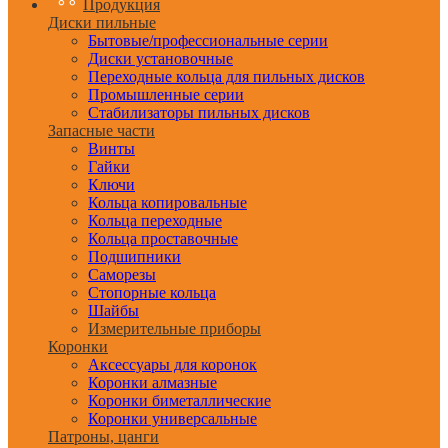
Продукция
Диски пильные
Бытовые/профессиональные серии
Диски установочные
Переходные кольца для пильных дисков
Промышленные серии
Стабилизаторы пильных дисков
Запасные части
Винты
Гайки
Ключи
Кольца копировальные
Кольца переходные
Кольца проставочные
Подшипники
Саморезы
Стопорные кольца
Шайбы
Измерительные приборы
Коронки
Аксессуары для коронок
Коронки алмазные
Коронки биметаллические
Коронки универсальные
Патроны, цанги