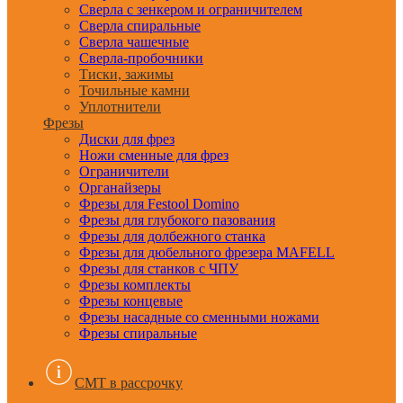
Сверла с зенкером и ограничителем
Сверла спиральные
Сверла чашечные
Сверла-пробочники
Тиски, зажимы
Точильные камни
Уплотнители
Фрезы
Диски для фрез
Ножи сменные для фрез
Ограничители
Органайзеры
Фрезы для Festool Domino
Фрезы для глубокого пазования
Фрезы для долбежного станка
Фрезы для дюбельного фрезера MAFELL
Фрезы для станков с ЧПУ
Фрезы комплекты
Фрезы концевые
Фрезы насадные со сменными ножами
Фрезы спиральные
CMT в рассрочку