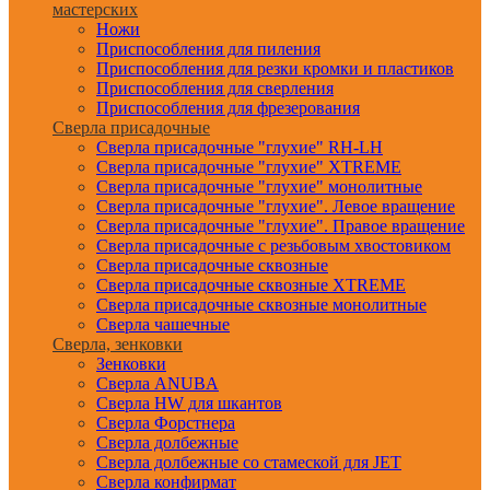
мастерских
Ножи
Приспособления для пиления
Приспособления для резки кромки и пластиков
Приспособления для сверления
Приспособления для фрезерования
Сверла присадочные
Сверла присадочные "глухие" RH-LH
Сверла присадочные "глухие" XTREME
Сверла присадочные "глухие" монолитные
Сверла присадочные "глухие". Левое вращение
Сверла присадочные "глухие". Правое вращение
Сверла присадочные с резьбовым хвостовиком
Сверла присадочные сквозные
Сверла присадочные сквозные XTREME
Сверла присадочные сквозные монолитные
Сверла чашечные
Сверла, зенковки
Зенковки
Сверла ANUBA
Сверла HW для шкантов
Сверла Форстнера
Сверла долбежные
Сверла долбежные со стамеской для JET
Сверла конфирмат