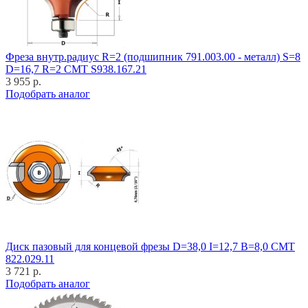
Фреза внутр.радиус R=2 (подшипник 791.003.00 - металл) S=8
D=16,7 R=2 CMT S938.167.21
3 955 р.
Подобрать аналог
Диск пазовый для концевой фрезы D=38,0 I=12,7 B=8,0 CMT
822.029.11
3 721 р.
Подобрать аналог