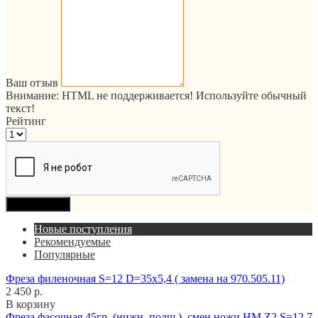
Ваш отзыв
Внимание:
HTML не поддерживается! Используйте обычный
текст!
Рейтинг
Продолжить
Новые поступления
Рекомендуемые
Популярные
Фреза филеночная S=12 D=35x5,4 ( замена на 970.505.11)
2 450 р.
В корзину
Фреза фасочная 45гр. (нижн. подш.), смен.ножи HM Z2 S=12,7