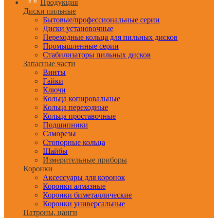
Продукция
Диски пильные
Бытовые/профессиональные серии
Диски установочные
Переходные кольца для пильных дисков
Промышленные серии
Стабилизаторы пильных дисков
Запасные части
Винты
Гайки
Ключи
Кольца копировальные
Кольца переходные
Кольца проставочные
Подшипники
Саморезы
Стопорные кольца
Шайбы
Измерительные приборы
Коронки
Аксессуары для коронок
Коронки алмазные
Коронки биметаллические
Коронки универсальные
Патроны, цанги