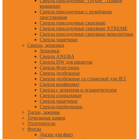
Сверла присадочные "глухие". Правое
вращение
Сверла присадочные с резьбовым
хвостовиком
Сверла присадочные сквозные
Сверла присадочные сквозные XTREME
Сверла присадочные сквозные монолитные
Сверла чашечные
Сверла, зенковки
Зенковки
Сверла ANUBA
Сверла HW для шкантов
Сверла Форстнера
Сверла долбежные
Сверла долбежные со стамеской для JET
Сверла конфирмат
Сверла с зенкером и ограничителем
Сверла спиральные
Сверла чашечные
Сверла-пробочники
Тиски, зажимы
Точильные камни
Уплотнители
Фрезы
Диски для фрез