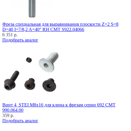
Фреза специальная для выравнивания плоскости Z=2 S=8
D=40 I=7/8,2 A=40° RH CMT S922.04066
6 351 р.
Подобрать аналог
Винт 4_STEI M8x16 для клина к фрезам серии 692 CMT
990.064.00
359 р.
Подобрать аналог