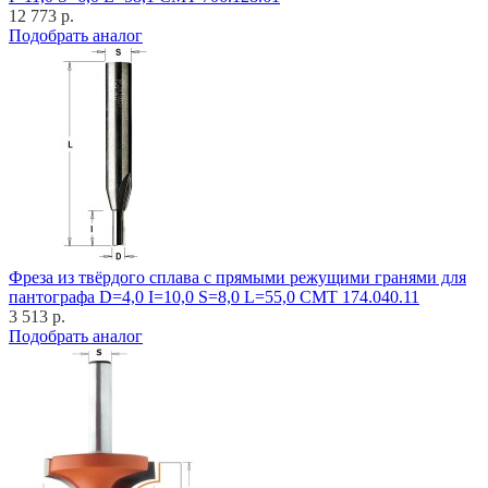
12 773 р.
Подобрать аналог
Фреза из твёрдого сплава с прямыми режущими гранями для
пантографа D=4,0 I=10,0 S=8,0 L=55,0 CMT 174.040.11
3 513 р.
Подобрать аналог