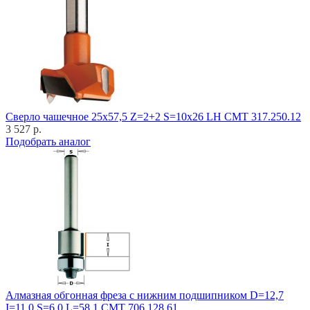
Cверло чашечное 25x57,5 Z=2+2 S=10x26 LH CMT 317.250.12
3 527 р.
Подобрать аналог
Алмазная обгонная фреза с нижним подшипником D=12,7
I=11,0 S=6,0 L=58,1 CMT 706.128.61