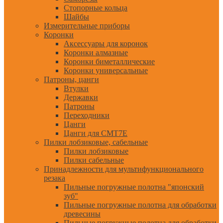
Стопорные кольца
Шайбы
Измерительные приборы
Коронки
Аксессуары для коронок
Коронки алмазные
Коронки биметаллические
Коронки универсальные
Патроны, цанги
Втулки
Державки
Патроны
Переходники
Цанги
Цанги для CMT7E
Пилки лобзиковые, сабельные
Пилки лобзиковые
Пилки сабельные
Принадлежности для мультифункционального
резака
Пильные погружные полотна "японский
зуб"
Пильные погружные полотна для обработки
древесины
Пильные погружные полотна для обработки