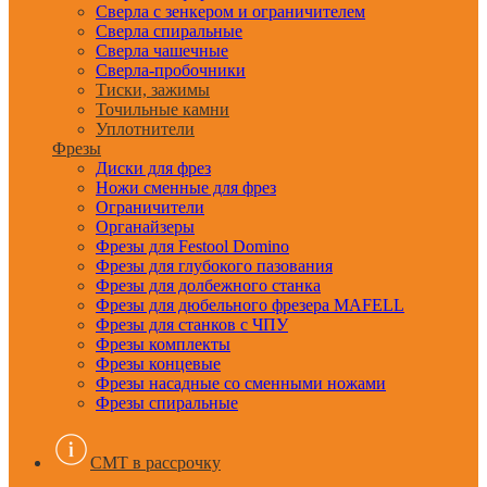
Сверла с зенкером и ограничителем
Сверла спиральные
Сверла чашечные
Сверла-пробочники
Тиски, зажимы
Точильные камни
Уплотнители
Фрезы
Диски для фрез
Ножи сменные для фрез
Ограничители
Органайзеры
Фрезы для Festool Domino
Фрезы для глубокого пазования
Фрезы для долбежного станка
Фрезы для дюбельного фрезера MAFELL
Фрезы для станков с ЧПУ
Фрезы комплекты
Фрезы концевые
Фрезы насадные со сменными ножами
Фрезы спиральные
CMT в рассрочку