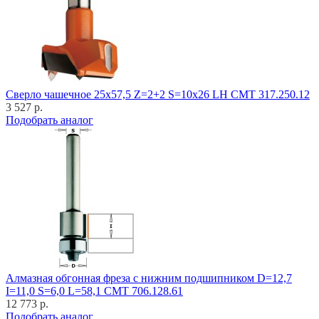
Cверло чашечное 25x57,5 Z=2+2 S=10x26 LH CMT 317.250.12
3 527 р.
Подобрать аналог
Алмазная обгонная фреза с нижним подшипником D=12,7
I=11,0 S=6,0 L=58,1 CMT 706.128.61
12 773 р.
Подобрать аналог