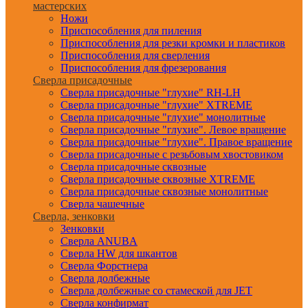
мастерских
Ножи
Приспособления для пиления
Приспособления для резки кромки и пластиков
Приспособления для сверления
Приспособления для фрезерования
Сверла присадочные
Сверла присадочные "глухие" RH-LH
Сверла присадочные "глухие" XTREME
Сверла присадочные "глухие" монолитные
Сверла присадочные "глухие". Левое вращение
Сверла присадочные "глухие". Правое вращение
Сверла присадочные с резьбовым хвостовиком
Сверла присадочные сквозные
Сверла присадочные сквозные XTREME
Сверла присадочные сквозные монолитные
Сверла чашечные
Сверла, зенковки
Зенковки
Сверла ANUBA
Сверла HW для шкантов
Сверла Форстнера
Сверла долбежные
Сверла долбежные со стамеской для JET
Сверла конфирмат