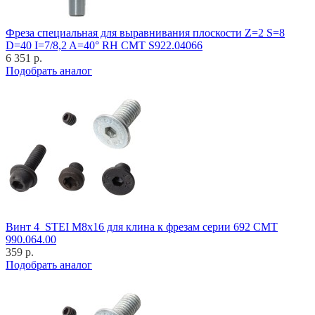
Фреза специальная для выравнивания плоскости Z=2 S=8
D=40 I=7/8,2 A=40° RH CMT S922.04066
6 351 р.
Подобрать аналог
Винт 4_STEI M8x16 для клина к фрезам серии 692 CMT
990.064.00
359 р.
Подобрать аналог