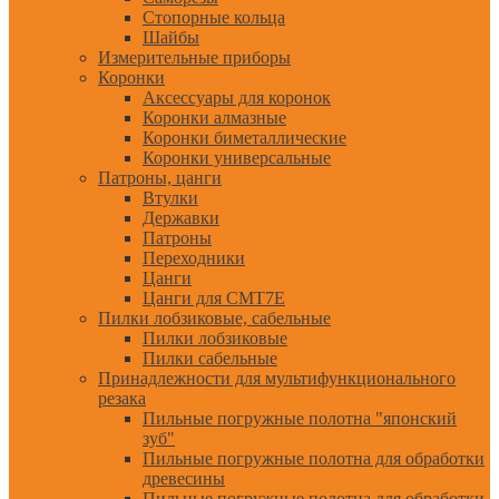
Стопорные кольца
Шайбы
Измерительные приборы
Коронки
Аксессуары для коронок
Коронки алмазные
Коронки биметаллические
Коронки универсальные
Патроны, цанги
Втулки
Державки
Патроны
Переходники
Цанги
Цанги для CMT7E
Пилки лобзиковые, сабельные
Пилки лобзиковые
Пилки сабельные
Принадлежности для мультифункционального
резака
Пильные погружные полотна "японский
зуб"
Пильные погружные полотна для обработки
древесины
Пильные погружные полотна для обработки