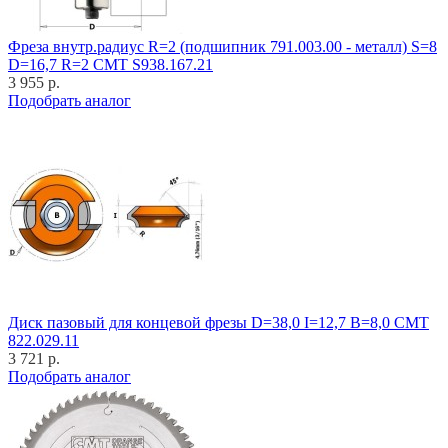
Фреза внутр.радиус R=2 (подшипник 791.003.00 - металл) S=8
D=16,7 R=2 CMT S938.167.21
3 955 р.
Подобрать аналог
Диск пазовый для концевой фрезы D=38,0 I=12,7 B=8,0 CMT
822.029.11
3 721 р.
Подобрать аналог