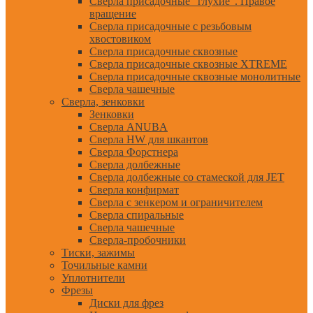
Сверла присадочные "глухие". Правое
вращение
Сверла присадочные с резьбовым
хвостовиком
Сверла присадочные сквозные
Сверла присадочные сквозные XTREME
Сверла присадочные сквозные монолитные
Сверла чашечные
Сверла, зенковки
Зенковки
Сверла ANUBA
Сверла HW для шкантов
Сверла Форстнера
Сверла долбежные
Сверла долбежные со стамеской для JET
Сверла конфирмат
Сверла с зенкером и ограничителем
Сверла спиральные
Сверла чашечные
Сверла-пробочники
Тиски, зажимы
Точильные камни
Уплотнители
Фрезы
Диски для фрез