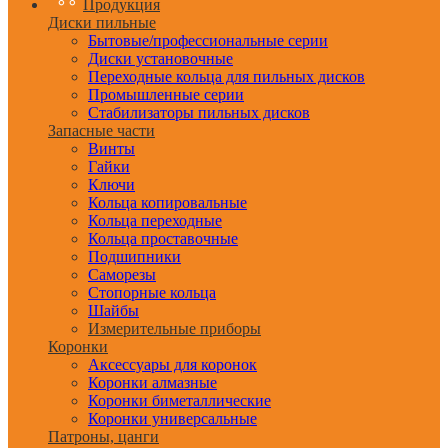
Продукция
Диски пильные
Бытовые/профессиональные серии
Диски установочные
Переходные кольца для пильных дисков
Промышленные серии
Стабилизаторы пильных дисков
Запасные части
Винты
Гайки
Ключи
Кольца копировальные
Кольца переходные
Кольца проставочные
Подшипники
Саморезы
Стопорные кольца
Шайбы
Измерительные приборы
Коронки
Аксессуары для коронок
Коронки алмазные
Коронки биметаллические
Коронки универсальные
Патроны, цанги