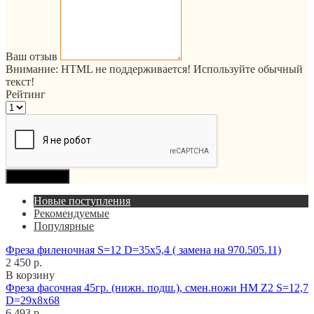
Ваш отзыв
Внимание:
HTML не поддерживается! Используйте обычный
текст!
Рейтинг
Продолжить
Новые поступления
Рекомендуемые
Популярные
Фреза филеночная S=12 D=35x5,4 ( замена на 970.505.11)
2 450 р.
В корзину
Фреза фасочная 45гр. (нижн. подш.), смен.ножи HM Z2 S=12,7
D=29x8x68
6 493 р.