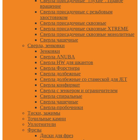
Сверла присадочные "глухие". Правое
вращение
Сверла присадочные с резьбовым
хвостовиком
Сверла присадочные сквозные
Сверла присадочные сквозные XTREME
Сверла присадочные сквозные монолитные
Сверла чашечные
Сверла, зенковки
Зенковки
Сверла ANUBA
Сверла HW для шкантов
Сверла Форстнера
Сверла долбежные
Сверла долбежные со стамеской для JET
Сверла конфирмат
Сверла с зенкером и ограничителем
Сверла спиральные
Сверла чашечные
Сверла-пробочники
Тиски, зажимы
Точильные камни
Уплотнители
Фрезы
Диски для фрез