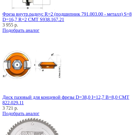
Фреза внутр.радиус R=2 (подшипник 791.003.00 - металл) S=8
D=16,7 R=2 CMT S938.167.21
3 955 р.
Подобрать аналог
Диск пазовый для концевой фрезы D=38,0 I=12,7 B=8,0 CMT
822.029.11
3 721 р.
Подобрать аналог