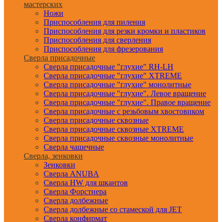
мастерских
Ножи
Приспособления для пиления
Приспособления для резки кромки и пластиков
Приспособления для сверления
Приспособления для фрезерования
Сверла присадочные
Сверла присадочные "глухие" RH-LH
Сверла присадочные "глухие" XTREME
Сверла присадочные "глухие" монолитные
Сверла присадочные "глухие". Левое вращение
Сверла присадочные "глухие". Правое вращение
Сверла присадочные с резьбовым хвостовиком
Сверла присадочные сквозные
Сверла присадочные сквозные XTREME
Сверла присадочные сквозные монолитные
Сверла чашечные
Сверла, зенковки
Зенковки
Сверла ANUBA
Сверла HW для шкантов
Сверла Форстнера
Сверла долбежные
Сверла долбежные со стамеской для JET
Сверла конфирмат