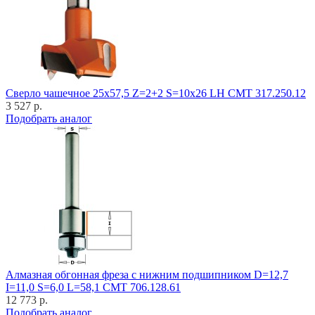
Cверло чашечное 25x57,5 Z=2+2 S=10x26 LH CMT 317.250.12
3 527 р.
Подобрать аналог
Алмазная обгонная фреза с нижним подшипником D=12,7
I=11,0 S=6,0 L=58,1 CMT 706.128.61
12 773 р.
Подобрать аналог