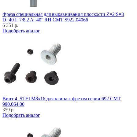
Фреза специальная для выравнивания плоскости Z=2 S=8
D=40 I=7/8,2 A=40° RH CMT S922.04066
6 351 р.
Подобрать аналог
Винт 4_STEI M8x16 для клина к фрезам серии 692 CMT
990.064.00
359 р.
Подобрать аналог