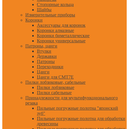
Стопорные кольца
Шайбы
Измерительные приборы
Коронки
Аксессуары для коронок
Коронки алмазные
Коронки биметаллические
Коронки универсальные
Патроны, цанги
Втулки
Державки
Патроны
Переходники
Цанги
Цанги для CMT7E
Пилки лобзиковые, сабельные
Пилки лобзиковые
Пилки сабельные
Принадлежности для мультифункционального
резака
Пильные погружные полотна "японский
зуб"
Пильные погружные полотна для обработки
древесины
Пильные погружные полотна для обработки