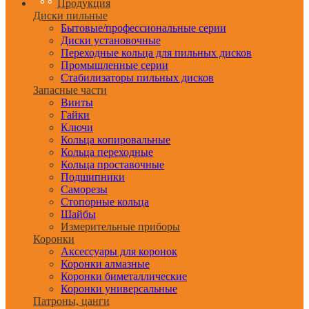
Продукция
Диски пильные
Бытовые/профессиональные серии
Диски установочные
Переходные кольца для пильных дисков
Промышленные серии
Стабилизаторы пильных дисков
Запасные части
Винты
Гайки
Ключи
Кольца копировальные
Кольца переходные
Кольца проставочные
Подшипники
Саморезы
Стопорные кольца
Шайбы
Измерительные приборы
Коронки
Аксессуары для коронок
Коронки алмазные
Коронки биметаллические
Коронки универсальные
Патроны, цанги