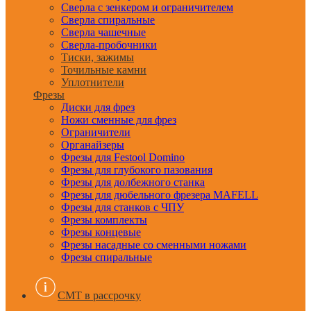
Сверла с зенкером и ограничителем
Сверла спиральные
Сверла чашечные
Сверла-пробочники
Тиски, зажимы
Точильные камни
Уплотнители
Фрезы
Диски для фрез
Ножи сменные для фрез
Ограничители
Органайзеры
Фрезы для Festool Domino
Фрезы для глубокого пазования
Фрезы для долбежного станка
Фрезы для дюбельного фрезера MAFELL
Фрезы для станков с ЧПУ
Фрезы комплекты
Фрезы концевые
Фрезы насадные со сменными ножами
Фрезы спиральные
CMT в рассрочку