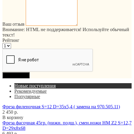
Ваш отзыв
Внимание:
HTML не поддерживается! Используйте обычный
текст!
Рейтинг
Продолжить
Новые поступления
Рекомендуемые
Популярные
Фреза филеночная S=12 D=35x5,4 ( замена на 970.505.11)
2 450 р.
В корзину
Фреза фасочная 45гр. (нижн. подш.), смен.ножи HM Z2 S=12,7
D=29x8x68
6 493 р.