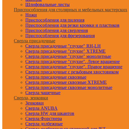
Шлифовальные листы
Приспособления для столярных и мебельных мастерских
Ножи
Приспособления для пиления
Приспособления для резки кромки и пластиков
Приспособления для сверления
Приспособления для фрезерования
Сверла присадочные
Сверла присадочные "глухие" RH-LH
Сверла присадочные "глухие" XTREME
Сверла присадочные "глухие" монолитные
Сверла присадочные "глухие". Левое вращение
Сверла присадочные "глухие". Правое вращение
Сверла присадочные с резьбовым хвостовиком
Сверла присадочные сквозные
Сверла присадочные сквозные XTREME
Сверла присадочные сквозные монолитные
Сверла чашечные
Сверла, зенковки
Зенковки
Сверла ANUBA
Сверла HW для шкантов
Сверла Форстнера
Сверла долбежные
Сверла долбежные со стамеской для JET