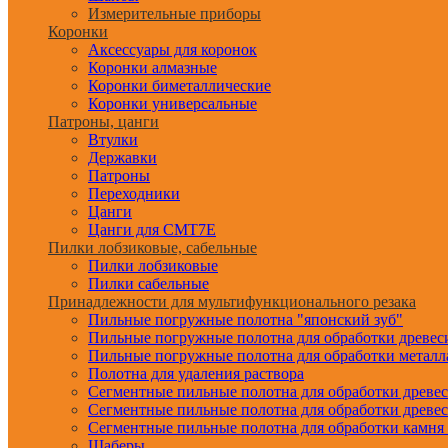
Измерительные приборы
Коронки
Аксессуары для коронок
Коронки алмазные
Коронки биметаллические
Коронки универсальные
Патроны, цанги
Втулки
Державки
Патроны
Переходники
Цанги
Цанги для CMT7E
Пилки лобзиковые, сабельные
Пилки лобзиковые
Пилки сабельные
Принадлежности для мультифункционального резака
Пильные погружные полотна "японский зуб"
Пильные погружные полотна для обработки древе
Пильные погружные полотна для обработки металл
Полотна для удаления раствора
Сегментные пильные полотна для обработки древе
Сегментные пильные полотна для обработки древе
Сегментные пильные полотна для обработки камня
Шаберы