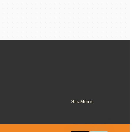
Эль-Монте
Ваш город —
Эль-Монте
?