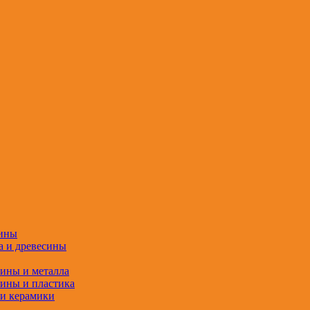
сины
а и древесины
сины и металла
сины и пластика
 и керамики