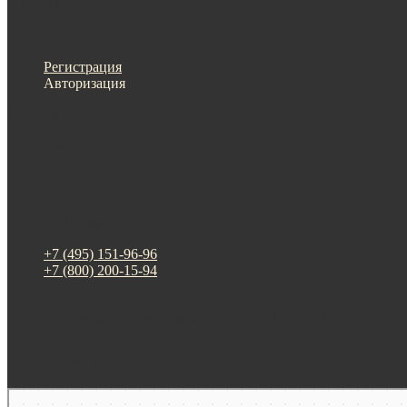
Меню
Назад
×
Личный кабинет
Регистрация
Авторизация
Информация
Настройки
Обратная связь
+7 (495) 151-96-96
+7 (800) 200-15-94
г. Москва. ул. Суздальская, д. 18г (ТЦ ТРИО)
Будни: 09:00 - 20:00
СБ-ВС: прием заказов
Москва
Яндекс Карты — транспорт, навигация, поиск мест