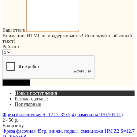
Ваш отзыв
Внимание:
HTML не поддерживается! Используйте обычный
текст!
Рейтинг
Продолжить
Новые поступления
Рекомендуемые
Популярные
Фреза филеночная S=12 D=35x5,4 ( замена на 970.505.11)
2 450 р.
В корзину
Фреза фасочная 45гр. (нижн. подш.), смен.ножи HM Z2 S=12,7
D=29x8x68