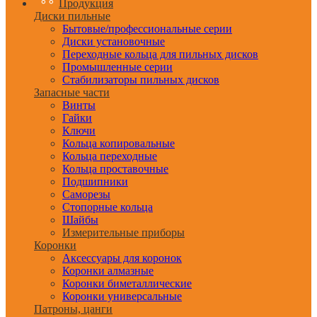
Продукция
Диски пильные
Бытовые/профессиональные серии
Диски установочные
Переходные кольца для пильных дисков
Промышленные серии
Стабилизаторы пильных дисков
Запасные части
Винты
Гайки
Ключи
Кольца копировальные
Кольца переходные
Кольца проставочные
Подшипники
Саморезы
Стопорные кольца
Шайбы
Измерительные приборы
Коронки
Аксессуары для коронок
Коронки алмазные
Коронки биметаллические
Коронки универсальные
Патроны, цанги