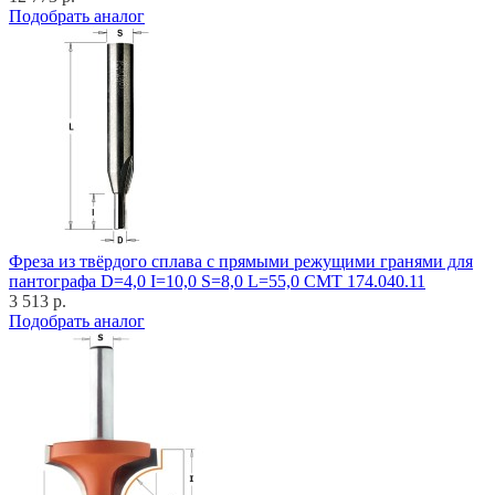
Подобрать аналог
Фреза из твёрдого сплава с прямыми режущими гранями для
пантографа D=4,0 I=10,0 S=8,0 L=55,0 CMT 174.040.11
3 513 р.
Подобрать аналог