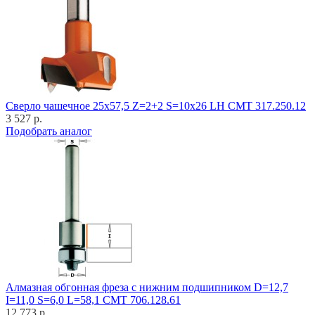
Cверло чашечное 25x57,5 Z=2+2 S=10x26 LH CMT 317.250.12
3 527 р.
Подобрать аналог
Алмазная обгонная фреза с нижним подшипником D=12,7
I=11,0 S=6,0 L=58,1 CMT 706.128.61
12 773 р.