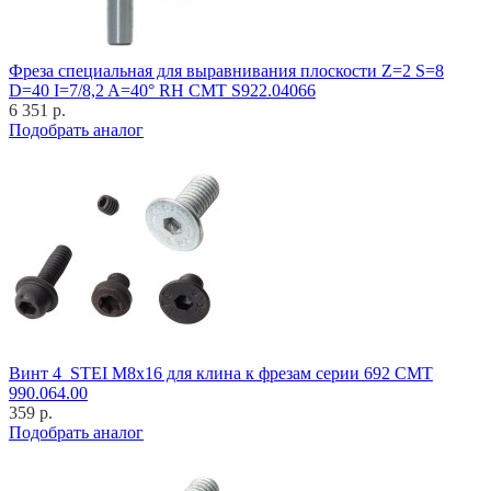
Фреза специальная для выравнивания плоскости Z=2 S=8
D=40 I=7/8,2 A=40° RH CMT S922.04066
6 351 р.
Подобрать аналог
Винт 4_STEI M8x16 для клина к фрезам серии 692 CMT
990.064.00
359 р.
Подобрать аналог