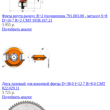
Фреза внутр.радиус R=2 (подшипник 791.003.00 - металл) S=8
D=16,7 R=2 CMT S938.167.21
3 955 р.
Подобрать аналог
Диск пазовый для концевой фрезы D=38,0 I=12,7 B=8,0 CMT
822.029.11
3 721 р.
Подобрать аналог