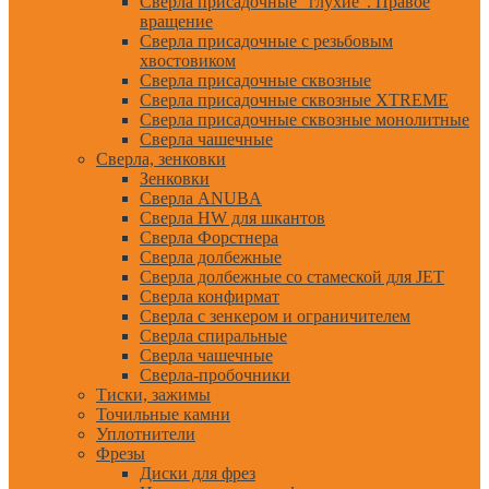
Сверла присадочные "глухие". Правое
вращение
Сверла присадочные с резьбовым
хвостовиком
Сверла присадочные сквозные
Сверла присадочные сквозные XTREME
Сверла присадочные сквозные монолитные
Сверла чашечные
Сверла, зенковки
Зенковки
Сверла ANUBA
Сверла HW для шкантов
Сверла Форстнера
Сверла долбежные
Сверла долбежные со стамеской для JET
Сверла конфирмат
Сверла с зенкером и ограничителем
Сверла спиральные
Сверла чашечные
Сверла-пробочники
Тиски, зажимы
Точильные камни
Уплотнители
Фрезы
Диски для фрез