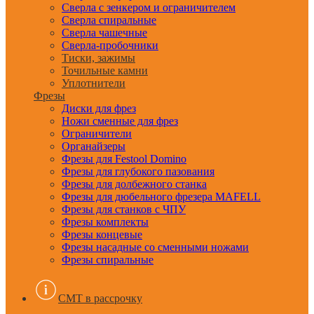
Сверла с зенкером и ограничителем
Сверла спиральные
Сверла чашечные
Сверла-пробочники
Тиски, зажимы
Точильные камни
Уплотнители
Фрезы
Диски для фрез
Ножи сменные для фрез
Ограничители
Органайзеры
Фрезы для Festool Domino
Фрезы для глубокого пазования
Фрезы для долбежного станка
Фрезы для дюбельного фрезера MAFELL
Фрезы для станков с ЧПУ
Фрезы комплекты
Фрезы концевые
Фрезы насадные со сменными ножами
Фрезы спиральные
CMT в рассрочку