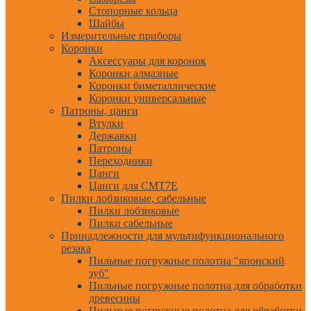
Стопорные кольца
Шайбы
Измерительные приборы
Коронки
Аксессуары для коронок
Коронки алмазные
Коронки биметаллические
Коронки универсальные
Патроны, цанги
Втулки
Державки
Патроны
Переходники
Цанги
Цанги для CMT7E
Пилки лобзиковые, сабельные
Пилки лобзиковые
Пилки сабельные
Принадлежности для мультифункционального
резака
Пильные погружные полотна "японский
зуб"
Пильные погружные полотна для обработки
древесины
Пильные погружные полотна для обработки