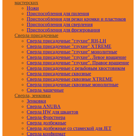
мастерских
Ножи
Приспособления для пиления
Приспособления для резки кромки и пластиков
Приспособления для сверления
Приспособления для фрезерования
Сверла присадочные
Сверла присадочные "глухие" RH-LH
Сверла присадочные "глухие" XTREME
Сверла присадочные "глухие" монолитные
Сверла присадочные "глухие". Левое вращение
Сверла присадочные "глухие". Правое вращение
Сверла присадочные с резьбовым хвостовиком
Сверла присадочные сквозные
Сверла присадочные сквозные XTREME
Сверла присадочные сквозные монолитные
Сверла чашечные
Сверла, зенковки
Зенковки
Сверла ANUBA
Сверла HW для шкантов
Сверла Форстнера
Сверла долбежные
Сверла долбежные со стамеской для JET
Сверла конфирмат