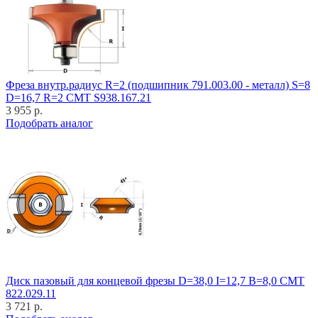
Фреза внутр.радиус R=2 (подшипник 791.003.00 - металл) S=8
D=16,7 R=2 CMT S938.167.21
3 955 р.
Подобрать аналог
Диск пазовый для концевой фрезы D=38,0 I=12,7 B=8,0 CMT
822.029.11
3 721 р.