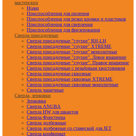
мастерских
Ножи
Приспособления для пиления
Приспособления для резки кромки и пластиков
Приспособления для сверления
Приспособления для фрезерования
Сверла присадочные
Сверла присадочные "глухие" RH-LH
Сверла присадочные "глухие" XTREME
Сверла присадочные "глухие" монолитные
Сверла присадочные "глухие". Левое вращение
Сверла присадочные "глухие". Правое вращение
Сверла присадочные с резьбовым хвостовиком
Сверла присадочные сквозные
Сверла присадочные сквозные XTREME
Сверла присадочные сквозные монолитные
Сверла чашечные
Сверла, зенковки
Зенковки
Сверла ANUBA
Сверла HW для шкантов
Сверла Форстнера
Сверла долбежные
Сверла долбежные со стамеской для JET
Сверла конфирмат