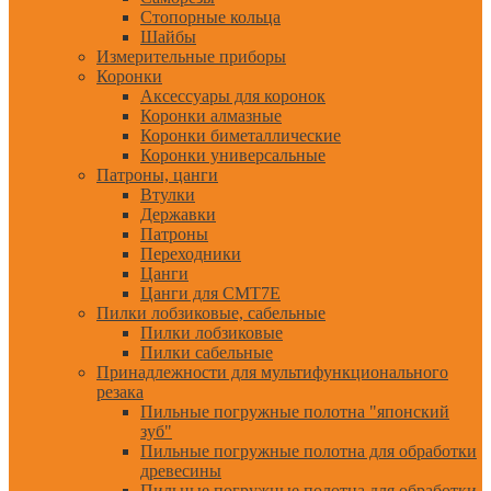
Стопорные кольца
Шайбы
Измерительные приборы
Коронки
Аксессуары для коронок
Коронки алмазные
Коронки биметаллические
Коронки универсальные
Патроны, цанги
Втулки
Державки
Патроны
Переходники
Цанги
Цанги для CMT7E
Пилки лобзиковые, сабельные
Пилки лобзиковые
Пилки сабельные
Принадлежности для мультифункционального
резака
Пильные погружные полотна "японский
зуб"
Пильные погружные полотна для обработки
древесины
Пильные погружные полотна для обработки