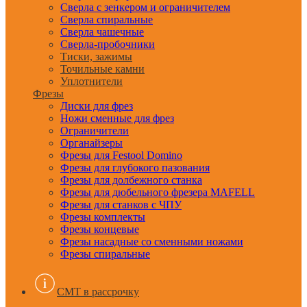
Сверла с зенкером и ограничителем
Сверла спиральные
Сверла чашечные
Сверла-пробочники
Тиски, зажимы
Точильные камни
Уплотнители
Фрезы
Диски для фрез
Ножи сменные для фрез
Ограничители
Органайзеры
Фрезы для Festool Domino
Фрезы для глубокого пазования
Фрезы для долбежного станка
Фрезы для дюбельного фрезера MAFELL
Фрезы для станков с ЧПУ
Фрезы комплекты
Фрезы концевые
Фрезы насадные со сменными ножами
Фрезы спиральные
CMT в рассрочку