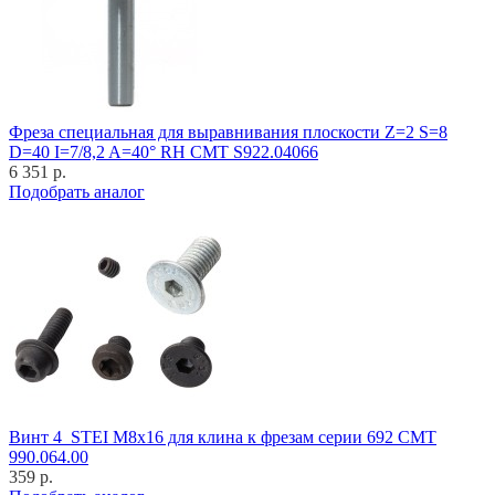
Фреза специальная для выравнивания плоскости Z=2 S=8
D=40 I=7/8,2 A=40° RH CMT S922.04066
6 351 р.
Подобрать аналог
Винт 4_STEI M8x16 для клина к фрезам серии 692 CMT
990.064.00
359 р.