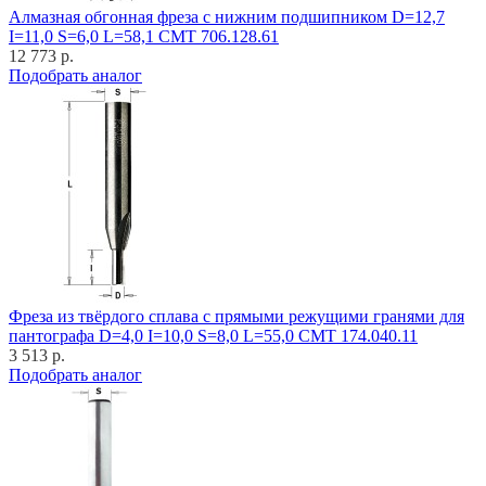
Алмазная обгонная фреза с нижним подшипником D=12,7
I=11,0 S=6,0 L=58,1 CMT 706.128.61
12 773 р.
Подобрать аналог
Фреза из твёрдого сплава с прямыми режущими гранями для
пантографа D=4,0 I=10,0 S=8,0 L=55,0 CMT 174.040.11
3 513 р.
Подобрать аналог