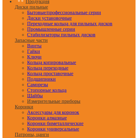
Продукция
Диски пильные
Бытовые/профессиональные серии
Диски установочные
Переходные кольца для пильных дисков
Промышленные серии
Стабилизаторы пильных дисков
Запасные части
Винты
Гайки
Ключи
Кольца копировальные
Кольца переходные
Кольца проставочные
Подшипники
Саморезы
Стопорные кольца
Шайбы
Измерительные приборы
Коронки
Аксессуары для коронок
Коронки алмазные
Коронки биметаллические
Коронки универсальные
Патроны, цанги