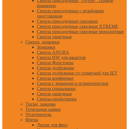
Сверла присадочные "глухие". Правое
вращение
Сверла присадочные с резьбовым
хвостовиком
Сверла присадочные сквозные
Сверла присадочные сквозные XTREME
Сверла присадочные сквозные монолитные
Сверла чашечные
Сверла, зенковки
Зенковки
Сверла ANUBA
Сверла HW для шкантов
Сверла Форстнера
Сверла долбежные
Сверла долбежные со стамеской для JET
Сверла конфирмат
Сверла с зенкером и ограничителем
Сверла спиральные
Сверла чашечные
Сверла-пробочники
Тиски, зажимы
Точильные камни
Уплотнители
Фрезы
Диски для фрез