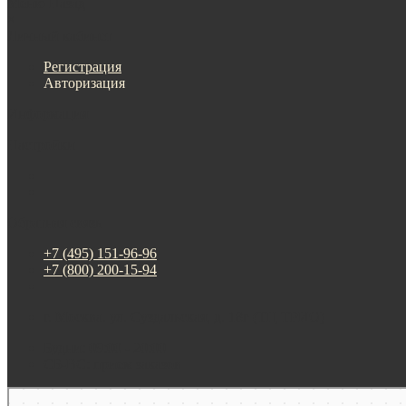
Меню
Назад
×
Личный кабинет
Регистрация
Авторизация
Информация
Настройки
Обратная связь
+7 (495) 151-96-96
+7 (800) 200-15-94
г. Москва. ул. Суздальская, д. 18г (ТЦ ТРИО)
Будни: 09:00 - 20:00
СБ-ВС: прием заказов
Москва
Яндекс Карты — транспорт, навигация, поиск мест