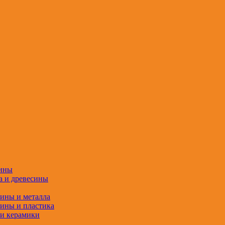
сины
а и древесины
сины и металла
сины и пластика
 и керамики