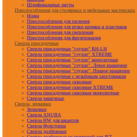
Шлифовальные листы
Приспособления для столярных и мебельных мастерских
Ножи
Приспособления для пиления
Приспособления для резки кромки и пластиков
Приспособления для сверления
Приспособления для фрезерования
Сверла присадочные
Сверла присадочные "глухие" RH-LH
Сверла присадочные "глухие" XTREME
Сверла присадочные "глухие" монолитные
Сверла присадочные "глухие". Левое вращение
Сверла присадочные "глухие". Правое вращение
Сверла присадочные с резьбовым хвостовиком
Сверла присадочные сквозные
Сверла присадочные сквозные XTREME
Сверла присадочные сквозные монолитные
Сверла чашечные
Сверла, зенковки
Зенковки
Сверла ANUBA
Сверла HW для шкантов
Сверла Форстнера
Сверла долбежные
Сверла долбежные со стамеской для JET