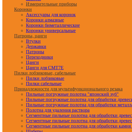
Измерительные приборы
Коронки
Аксессуары для коронок
Коронки алмазные
Коронки биметаллические
Коронки универсальные
Патроны, цанги
Втулки
Державки
Патроны
Переходники
Цанги
Цанги для CMT7E
Пилки лобзиковые, сабельные
Пилки лобзиковые
Пилки сабельные
Принадлежности для мультифункционального резака
Пильные погружные полотна "японский зуб"
Пильные погружные полотна для обработки древе
Пильные погружные полотна для обработки металл
Полотна для удаления раствора
Сегментные пильные полотна для обработки древе
Сегментные пильные полотна для обработки древе
Сегментные пильные полотна для обработки камня
Шаберы