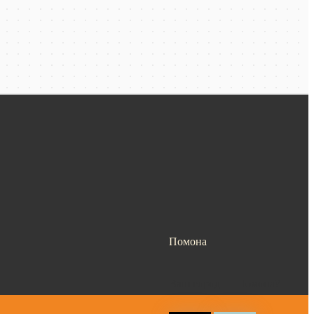
Помона
Ваш город —
Помона
?