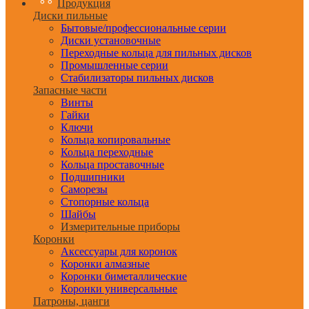
Продукция
Диски пильные
Бытовые/профессиональные серии
Диски установочные
Переходные кольца для пильных дисков
Промышленные серии
Стабилизаторы пильных дисков
Запасные части
Винты
Гайки
Ключи
Кольца копировальные
Кольца переходные
Кольца проставочные
Подшипники
Саморезы
Стопорные кольца
Шайбы
Измерительные приборы
Коронки
Аксессуары для коронок
Коронки алмазные
Коронки биметаллические
Коронки универсальные
Патроны, цанги