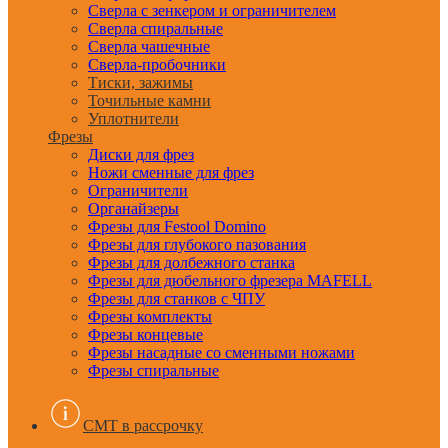
Сверла с зенкером и ограничителем
Сверла спиральные
Сверла чашечные
Сверла-пробочники
Тиски, зажимы
Точильные камни
Уплотнители
Фрезы
Диски для фрез
Ножи сменные для фрез
Ограничители
Органайзеры
Фрезы для Festool Domino
Фрезы для глубокого пазования
Фрезы для долбежного станка
Фрезы для дюбельного фрезера MAFELL
Фрезы для станков с ЧПУ
Фрезы комплекты
Фрезы концевые
Фрезы насадные со сменными ножами
Фрезы спиральные
CMT в рассрочку