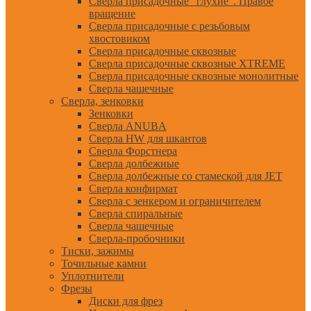
Сверла присадочные "глухие". Правое
вращение
Сверла присадочные с резьбовым
хвостовиком
Сверла присадочные сквозные
Сверла присадочные сквозные XTREME
Сверла присадочные сквозные монолитные
Сверла чашечные
Сверла, зенковки
Зенковки
Сверла ANUBA
Сверла HW для шкантов
Сверла Форстнера
Сверла долбежные
Сверла долбежные со стамеской для JET
Сверла конфирмат
Сверла с зенкером и ограничителем
Сверла спиральные
Сверла чашечные
Сверла-пробочники
Тиски, зажимы
Точильные камни
Уплотнители
Фрезы
Диски для фрез