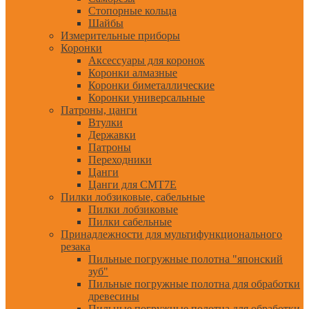
Стопорные кольца
Шайбы
Измерительные приборы
Коронки
Аксессуары для коронок
Коронки алмазные
Коронки биметаллические
Коронки универсальные
Патроны, цанги
Втулки
Державки
Патроны
Переходники
Цанги
Цанги для CMT7E
Пилки лобзиковые, сабельные
Пилки лобзиковые
Пилки сабельные
Принадлежности для мультифункционального
резака
Пильные погружные полотна "японский
зуб"
Пильные погружные полотна для обработки
древесины
Пильные погружные полотна для обработки