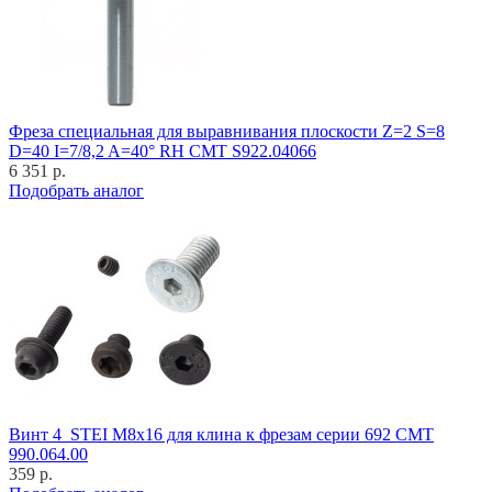
Фреза специальная для выравнивания плоскости Z=2 S=8
D=40 I=7/8,2 A=40° RH CMT S922.04066
6 351 р.
Подобрать аналог
Винт 4_STEI M8x16 для клина к фрезам серии 692 CMT
990.064.00
359 р.