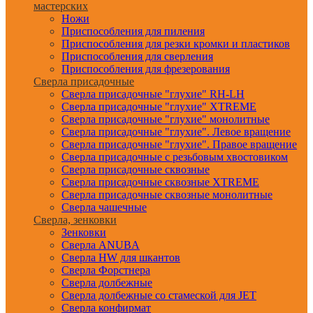
мастерских
Ножи
Приспособления для пиления
Приспособления для резки кромки и пластиков
Приспособления для сверления
Приспособления для фрезерования
Сверла присадочные
Сверла присадочные "глухие" RH-LH
Сверла присадочные "глухие" XTREME
Сверла присадочные "глухие" монолитные
Сверла присадочные "глухие". Левое вращение
Сверла присадочные "глухие". Правое вращение
Сверла присадочные с резьбовым хвостовиком
Сверла присадочные сквозные
Сверла присадочные сквозные XTREME
Сверла присадочные сквозные монолитные
Сверла чашечные
Сверла, зенковки
Зенковки
Сверла ANUBA
Сверла HW для шкантов
Сверла Форстнера
Сверла долбежные
Сверла долбежные со стамеской для JET
Сверла конфирмат