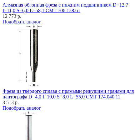
Алмазная обгонная фреза с нижним подшипником D=12,7
I=11,0 S=6,0 L=58,1 CMT 706.128.61
12 773 р.
Подобрать аналог
Фреза из твёрдого сплава с прямыми режущими гранями для
пантографа D=4,0 I=10,0 S=8,0 L=55,0 CMT 174.040.11
3 513 р.
Подобрать аналог