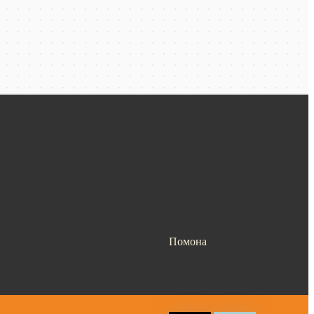
Помона
Ваш город —
Помона
?