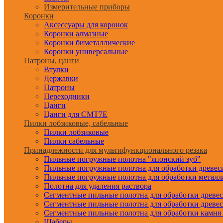
Измерительные приборы
Коронки
Аксессуары для коронок
Коронки алмазные
Коронки биметаллические
Коронки универсальные
Патроны, цанги
Втулки
Державки
Патроны
Переходники
Цанги
Цанги для CMT7E
Пилки лобзиковые, сабельные
Пилки лобзиковые
Пилки сабельные
Принадлежности для мультифункционального резака
Пильные погружные полотна "японский зуб"
Пильные погружные полотна для обработки древе
Пильные погружные полотна для обработки металл
Полотна для удаления раствора
Сегментные пильные полотна для обработки древе
Сегментные пильные полотна для обработки древе
Сегментные пильные полотна для обработки камня
Шаберы