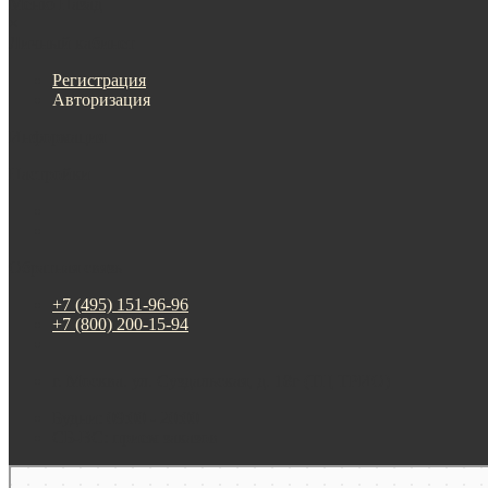
Меню
Назад
×
Личный кабинет
Регистрация
Авторизация
Информация
Настройки
Обратная связь
+7 (495) 151-96-96
+7 (800) 200-15-94
г. Москва. ул. Суздальская, д. 18г (ТЦ ТРИО)
Будни: 09:00 - 20:00
СБ-ВС: прием заказов
Москва
Яндекс Карты — транспорт, навигация, поиск мест