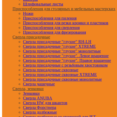
Шлифовальные листы
Приспособления для столярных и мебельных мастерских
Ножи
Приспособления для пиления
Приспособления для резки кромки и пластиков
Приспособления для сверления
Приспособления для фрезерования
Сверла присадочные
Сверла присадочные "глухие" RH-LH
Сверла присадочные "глухие" XTREME
Сверла присадочные "глухие" монолитные
Сверла присадочные "глухие". Левое вращение
Сверла присадочные "глухие". Правое вращение
Сверла присадочные с резьбовым хвостовиком
Сверла присадочные сквозные
Сверла присадочные сквозные XTREME
Сверла присадочные сквозные монолитные
Сверла чашечные
Сверла, зенковки
Зенковки
Сверла ANUBA
Сверла HW для шкантов
Сверла Форстнера
Сверла долбежные
Сверла долбежные со стамеской для JET