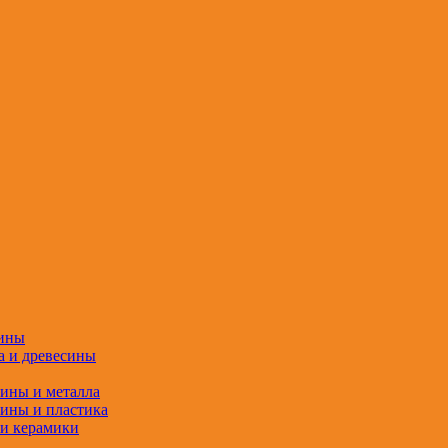
сины
а и древесины
сины и металла
сины и пластика
 и керамики