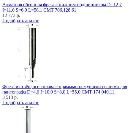
Алмазная обгонная фреза с нижним подшипником D=12,7
I=11,0 S=6,0 L=58,1 CMT 706.128.61
12 773 р.
Подобрать аналог
Фреза из твёрдого сплава с прямыми режущими гранями для
пантографа D=4,0 I=10,0 S=8,0 L=55,0 CMT 174.040.11
3 513 р.
Подобрать аналог