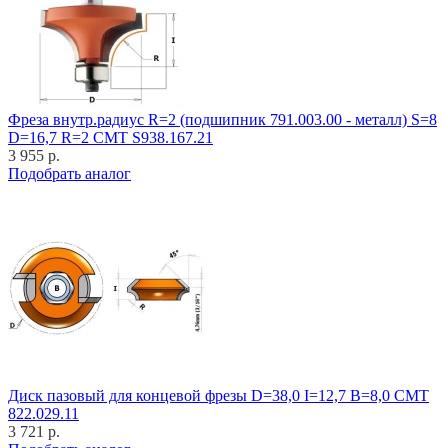
Фреза внутр.радиус R=2 (подшипник 791.003.00 - металл) S=8
D=16,7 R=2 CMT S938.167.21
3 955 р.
Подобрать аналог
Диск пазовый для концевой фрезы D=38,0 I=12,7 B=8,0 CMT
822.029.11
3 721 р.