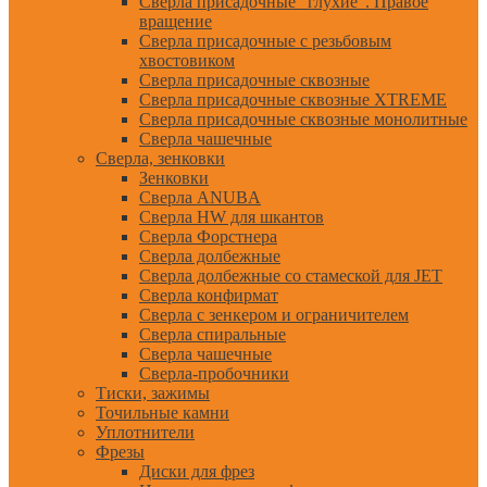
Сверла присадочные "глухие". Правое
вращение
Сверла присадочные с резьбовым
хвостовиком
Сверла присадочные сквозные
Сверла присадочные сквозные XTREME
Сверла присадочные сквозные монолитные
Сверла чашечные
Сверла, зенковки
Зенковки
Сверла ANUBA
Сверла HW для шкантов
Сверла Форстнера
Сверла долбежные
Сверла долбежные со стамеской для JET
Сверла конфирмат
Сверла с зенкером и ограничителем
Сверла спиральные
Сверла чашечные
Сверла-пробочники
Тиски, зажимы
Точильные камни
Уплотнители
Фрезы
Диски для фрез