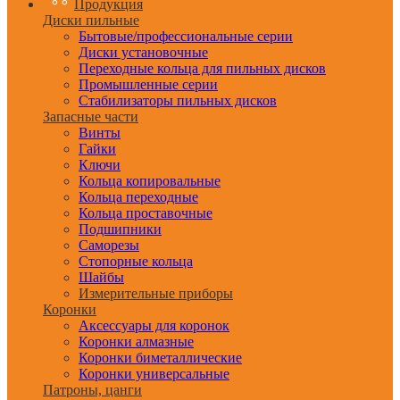
Продукция
Диски пильные
Бытовые/профессиональные серии
Диски установочные
Переходные кольца для пильных дисков
Промышленные серии
Стабилизаторы пильных дисков
Запасные части
Винты
Гайки
Ключи
Кольца копировальные
Кольца переходные
Кольца проставочные
Подшипники
Саморезы
Стопорные кольца
Шайбы
Измерительные приборы
Коронки
Аксессуары для коронок
Коронки алмазные
Коронки биметаллические
Коронки универсальные
Патроны, цанги