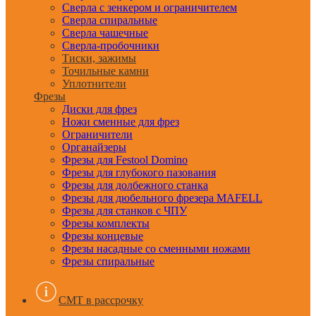
Сверла с зенкером и ограничителем
Сверла спиральные
Сверла чашечные
Сверла-пробочники
Тиски, зажимы
Точильные камни
Уплотнители
Фрезы
Диски для фрез
Ножи сменные для фрез
Ограничители
Органайзеры
Фрезы для Festool Domino
Фрезы для глубокого пазования
Фрезы для долбежного станка
Фрезы для дюбельного фрезера MAFELL
Фрезы для станков с ЧПУ
Фрезы комплекты
Фрезы концевые
Фрезы насадные со сменными ножами
Фрезы спиральные
CMT в рассрочку