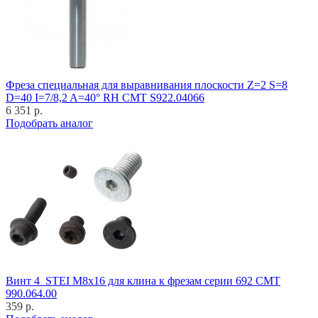
Фреза специальная для выравнивания плоскости Z=2 S=8
D=40 I=7/8,2 A=40° RH CMT S922.04066
6 351 р.
Подобрать аналог
Винт 4_STEI M8x16 для клина к фрезам серии 692 CMT
990.064.00
359 р.