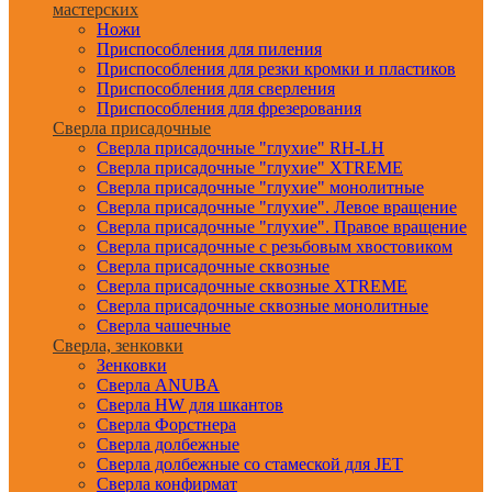
мастерских
Ножи
Приспособления для пиления
Приспособления для резки кромки и пластиков
Приспособления для сверления
Приспособления для фрезерования
Сверла присадочные
Сверла присадочные "глухие" RH-LH
Сверла присадочные "глухие" XTREME
Сверла присадочные "глухие" монолитные
Сверла присадочные "глухие". Левое вращение
Сверла присадочные "глухие". Правое вращение
Сверла присадочные с резьбовым хвостовиком
Сверла присадочные сквозные
Сверла присадочные сквозные XTREME
Сверла присадочные сквозные монолитные
Сверла чашечные
Сверла, зенковки
Зенковки
Сверла ANUBA
Сверла HW для шкантов
Сверла Форстнера
Сверла долбежные
Сверла долбежные со стамеской для JET
Сверла конфирмат