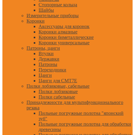
Стопорные кольца
Шайбы
Измерительные приборы
Коронки
Аксессуары для коронок
Коронки алмазные
Коронки биметаллические
Коронки универсальные
Патроны, цанги
Втулки
Державки
Патроны
Переходники
Цанги
Цанги для CMT7E
Пилки лобзиковые, сабельные
Пилки лобзиковые
Пилки сабельные
Принадлежности для мультифункционального
резака
Пильные погружные полотна "японский
зуб"
Пильные погружные полотна для обработки
древесины
Пильные погружные полотна для обработки