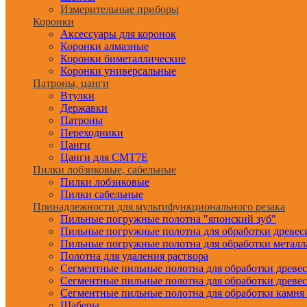
Измерительные приборы
Коронки
Аксессуары для коронок
Коронки алмазные
Коронки биметаллические
Коронки универсальные
Патроны, цанги
Втулки
Державки
Патроны
Переходники
Цанги
Цанги для CMT7E
Пилки лобзиковые, сабельные
Пилки лобзиковые
Пилки сабельные
Принадлежности для мультифункционального резака
Пильные погружные полотна "японский зуб"
Пильные погружные полотна для обработки древе
Пильные погружные полотна для обработки металл
Полотна для удаления раствора
Сегментные пильные полотна для обработки древе
Сегментные пильные полотна для обработки древе
Сегментные пильные полотна для обработки камня
Шаберы