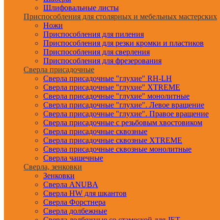
Шлифовальные листы
Приспособления для столярных и мебельных мастерских
Ножи
Приспособления для пиления
Приспособления для резки кромки и пластиков
Приспособления для сверления
Приспособления для фрезерования
Сверла присадочные
Сверла присадочные "глухие" RH-LH
Сверла присадочные "глухие" XTREME
Сверла присадочные "глухие" монолитные
Сверла присадочные "глухие". Левое вращение
Сверла присадочные "глухие". Правое вращение
Сверла присадочные с резьбовым хвостовиком
Сверла присадочные сквозные
Сверла присадочные сквозные XTREME
Сверла присадочные сквозные монолитные
Сверла чашечные
Сверла, зенковки
Зенковки
Сверла ANUBA
Сверла HW для шкантов
Сверла Форстнера
Сверла долбежные
Сверла долбежные со стамеской для JET