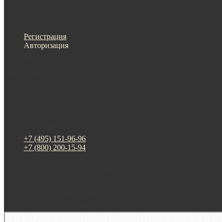
Меню
Назад
×
Личный кабинет
Регистрация
Авторизация
Информация
Настройки
Обратная связь
+7 (495) 151-96-96
+7 (800) 200-15-94
г. Москва. ул. Суздальская, д. 18г (ТЦ ТРИО)
Будни: 09:00 - 20:00
СБ-ВС: прием заказов
Москва
Яндекс Карты — транспорт, навигация, поиск мест