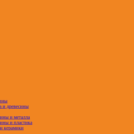
сины
а и древесины
сины и металла
сины и пластика
 и керамики