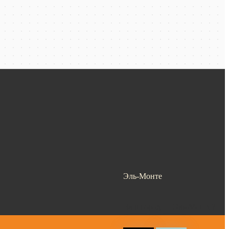
Эль-Монте
Ваш город —
Эль-Монте
?