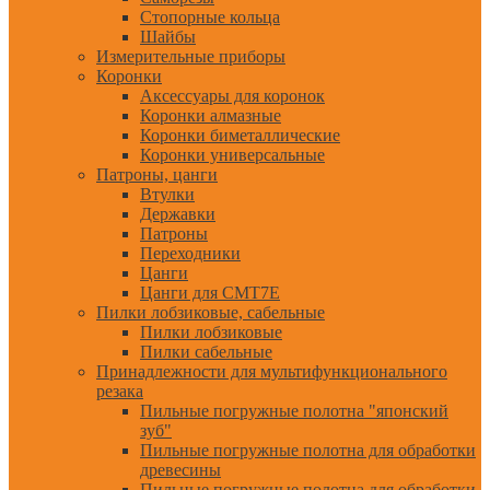
Стопорные кольца
Шайбы
Измерительные приборы
Коронки
Аксессуары для коронок
Коронки алмазные
Коронки биметаллические
Коронки универсальные
Патроны, цанги
Втулки
Державки
Патроны
Переходники
Цанги
Цанги для CMT7E
Пилки лобзиковые, сабельные
Пилки лобзиковые
Пилки сабельные
Принадлежности для мультифункционального
резака
Пильные погружные полотна "японский
зуб"
Пильные погружные полотна для обработки
древесины
Пильные погружные полотна для обработки