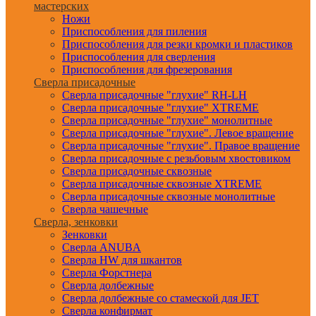
мастерских
Ножи
Приспособления для пиления
Приспособления для резки кромки и пластиков
Приспособления для сверления
Приспособления для фрезерования
Сверла присадочные
Сверла присадочные "глухие" RH-LH
Сверла присадочные "глухие" XTREME
Сверла присадочные "глухие" монолитные
Сверла присадочные "глухие". Левое вращение
Сверла присадочные "глухие". Правое вращение
Сверла присадочные с резьбовым хвостовиком
Сверла присадочные сквозные
Сверла присадочные сквозные XTREME
Сверла присадочные сквозные монолитные
Сверла чашечные
Сверла, зенковки
Зенковки
Сверла ANUBA
Сверла HW для шкантов
Сверла Форстнера
Сверла долбежные
Сверла долбежные со стамеской для JET
Сверла конфирмат