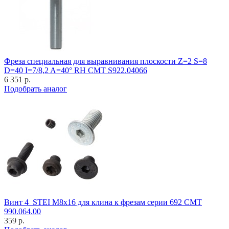
Фреза специальная для выравнивания плоскости Z=2 S=8
D=40 I=7/8,2 A=40° RH CMT S922.04066
6 351 р.
Подобрать аналог
Винт 4_STEI M8x16 для клина к фрезам серии 692 CMT
990.064.00
359 р.