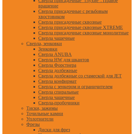
Сверла присадочные "глухие". Правое
вращение
Сверла присадочные с резьбовым
хвостовиком
Сверла присадочные сквозные
Сверла присадочные сквозные XTREME
Сверла присадочные сквозные монолитные
Сверла чашечные
Сверла, зенковки
Зенковки
Сверла ANUBA
Сверла HW для шкантов
Сверла Форстнера
Сверла долбежные
Сверла долбежные со стамеской для JET
Сверла конфирмат
Сверла с зенкером и ограничителем
Сверла спиральные
Сверла чашечные
Сверла-пробочники
Тиски, зажимы
Точильные камни
Уплотнители
Фрезы
Диски для фрез