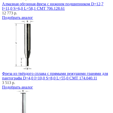
Алмазная обгонная фреза с нижним подшипником D=12,7
I=11,0 S=6,0 L=58,1 CMT 706.128.61
12 773 р.
Подобрать аналог
Фреза из твёрдого сплава с прямыми режущими гранями для
пантографа D=4,0 I=10,0 S=8,0 L=55,0 CMT 174.040.11
3 513 р.
Подобрать аналог