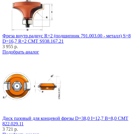
Фреза внутр.радиус R=2 (подшипник 791.003.00 - металл) S=8
D=16,7 R=2 CMT S938.167.21
3 955 р.
Подобрать аналог
Диск пазовый для концевой фрезы D=38,0 I=12,7 B=8,0 CMT
822.029.11
3 721 р.