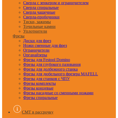
Сверла с зенкером и ограничителем
Сверла спиральные
Сверла чашечные
Сверла-пробочники
Тиски, зажимы
Точильные камни
Уплотнители
Фрезы
Диски для фрез
Ножи сменные для фрез
Ограничители
Органайзеры
Фрезы для Festool Domino
Фрезы для глубокого пазования
Фрезы для долбежного станка
Фрезы для дюбельного фрезера MAFELL
Фрезы для станков с ЧПУ
Фрезы комплекты
Фрезы концевые
Фрезы насадные со сменными ножами
Фрезы спиральные
CMT в рассрочку