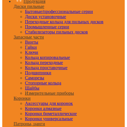
Продукция
Диски пильные
Бытовые/профессиональные серии
Диски установочные
Переходные кольца для пильных дисков
Промышленные серии
Стабилизаторы пильных дисков
Запасные части
Винты
Гайки
Ключи
Кольца копировальные
Кольца переходные
Кольца проставочные
Подшипники
Саморезы
Стопорные кольца
Шайбы
Измерительные приборы
Коронки
Аксессуары для коронок
Коронки алмазные
Коронки биметаллические
Коронки универсальные
Патроны, цанги