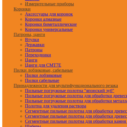
Измерительные приборы
Коронки
Аксессуары для коронок
Коронки алмазные
Коронки биметаллические
Коронки универсальные
Патроны, цанги
Втулки
Державки
Патроны
Переходники
Цанги
Цанги для CMT7E
Пилки лобзиковые, сабельные
Пилки лобзиковые
Пилки сабельные
Принадлежности для мультифункционального резака
Пильные погружные полотна "японский зуб"
Пильные погружные полотна для обработки древе
Пильные погружные полотна для обработки металл
Полотна для удаления раствора
Сегментные пильные полотна для обработки древе
Сегментные пильные полотна для обработки древе
Сегментные пильные полотна для обработки камня
Шаберы