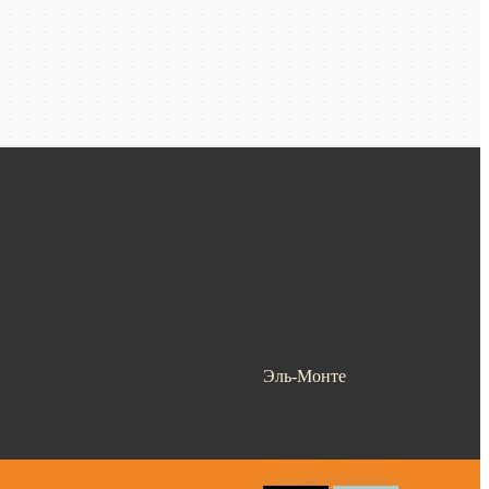
Эль-Монте
Ваш город —
Эль-Монте
?