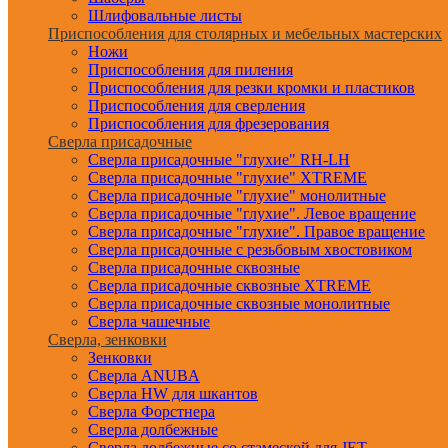
Шлифовальные листы
Приспособления для столярных и мебельных мастерских
Ножи
Приспособления для пиления
Приспособления для резки кромки и пластиков
Приспособления для сверления
Приспособления для фрезерования
Сверла присадочные
Сверла присадочные "глухие" RH-LH
Сверла присадочные "глухие" XTREME
Сверла присадочные "глухие" монолитные
Сверла присадочные "глухие". Левое вращение
Сверла присадочные "глухие". Правое вращение
Сверла присадочные с резьбовым хвостовиком
Сверла присадочные сквозные
Сверла присадочные сквозные XTREME
Сверла присадочные сквозные монолитные
Сверла чашечные
Сверла, зенковки
Зенковки
Сверла ANUBA
Сверла HW для шкантов
Сверла Форстнера
Сверла долбежные
Сверла долбежные со стамеской для JET