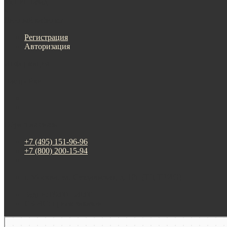
Меню
Назад
×
Личный кабинет
Регистрация
Авторизация
Информация
Настройки
Обратная связь
+7 (495) 151-96-96
+7 (800) 200-15-94
г. Москва. ул. Суздальская, д. 18г (ТЦ ТРИО)
Будни: 09:00 - 20:00
СБ-ВС: прием заказов
Москва
Яндекс Карты — транспорт, навигация, поиск мест