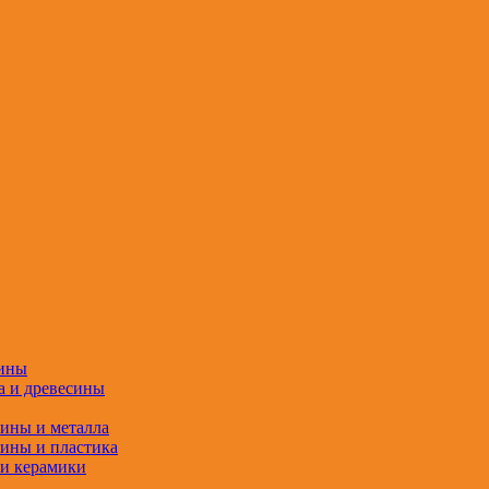
сины
а и древесины
сины и металла
сины и пластика
 и керамики