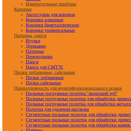
Измерительные приборы
Коронки
Аксессуары для коронок
Коронки алмазные
Коронки биметаллические
Коронки универсальные
Патроны, цанги
Втулки
Державки
Патроны
Переходники
Цанги
Цанги для CMT7E
Пилки лобзиковые, сабельные
Пилки лобзиковые
Пилки сабельные
Принадлежности для мультифункционального резака
Пильные погружные полотна "японский зуб"
Пильные погружные полотна для обработки древе
Пильные погружные полотна для обработки металл
Полотна для удаления раствора
Сегментные пильные полотна для обработки древе
Сегментные пильные полотна для обработки древе
Сегментные пильные полотна для обработки камня
Шаберы