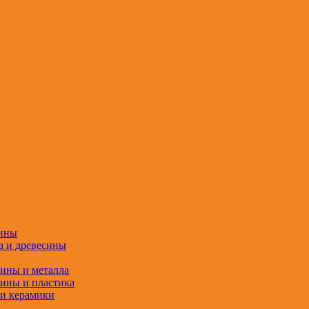
сины
а и древесины
сины и металла
сины и пластика
 и керамики