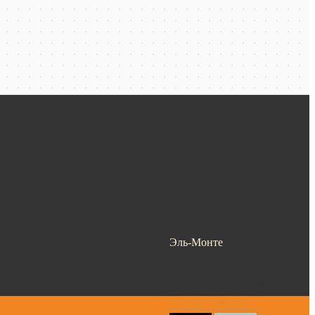
Эль-Монте
Ваш город —
Эль-Монте
?