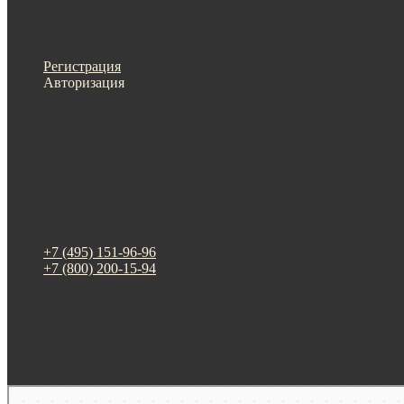
Меню
Назад
×
Личный кабинет
Регистрация
Авторизация
Информация
Настройки
Обратная связь
+7 (495) 151-96-96
+7 (800) 200-15-94
г. Москва. ул. Суздальская, д. 18г (ТЦ ТРИО)
Будни: 09:00 - 20:00
СБ-ВС: прием заказов
Москва
Яндекс Карты — транспорт, навигация, поиск мест