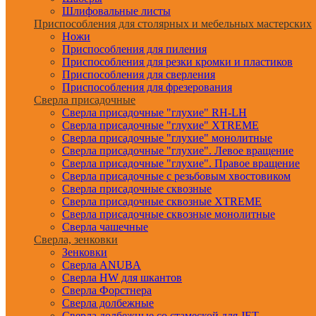
Шлифовальные листы
Приспособления для столярных и мебельных мастерских
Ножи
Приспособления для пиления
Приспособления для резки кромки и пластиков
Приспособления для сверления
Приспособления для фрезерования
Сверла присадочные
Сверла присадочные "глухие" RH-LH
Сверла присадочные "глухие" XTREME
Сверла присадочные "глухие" монолитные
Сверла присадочные "глухие". Левое вращение
Сверла присадочные "глухие". Правое вращение
Сверла присадочные с резьбовым хвостовиком
Сверла присадочные сквозные
Сверла присадочные сквозные XTREME
Сверла присадочные сквозные монолитные
Сверла чашечные
Сверла, зенковки
Зенковки
Сверла ANUBA
Сверла HW для шкантов
Сверла Форстнера
Сверла долбежные
Сверла долбежные со стамеской для JET