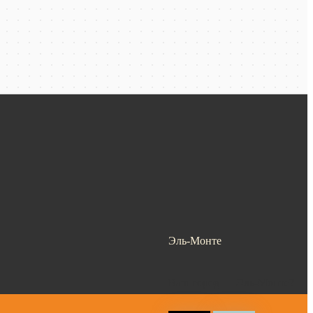
Эль-Монте
Ваш город —
Эль-Монте
?