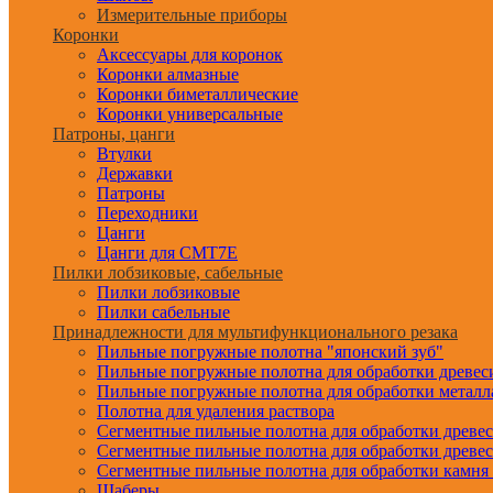
Измерительные приборы
Коронки
Аксессуары для коронок
Коронки алмазные
Коронки биметаллические
Коронки универсальные
Патроны, цанги
Втулки
Державки
Патроны
Переходники
Цанги
Цанги для CMT7E
Пилки лобзиковые, сабельные
Пилки лобзиковые
Пилки сабельные
Принадлежности для мультифункционального резака
Пильные погружные полотна "японский зуб"
Пильные погружные полотна для обработки древе
Пильные погружные полотна для обработки металл
Полотна для удаления раствора
Сегментные пильные полотна для обработки древе
Сегментные пильные полотна для обработки древе
Сегментные пильные полотна для обработки камня
Шаберы