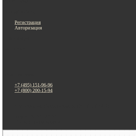
Меню
Назад
×
Личный кабинет
Регистрация
Авторизация
Информация
Настройки
Обратная связь
+7 (495) 151-96-96
+7 (800) 200-15-94
г. Москва. ул. Суздальская, д. 18г (ТЦ ТРИО)
Будни: 09:00 - 20:00
СБ-ВС: прием заказов
Москва
Яндекс Карты — транспорт, навигация, поиск мест