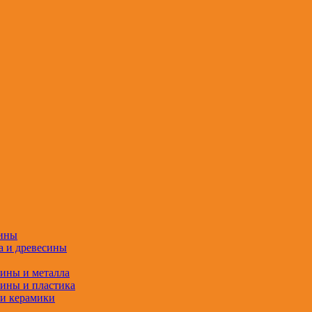
сины
а и древесины
сины и металла
сины и пластика
 и керамики