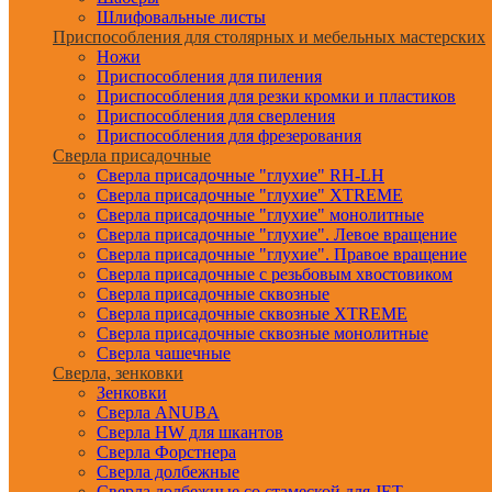
Шлифовальные листы
Приспособления для столярных и мебельных мастерских
Ножи
Приспособления для пиления
Приспособления для резки кромки и пластиков
Приспособления для сверления
Приспособления для фрезерования
Сверла присадочные
Сверла присадочные "глухие" RH-LH
Сверла присадочные "глухие" XTREME
Сверла присадочные "глухие" монолитные
Сверла присадочные "глухие". Левое вращение
Сверла присадочные "глухие". Правое вращение
Сверла присадочные с резьбовым хвостовиком
Сверла присадочные сквозные
Сверла присадочные сквозные XTREME
Сверла присадочные сквозные монолитные
Сверла чашечные
Сверла, зенковки
Зенковки
Сверла ANUBA
Сверла HW для шкантов
Сверла Форстнера
Сверла долбежные
Сверла долбежные со стамеской для JET