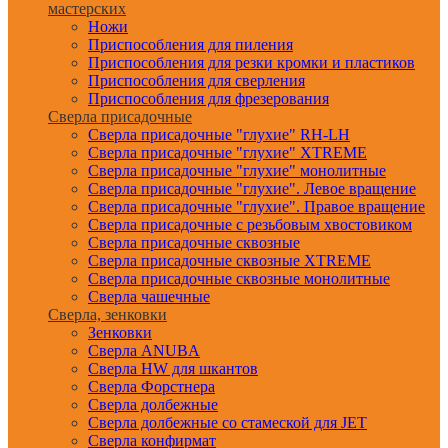
мастерских
Ножи
Приспособления для пиления
Приспособления для резки кромки и пластиков
Приспособления для сверления
Приспособления для фрезерования
Сверла присадочные
Сверла присадочные "глухие" RH-LH
Сверла присадочные "глухие" XTREME
Сверла присадочные "глухие" монолитные
Сверла присадочные "глухие". Левое вращение
Сверла присадочные "глухие". Правое вращение
Сверла присадочные с резьбовым хвостовиком
Сверла присадочные сквозные
Сверла присадочные сквозные XTREME
Сверла присадочные сквозные монолитные
Сверла чашечные
Сверла, зенковки
Зенковки
Сверла ANUBA
Сверла HW для шкантов
Сверла Форстнера
Сверла долбежные
Сверла долбежные со стамеской для JET
Сверла конфирмат