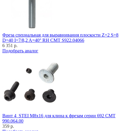
Фреза специальная для выравнивания плоскости Z=2 S=8
D=40 I=7/8,2 A=40° RH CMT S922.04066
6 351 р.
Подобрать аналог
Винт 4_STEI M8x16 для клина к фрезам серии 692 CMT
990.064.00
359 р.