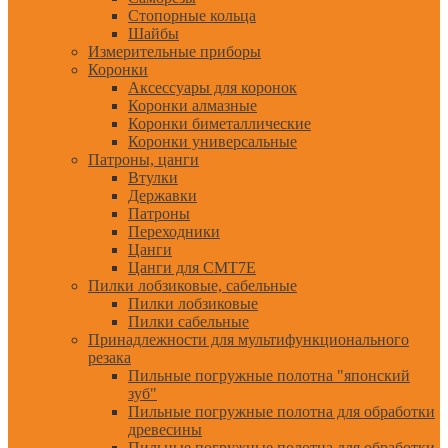
Стопорные кольца
Шайбы
Измерительные приборы
Коронки
Аксессуары для коронок
Коронки алмазные
Коронки биметаллические
Коронки универсальные
Патроны, цанги
Втулки
Державки
Патроны
Переходники
Цанги
Цанги для CMT7E
Пилки лобзиковые, сабельные
Пилки лобзиковые
Пилки сабельные
Принадлежности для мультифункционального
резака
Пильные погружные полотна "японский
зуб"
Пильные погружные полотна для обработки
древесины
Пильные погружные полотна для обработки