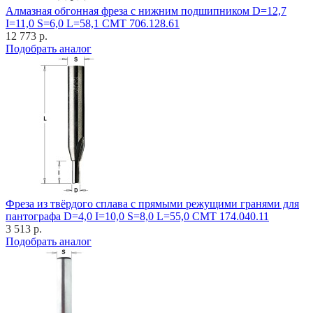
Алмазная обгонная фреза с нижним подшипником D=12,7
I=11,0 S=6,0 L=58,1 CMT 706.128.61
12 773 р.
Подобрать аналог
Фреза из твёрдого сплава с прямыми режущими гранями для
пантографа D=4,0 I=10,0 S=8,0 L=55,0 CMT 174.040.11
3 513 р.
Подобрать аналог