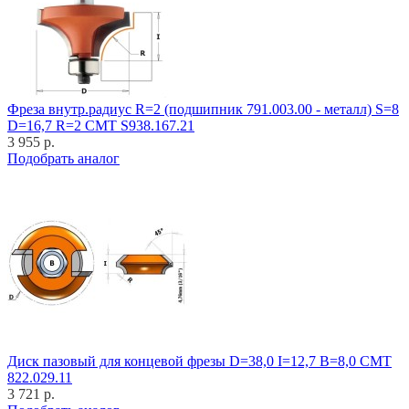
Фреза внутр.радиус R=2 (подшипник 791.003.00 - металл) S=8
D=16,7 R=2 CMT S938.167.21
3 955 р.
Подобрать аналог
Диск пазовый для концевой фрезы D=38,0 I=12,7 B=8,0 CMT
822.029.11
3 721 р.