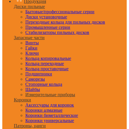
Продукция
Диски пильные
Бытовые/профессиональные серии
Диски установочные
Переходные кольца для пильных дисков
Промышленные серии
Стабилизаторы пильных дисков
Запасные части
Винты
Гайки
Ключи
Кольца копировальные
Кольца переходные
Кольца проставочные
Подшипники
Саморезы
Стопорные кольца
Шайбы
Измерительные приборы
Коронки
Аксессуары для коронок
Коронки алмазные
Коронки биметаллические
Коронки универсальные
Патроны, цанги