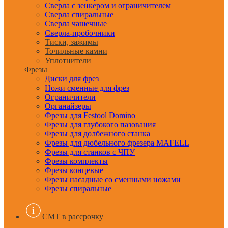
Сверла с зенкером и ограничителем
Сверла спиральные
Сверла чашечные
Сверла-пробочники
Тиски, зажимы
Точильные камни
Уплотнители
Фрезы
Диски для фрез
Ножи сменные для фрез
Ограничители
Органайзеры
Фрезы для Festool Domino
Фрезы для глубокого пазования
Фрезы для долбежного станка
Фрезы для дюбельного фрезера MAFELL
Фрезы для станков с ЧПУ
Фрезы комплекты
Фрезы концевые
Фрезы насадные со сменными ножами
Фрезы спиральные
CMT в рассрочку