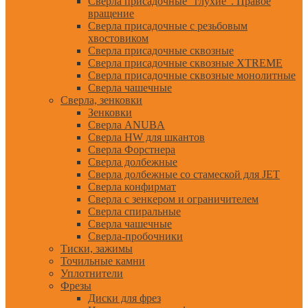
Сверла присадочные "глухие". Правое
вращение
Сверла присадочные с резьбовым
хвостовиком
Сверла присадочные сквозные
Сверла присадочные сквозные XTREME
Сверла присадочные сквозные монолитные
Сверла чашечные
Сверла, зенковки
Зенковки
Сверла ANUBA
Сверла HW для шкантов
Сверла Форстнера
Сверла долбежные
Сверла долбежные со стамеской для JET
Сверла конфирмат
Сверла с зенкером и ограничителем
Сверла спиральные
Сверла чашечные
Сверла-пробочники
Тиски, зажимы
Точильные камни
Уплотнители
Фрезы
Диски для фрез