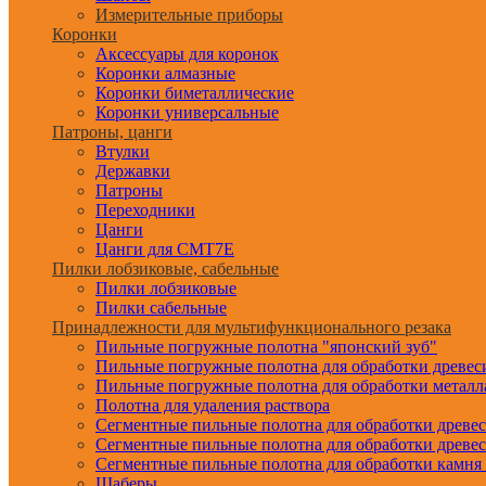
Измерительные приборы
Коронки
Аксессуары для коронок
Коронки алмазные
Коронки биметаллические
Коронки универсальные
Патроны, цанги
Втулки
Державки
Патроны
Переходники
Цанги
Цанги для CMT7E
Пилки лобзиковые, сабельные
Пилки лобзиковые
Пилки сабельные
Принадлежности для мультифункционального резака
Пильные погружные полотна "японский зуб"
Пильные погружные полотна для обработки древе
Пильные погружные полотна для обработки металл
Полотна для удаления раствора
Сегментные пильные полотна для обработки древе
Сегментные пильные полотна для обработки древе
Сегментные пильные полотна для обработки камня
Шаберы