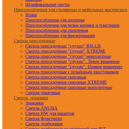
Шлифовальные листы
Приспособления для столярных и мебельных мастерских
Ножи
Приспособления для пиления
Приспособления для резки кромки и пластиков
Приспособления для сверления
Приспособления для фрезерования
Сверла присадочные
Сверла присадочные "глухие" RH-LH
Сверла присадочные "глухие" XTREME
Сверла присадочные "глухие" монолитные
Сверла присадочные "глухие". Левое вращение
Сверла присадочные "глухие". Правое вращение
Сверла присадочные с резьбовым хвостовиком
Сверла присадочные сквозные
Сверла присадочные сквозные XTREME
Сверла присадочные сквозные монолитные
Сверла чашечные
Сверла, зенковки
Зенковки
Сверла ANUBA
Сверла HW для шкантов
Сверла Форстнера
Сверла долбежные
Сверла долбежные со стамеской для JET