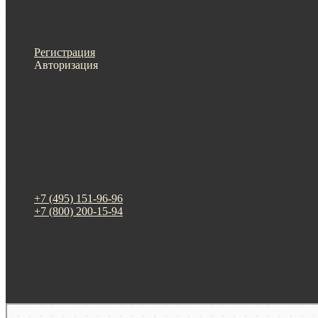
Меню
Назад
×
Личный кабинет
Регистрация
Авторизация
Информация
Настройки
Обратная связь
+7 (495) 151-96-96
+7 (800) 200-15-94
г. Москва. ул. Суздальская, д. 18г (ТЦ ТРИО)
Будни: 09:00 - 20:00
СБ-ВС: прием заказов
Москва
Яндекс Карты — транспорт, навигация, поиск мест