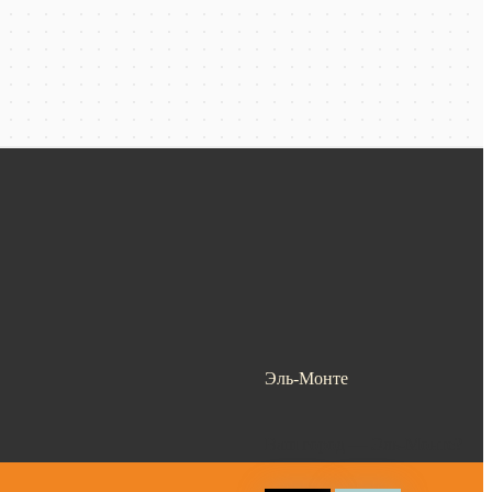
Эль-Монте
Ваш город —
Эль-Монте
?