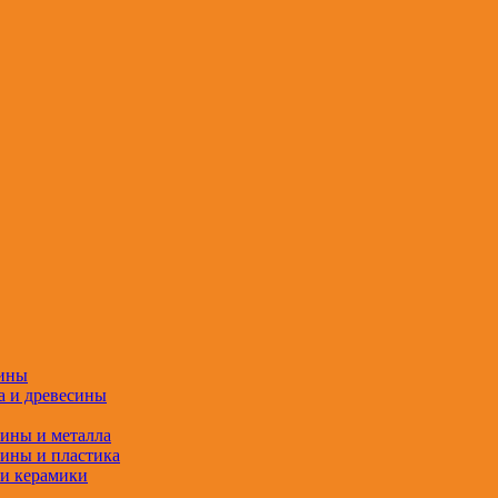
сины
а и древесины
сины и металла
сины и пластика
 и керамики