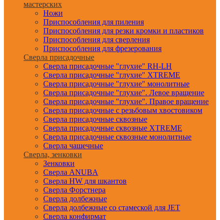
мастерских
Ножи
Приспособления для пиления
Приспособления для резки кромки и пластиков
Приспособления для сверления
Приспособления для фрезерования
Сверла присадочные
Сверла присадочные "глухие" RH-LH
Сверла присадочные "глухие" XTREME
Сверла присадочные "глухие" монолитные
Сверла присадочные "глухие". Левое вращение
Сверла присадочные "глухие". Правое вращение
Сверла присадочные с резьбовым хвостовиком
Сверла присадочные сквозные
Сверла присадочные сквозные XTREME
Сверла присадочные сквозные монолитные
Сверла чашечные
Сверла, зенковки
Зенковки
Сверла ANUBA
Сверла HW для шкантов
Сверла Форстнера
Сверла долбежные
Сверла долбежные со стамеской для JET
Сверла конфирмат