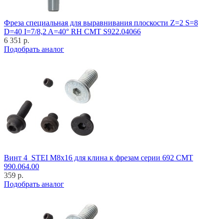
Фреза специальная для выравнивания плоскости Z=2 S=8
D=40 I=7/8,2 A=40° RH CMT S922.04066
6 351 р.
Подобрать аналог
Винт 4_STEI M8x16 для клина к фрезам серии 692 CMT
990.064.00
359 р.
Подобрать аналог