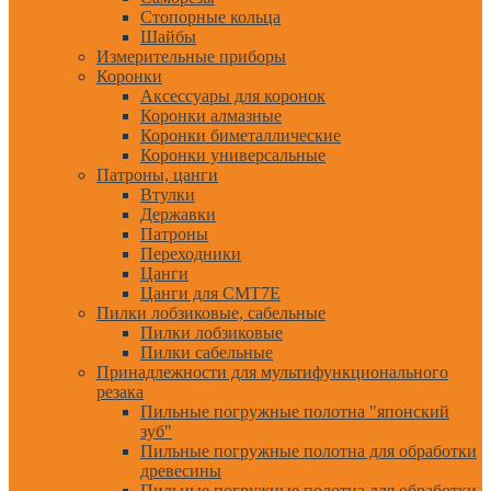
Стопорные кольца
Шайбы
Измерительные приборы
Коронки
Аксессуары для коронок
Коронки алмазные
Коронки биметаллические
Коронки универсальные
Патроны, цанги
Втулки
Державки
Патроны
Переходники
Цанги
Цанги для CMT7E
Пилки лобзиковые, сабельные
Пилки лобзиковые
Пилки сабельные
Принадлежности для мультифункционального
резака
Пильные погружные полотна "японский
зуб"
Пильные погружные полотна для обработки
древесины
Пильные погружные полотна для обработки