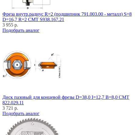
Фреза внутр.радиус R=2 (подшипник 791.003.00 - металл) S=8
D=16,7 R=2 CMT S938.167.21
3 955 р.
Подобрать аналог
Диск пазовый для концевой фрезы D=38,0 I=12,7 B=8,0 CMT
822.029.11
3 721 р.
Подобрать аналог