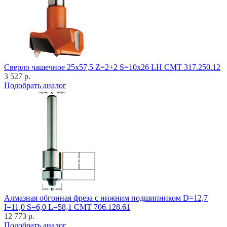
Cверло чашечное 25x57,5 Z=2+2 S=10x26 LH CMT 317.250.12
3 527 р.
Подобрать аналог
Алмазная обгонная фреза с нижним подшипником D=12,7
I=11,0 S=6,0 L=58,1 CMT 706.128.61
12 773 р.
Подобрать аналог