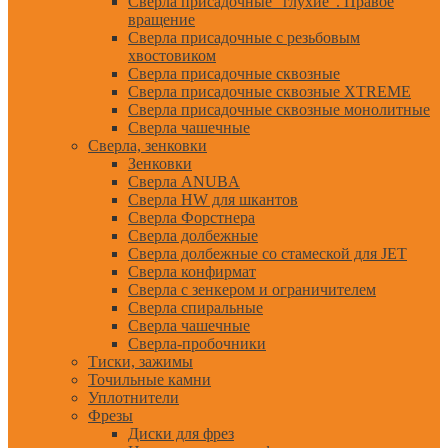
Сверла присадочные "глухие". Правое
вращение
Сверла присадочные с резьбовым
хвостовиком
Сверла присадочные сквозные
Сверла присадочные сквозные XTREME
Сверла присадочные сквозные монолитные
Сверла чашечные
Сверла, зенковки
Зенковки
Сверла ANUBA
Сверла HW для шкантов
Сверла Форстнера
Сверла долбежные
Сверла долбежные со стамеской для JET
Сверла конфирмат
Сверла с зенкером и ограничителем
Сверла спиральные
Сверла чашечные
Сверла-пробочники
Тиски, зажимы
Точильные камни
Уплотнители
Фрезы
Диски для фрез