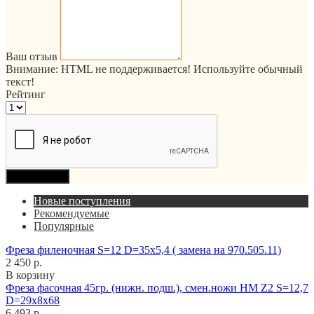
Ваш отзыв
Внимание:
HTML не поддерживается! Используйте обычный
текст!
Рейтинг
Продолжить
Новые поступления
Рекомендуемые
Популярные
Фреза филеночная S=12 D=35x5,4 ( замена на 970.505.11)
2 450 р.
В корзину
Фреза фасочная 45гр. (нижн. подш.), смен.ножи HM Z2 S=12,7
D=29x8x68
6 493 р.