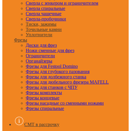
Сверла с зенкером и ограничителем
Сверла спиральные
Сверла чашечные
Сверла-пробочники
Тиски, зажимы
Точильные камни
Уплотнители
Фрезы
Диски для фрез
Ножи сменные для фрез
Ограничители
Органайзеры
Фрезы для Festool Domino
Фрезы для глубокого пазования
Фрезы для долбежного станка
Фрезы для дюбельного фрезера MAFELL
Фрезы для станков с ЧПУ
Фрезы комплекты
Фрезы концевые
Фрезы насадные со сменными ножами
Фрезы спиральные
CMT в рассрочку