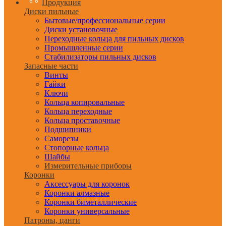
Продукция
Диски пильные
Бытовые/профессиональные серии
Диски установочные
Переходные кольца для пильных дисков
Промышленные серии
Стабилизаторы пильных дисков
Запасные части
Винты
Гайки
Ключи
Кольца копировальные
Кольца переходные
Кольца проставочные
Подшипники
Саморезы
Стопорные кольца
Шайбы
Измерительные приборы
Коронки
Аксессуары для коронок
Коронки алмазные
Коронки биметаллические
Коронки универсальные
Патроны, цанги