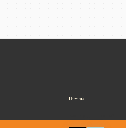
Помона
Ваш город —
Помона
?