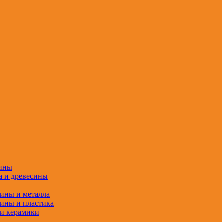
сины
а и древесины
сины и металла
сины и пластика
 и керамики