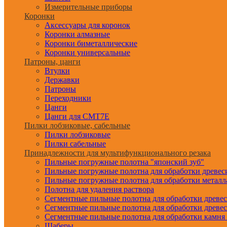
Измерительные приборы
Коронки
Аксессуары для коронок
Коронки алмазные
Коронки биметаллические
Коронки универсальные
Патроны, цанги
Втулки
Державки
Патроны
Переходники
Цанги
Цанги для CMT7E
Пилки лобзиковые, сабельные
Пилки лобзиковые
Пилки сабельные
Принадлежности для мультифункционального резака
Пильные погружные полотна "японский зуб"
Пильные погружные полотна для обработки древе
Пильные погружные полотна для обработки металл
Полотна для удаления раствора
Сегментные пильные полотна для обработки древе
Сегментные пильные полотна для обработки древе
Сегментные пильные полотна для обработки камня
Шаберы