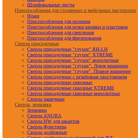
Шлифовальные листы
Приспособления для столярных и мебельных мастерских
Ножи
Приспособления для пиления
Приспособления для резки кромки и пластиков
Приспособления для сверления
Приспособления для фрезерования
Сверла присадочные
Сверла присадочные "глухие" RH-LH
Сверла присадочные "глухие" XTREME
Сверла присадочные "глухие" монолитные
Сверла присадочные "глухие". Левое вращение
Сверла присадочные "глухие". Правое вращение
Сверла присадочные с резьбовым хвостовиком
Сверла присадочные сквозные
Сверла присадочные сквозные XTREME
Сверла присадочные сквозные монолитные
Сверла чашечные
Сверла, зенковки
Зенковки
Сверла ANUBA
Сверла HW для шкантов
Сверла Форстнера
Сверла долбежные
Сверла долбежные со стамеской для JET