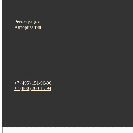
Меню
Назад
×
Личный кабинет
Регистрация
Авторизация
Информация
Настройки
Обратная связь
+7 (495) 151-96-96
+7 (800) 200-15-94
г. Москва. ул. Суздальская, д. 18г (ТЦ ТРИО)
Будни: 09:00 - 20:00
СБ-ВС: прием заказов
Москва
Яндекс Карты — транспорт, навигация, поиск мест