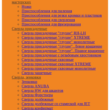
мастерских
Ножи
Приспособления для пиления
Приспособления для резки кромки и пластиков
Приспособления для сверления
Приспособления для фрезерования
Сверла присадочные
Сверла присадочные "глухие" RH-LH
Сверла присадочные "глухие" XTREME
Сверла присадочные "глухие" монолитные
Сверла присадочные "глухие". Левое вращение
Сверла присадочные "глухие". Правое вращение
Сверла присадочные с резьбовым хвостовиком
Сверла присадочные сквозные
Сверла присадочные сквозные XTREME
Сверла присадочные сквозные монолитные
Сверла чашечные
Сверла, зенковки
Зенковки
Сверла ANUBA
Сверла HW для шкантов
Сверла Форстнера
Сверла долбежные
Сверла долбежные со стамеской для JET
Сверла конфирмат