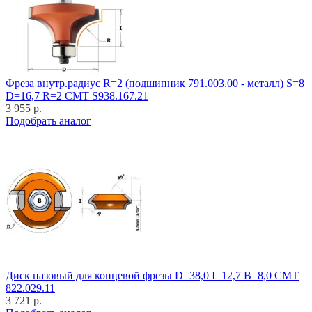
Фреза внутр.радиус R=2 (подшипник 791.003.00 - металл) S=8
D=16,7 R=2 CMT S938.167.21
3 955 р.
Подобрать аналог
Диск пазовый для концевой фрезы D=38,0 I=12,7 B=8,0 CMT
822.029.11
3 721 р.