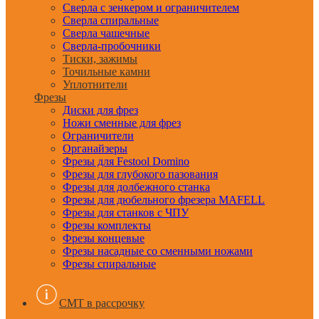
Сверла с зенкером и ограничителем
Сверла спиральные
Сверла чашечные
Сверла-пробочники
Тиски, зажимы
Точильные камни
Уплотнители
Фрезы
Диски для фрез
Ножи сменные для фрез
Ограничители
Органайзеры
Фрезы для Festool Domino
Фрезы для глубокого пазования
Фрезы для долбежного станка
Фрезы для дюбельного фрезера MAFELL
Фрезы для станков с ЧПУ
Фрезы комплекты
Фрезы концевые
Фрезы насадные со сменными ножами
Фрезы спиральные
CMT в рассрочку