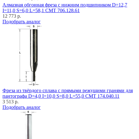
Алмазная обгонная фреза с нижним подшипником D=12,7
I=11,0 S=6,0 L=58,1 CMT 706.128.61
12 773 р.
Подобрать аналог
Фреза из твёрдого сплава с прямыми режущими гранями для
пантографа D=4,0 I=10,0 S=8,0 L=55,0 CMT 174.040.11
3 513 р.
Подобрать аналог