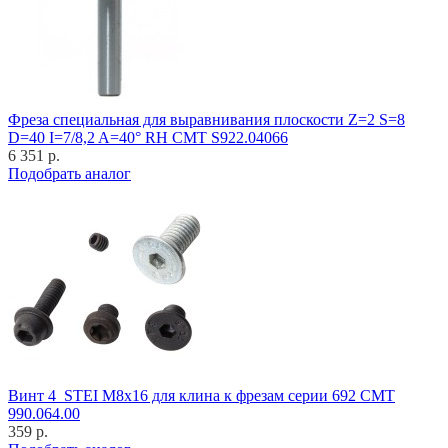
Фреза специальная для выравнивания плоскости Z=2 S=8
D=40 I=7/8,2 A=40° RH CMT S922.04066
6 351 р.
Подобрать аналог
Винт 4_STEI M8x16 для клина к фрезам серии 692 CMT
990.064.00
359 р.