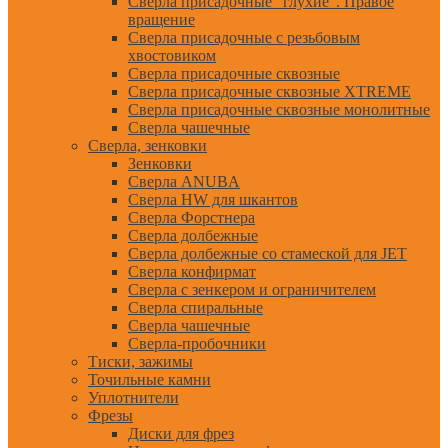
Сверла присадочные "глухие". Правое
вращение
Сверла присадочные с резьбовым
хвостовиком
Сверла присадочные сквозные
Сверла присадочные сквозные XTREME
Сверла присадочные сквозные монолитные
Сверла чашечные
Сверла, зенковки
Зенковки
Сверла ANUBA
Сверла HW для шкантов
Сверла Форстнера
Сверла долбежные
Сверла долбежные со стамеской для JET
Сверла конфирмат
Сверла с зенкером и ограничителем
Сверла спиральные
Сверла чашечные
Сверла-пробочники
Тиски, зажимы
Точильные камни
Уплотнители
Фрезы
Диски для фрез