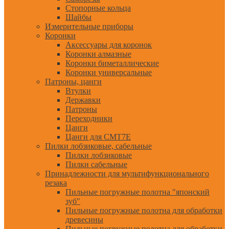
Стопорные кольца
Шайбы
Измерительные приборы
Коронки
Аксессуары для коронок
Коронки алмазные
Коронки биметаллические
Коронки универсальные
Патроны, цанги
Втулки
Державки
Патроны
Переходники
Цанги
Цанги для CMT7E
Пилки лобзиковые, сабельные
Пилки лобзиковые
Пилки сабельные
Принадлежности для мультифункционального
резака
Пильные погружные полотна "японский
зуб"
Пильные погружные полотна для обработки
древесины
Пильные погружные полотна для обработки