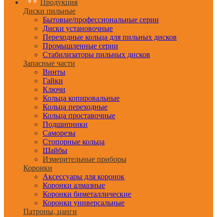
Продукция
Диски пильные
Бытовые/профессиональные серии
Диски установочные
Переходные кольца для пильных дисков
Промышленные серии
Стабилизаторы пильных дисков
Запасные части
Винты
Гайки
Ключи
Кольца копировальные
Кольца переходные
Кольца проставочные
Подшипники
Саморезы
Стопорные кольца
Шайбы
Измерительные приборы
Коронки
Аксессуары для коронок
Коронки алмазные
Коронки биметаллические
Коронки универсальные
Патроны, цанги