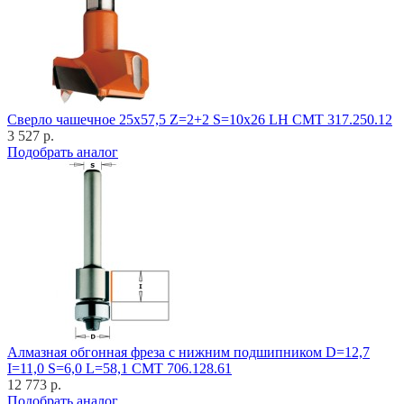
Cверло чашечное 25x57,5 Z=2+2 S=10x26 LH CMT 317.250.12
3 527 р.
Подобрать аналог
Алмазная обгонная фреза с нижним подшипником D=12,7
I=11,0 S=6,0 L=58,1 CMT 706.128.61
12 773 р.
Подобрать аналог