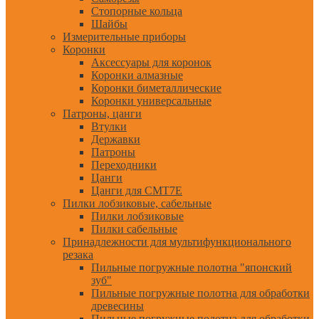
Стопорные кольца
Шайбы
Измерительные приборы
Коронки
Аксессуары для коронок
Коронки алмазные
Коронки биметаллические
Коронки универсальные
Патроны, цанги
Втулки
Державки
Патроны
Переходники
Цанги
Цанги для CMT7E
Пилки лобзиковые, сабельные
Пилки лобзиковые
Пилки сабельные
Принадлежности для мультифункционального
резака
Пильные погружные полотна "японский
зуб"
Пильные погружные полотна для обработки
древесины
Пильные погружные полотна для обработки