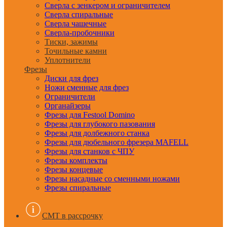
Сверла с зенкером и ограничителем
Сверла спиральные
Сверла чашечные
Сверла-пробочники
Тиски, зажимы
Точильные камни
Уплотнители
Фрезы
Диски для фрез
Ножи сменные для фрез
Ограничители
Органайзеры
Фрезы для Festool Domino
Фрезы для глубокого пазования
Фрезы для долбежного станка
Фрезы для дюбельного фрезера MAFELL
Фрезы для станков с ЧПУ
Фрезы комплекты
Фрезы концевые
Фрезы насадные со сменными ножами
Фрезы спиральные
CMT в рассрочку