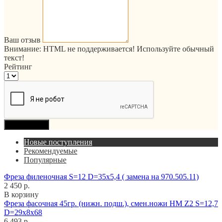
Ваш отзыв
Внимание:
HTML не поддерживается! Используйте обычный
текст!
Рейтинг
Продолжить
Новые поступления
Рекомендуемые
Популярные
Фреза филеночная S=12 D=35x5,4 ( замена на 970.505.11)
2 450 р.
В корзину
Фреза фасочная 45гр. (нижн. подш.), смен.ножи HM Z2 S=12,7
D=29x8x68
6 493 р.