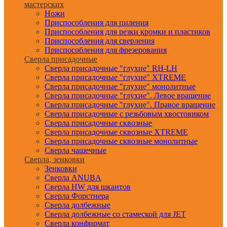
мастерских
Ножи
Приспособления для пиления
Приспособления для резки кромки и пластиков
Приспособления для сверления
Приспособления для фрезерования
Сверла присадочные
Сверла присадочные "глухие" RH-LH
Сверла присадочные "глухие" XTREME
Сверла присадочные "глухие" монолитные
Сверла присадочные "глухие". Левое вращение
Сверла присадочные "глухие". Правое вращение
Сверла присадочные с резьбовым хвостовиком
Сверла присадочные сквозные
Сверла присадочные сквозные XTREME
Сверла присадочные сквозные монолитные
Сверла чашечные
Сверла, зенковки
Зенковки
Сверла ANUBA
Сверла HW для шкантов
Сверла Форстнера
Сверла долбежные
Сверла долбежные со стамеской для JET
Сверла конфирмат