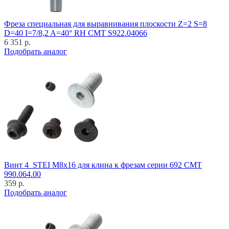
Фреза специальная для выравнивания плоскости Z=2 S=8
D=40 I=7/8,2 A=40° RH CMT S922.04066
6 351 р.
Подобрать аналог
Винт 4_STEI M8x16 для клина к фрезам серии 692 CMT
990.064.00
359 р.
Подобрать аналог