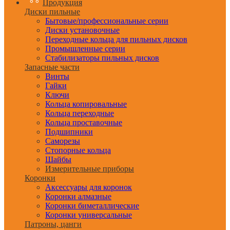
Продукция
Диски пильные
Бытовые/профессиональные серии
Диски установочные
Переходные кольца для пильных дисков
Промышленные серии
Стабилизаторы пильных дисков
Запасные части
Винты
Гайки
Ключи
Кольца копировальные
Кольца переходные
Кольца проставочные
Подшипники
Саморезы
Стопорные кольца
Шайбы
Измерительные приборы
Коронки
Аксессуары для коронок
Коронки алмазные
Коронки биметаллические
Коронки универсальные
Патроны, цанги