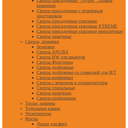
Сверла присадочные "глухие". Правое
вращение
Сверла присадочные с резьбовым
хвостовиком
Сверла присадочные сквозные
Сверла присадочные сквозные XTREME
Сверла присадочные сквозные монолитные
Сверла чашечные
Сверла, зенковки
Зенковки
Сверла ANUBA
Сверла HW для шкантов
Сверла Форстнера
Сверла долбежные
Сверла долбежные со стамеской для JET
Сверла конфирмат
Сверла с зенкером и ограничителем
Сверла спиральные
Сверла чашечные
Сверла-пробочники
Тиски, зажимы
Точильные камни
Уплотнители
Фрезы
Диски для фрез