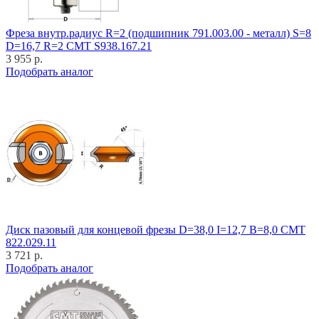
Фреза внутр.радиус R=2 (подшипник 791.003.00 - металл) S=8
D=16,7 R=2 CMT S938.167.21
3 955 р.
Подобрать аналог
Диск пазовый для концевой фрезы D=38,0 I=12,7 B=8,0 CMT
822.029.11
3 721 р.
Подобрать аналог