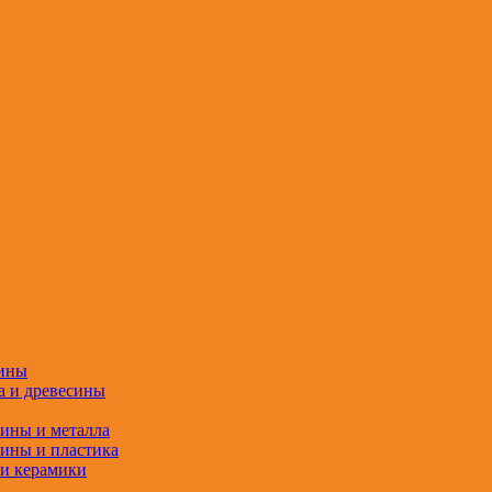
сины
а и древесины
сины и металла
сины и пластика
 и керамики