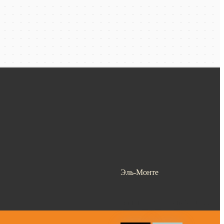
Эль-Монте
Ваш город —
Эль-Монте
?