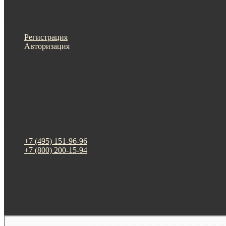
Меню
Назад
×
Личный кабинет
Регистрация
Авторизация
Информация
Настройки
Обратная связь
+7 (495) 151-96-96
+7 (800) 200-15-94
г. Москва. ул. Суздальская, д. 18г (ТЦ ТРИО)
Будни: 09:00 - 20:00
СБ-ВС: прием заказов
Москва
Яндекс Карты — транспорт, навигация, поиск мест