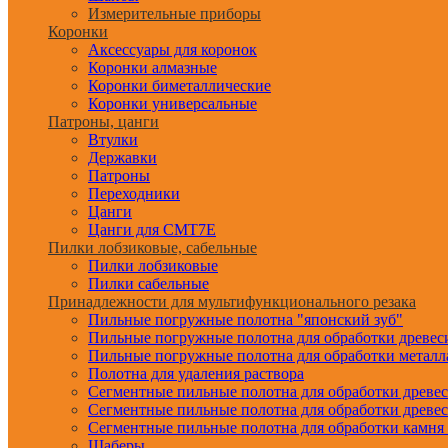
Измерительные приборы
Коронки
Аксессуары для коронок
Коронки алмазные
Коронки биметаллические
Коронки универсальные
Патроны, цанги
Втулки
Державки
Патроны
Переходники
Цанги
Цанги для CMT7E
Пилки лобзиковые, сабельные
Пилки лобзиковые
Пилки сабельные
Принадлежности для мультифункционального резака
Пильные погружные полотна "японский зуб"
Пильные погружные полотна для обработки древе
Пильные погружные полотна для обработки металл
Полотна для удаления раствора
Сегментные пильные полотна для обработки древе
Сегментные пильные полотна для обработки древе
Сегментные пильные полотна для обработки камня
Шаберы