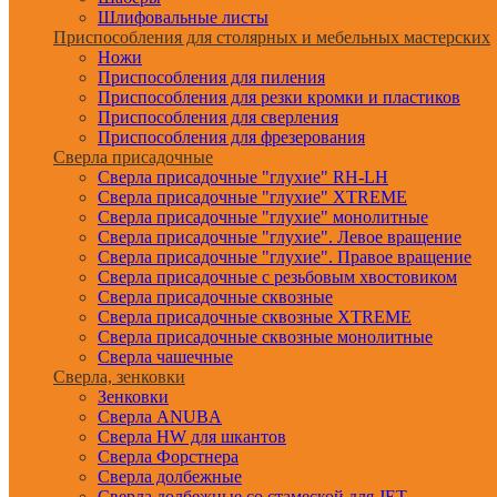
Шлифовальные листы
Приспособления для столярных и мебельных мастерских
Ножи
Приспособления для пиления
Приспособления для резки кромки и пластиков
Приспособления для сверления
Приспособления для фрезерования
Сверла присадочные
Сверла присадочные "глухие" RH-LH
Сверла присадочные "глухие" XTREME
Сверла присадочные "глухие" монолитные
Сверла присадочные "глухие". Левое вращение
Сверла присадочные "глухие". Правое вращение
Сверла присадочные с резьбовым хвостовиком
Сверла присадочные сквозные
Сверла присадочные сквозные XTREME
Сверла присадочные сквозные монолитные
Сверла чашечные
Сверла, зенковки
Зенковки
Сверла ANUBA
Сверла HW для шкантов
Сверла Форстнера
Сверла долбежные
Сверла долбежные со стамеской для JET